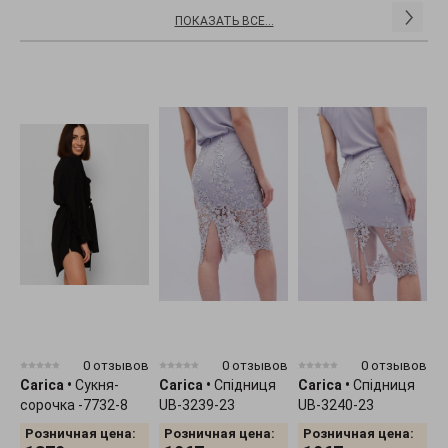
ПОКАЗАТЬ ВСЕ...
0 отзывов
0 отзывов
0 отзывов
Carica
•
Сукня-
Carica
•
Спідниця
Carica
•
Спідниця
C
сорочка -7732-8
UB-3239-23
UB-3240-23
7
Розничная цена:
Розничная цена:
Розничная цена: