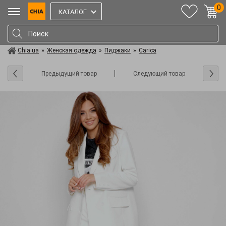
0
КАТАЛОГ
Chia.ua
»
Женская одежда
»
Пиджаки
»
Carica
Предыдущий товар
Следующий товар