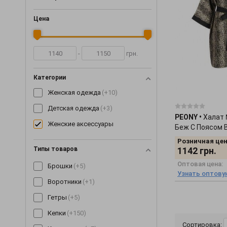
Цена
-
грн.
Категории
Женская одежда
(+10)
Детская одежда
(+3)
PEONY
•
Халат 
Женские аксессуары
Беж С Поясом 
2201265
Розничная цен
Типы товаров
1142
грн.
Оптовая цена:
Брошки
(+5)
Узнать оптову
Воротники
(+1)
Гетры
(+5)
Кепки
(+150)
Сортировка: