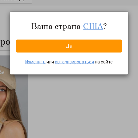
Ваша страна
США
?
продаж
ПОКАЗАТЬ ВСЕ...
Да
Изменить
или
авторизироваться
на сайте