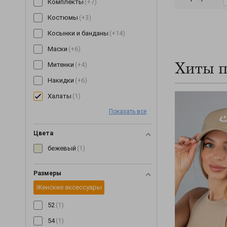
Комплекты
(+7)
Костюмы
(+3)
Косынки и банданы
(+14)
Маски
(+6)
Хиты 
Митенки
(+4)
Накидки
(+6)
Халаты
(1)
Очки
(+9)
Показать все
Пижамы
(+1)
Цвета
Пледы
(+7)
бежевый
(1)
Постельное белье
(+1)
Размеры
Пояса и ремни
(+16)
Женские аксессуары
Разное
(+37)
52
(1)
Серьги
(+3)
54
(1)
Снуды
(+78)