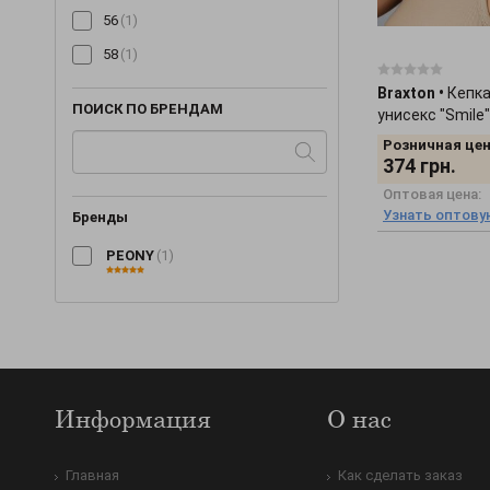
56
(1)
Сумки
(+2)
58
(1)
Шали и шарфы
(+55)
Шапки
(+907)
Braxton
•
Кепка
ПОИСК ПО БРЕНДАМ
унисекс "Smile
Шляпы
(+31)
Розничная цен
374
грн.
Оптовая цена:
Узнать оптову
Бренды
PEONY
(1)
Информация
О нас
Главная
Как сделать заказ