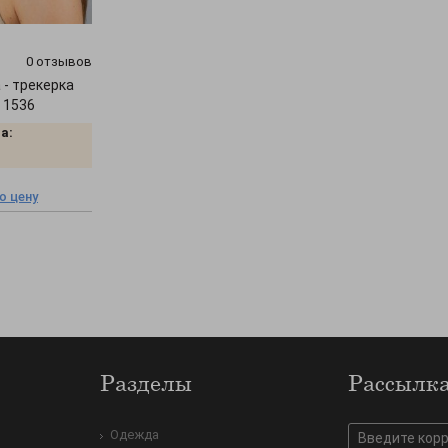
0 отзывов
 - трекерка
" 1536
а:
ю цену
Разделы
Рассылк
Одежда