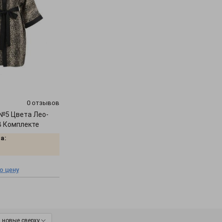
0 отзывов
№5 Цвета Лео-
В Комплекте
а:
ю цену
новые сверху