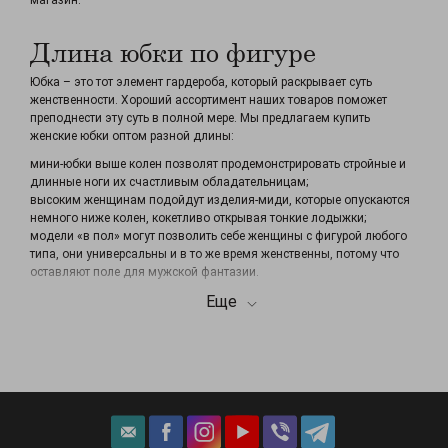
магазин.
Длина юбки по фигуре
Юбка – это тот элемент гардероба, который раскрывает суть
женственности. Хороший ассортимент наших товаров поможет
преподнести эту суть в полной мере. Мы предлагаем купить
женские юбки оптом разной длины:
мини-юбки выше колен позволят продемонстрировать стройные и
длинные ноги их счастливым обладательницам;
высоким женщинам подойдут изделия-миди, которые опускаются
немного ниже колен, кокетливо открывая тонкие лодыжки;
модели «в пол» могут позволить себе женщины с фигурой любого
типа, они универсальны и в то же время женственны, потому что
оставляют поле для мужской фантазии.
Еще
Товар на сайте сопровождается описанием с указанием длины и
объемов. Плюс в том, что юбки по оптовой цене в Украине
соответствуют местной размерной сетке. Покупателю нет нужды
подстраиваться под европейские стандарты одежды.
Модные фасоны от
производителя