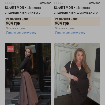
0 отзывов
0 отзывов
SL-ARTMON
•
Шовкова
SL-ARTMON
•
Шовкова
спідниця - міні синього
спідниця - міні шоколадного
кольору 271.3
кольору 271.1
Розничная цена:
Розничная цена:
984
грн.
984
грн.
Оптовая цена:
Оптовая цена:
Узнать оптовую цену
Узнать оптовую цену