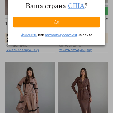
Ваша страна
США
?
В наличии
0 отзывов
0 отзывов
Да
TrikoBakh
•
Спідниця 3080
Tales
•
Юбка баллон Homay
ub1126-020
Изменить
или
авторизироваться
на сайте
Розничная цена:
Розничная цена:
2420
грн.
1501
грн.
Оптовая цена:
Оптовая цена:
Узнать оптовую цену
Узнать оптовую цену