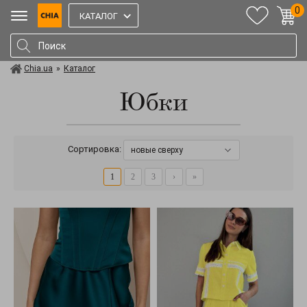
0
КАТАЛОГ
Chia.ua
»
Каталог
Юбки
Сортировка:
новые сверху
1
2
3
›
»