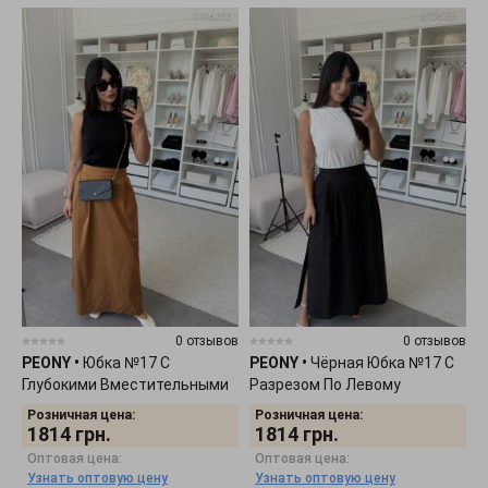
0 отзывов
0 отзывов
PEONY
•
Юбка №17 С
PEONY
•
Чёрная Юбка №17 С
Глубокими Вместительными
Разрезом По Левому
Карманами 0706253
Боковому Шву 0706251
Розничная цена:
Розничная цена:
1814
грн.
1814
грн.
Оптовая цена:
Оптовая цена:
Узнать оптовую цену
Узнать оптовую цену