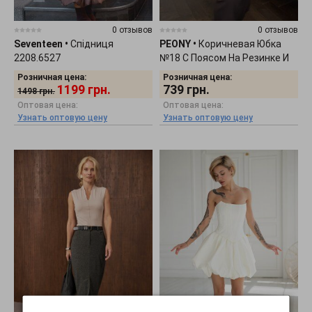
0 отзывов
0 отзывов
Seventeen
•
Спідниця
PEONY
•
Коричневая Юбка
2208.6527
№18 С Поясом На Резинке И
Молнию 1408252
Розничная цена:
Розничная цена:
1199
грн.
739
грн.
1498
грн.
Оптовая цена:
Оптовая цена:
Узнать оптовую цену
Узнать оптовую цену