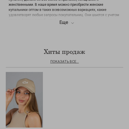
женственными. В наше время можно приобрести женские
купальники оптом в таких всевозможных вариациях, какие
удовлетворят любые запросы покупательниц. Они шьются с учетом
разных фигур и потребностей.
Еще
Разновидности
купальников для дам
Хиты продаж
Выбирая для витрины своего магазина товар, при покупке оптом
женских купальников, не забудьте ни про один из его видов:
ПОКАЗАТЬ ВСЕ...
слитный купальник – верх и низ сконструированы как одно целое,
может быть с обнаженной или закрытой спиной, с низом стринг или
классическим;
бикини – состоит из двух деталей – плавок и лифчика;
бикини-стринги – в составе трусики, оставляющие на виду ягодицы;
танкини – с удлиненной маечкой;
бандокини – вместо лифчика повязка вокруг груди;
трикини – добавлено парео или другой дополнительный элемент;
монокини – плавки без бюстгальтера;
буркини (бодикини) – очень закрытый мусульманский купальный
костюм (лосины, туника и головной убор).
Как видно, производители позаботились и о вкусах, и о нравах