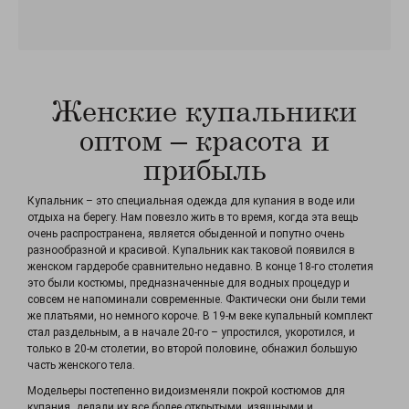
Женские купальники
оптом – красота и
прибыль
Купальник – это специальная одежда для купания в воде или
отдыха на берегу. Нам повезло жить в то время, когда эта вещь
очень распространена, является обыденной и попутно очень
разнообразной и красивой. Купальник как таковой появился в
женском гардеробе сравнительно недавно. В конце 18-го столетия
это были костюмы, предназначенные для водных процедур и
совсем не напоминали современные. Фактически они были теми
же платьями, но немного короче. В 19-м веке купальный комплект
стал раздельным, а в начале 20-го – упростился, укоротился, и
только в 20-м столетии, во второй половине, обнажил большую
часть женского тела.
Модельеры постепенно видоизменяли покрой костюмов для
купания, делали их все более открытыми, изящными и