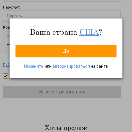
Пароль*:
Код проверки*:
Ваша страна
США
?
Да
Я ознакомилась/ознакомился и принимаю условия
Публичной оферты
Изменить
или
авторизироваться
на сайте
Подписаться на рассылки рекламного характера
Хиты продаж