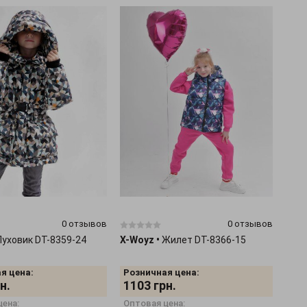
0 отзывов
0 отзывов
Пуховик DT-8359-24
X-Woyz
•
Жилет DT-8366-15
я цена:
Розничная цена:
н.
1103
грн.
цена:
Оптовая цена: