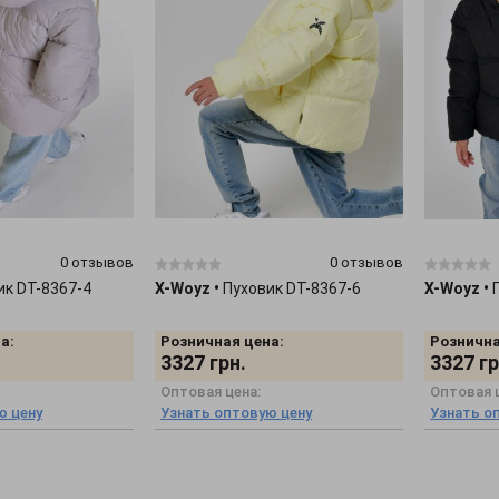
0 отзывов
0 отзывов
ик DT-8367-4
X-Woyz
•
Пуховик DT-8367-6
X-Woyz
•
а:
Розничная цена:
Рознична
3327
грн.
3327
гр
Оптовая цена:
Оптовая 
ю цену
Узнать оптовую цену
Узнать о