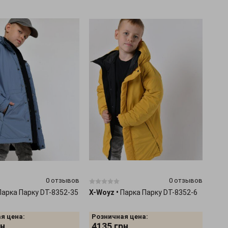
0 отзывов
0 отзывов
Парка Парку DT-8352-35
X-Woyz
•
Парка Парку DT-8352-6
я цена:
Розничная цена:
н.
4135
грн.