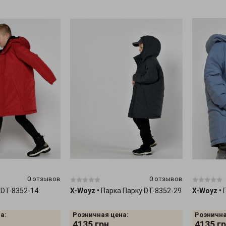
0 отзывов
0 отзывов
 DT-8352-14
X-Woyz
•
Парка Парку DT-8352-29
X-Woyz
•
а:
Розничная цена:
Рознична
4135
грн.
4135
гр