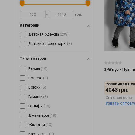
-
грн.
Категории
Детская одежда
(239)
Детские аксессуары
(3)
Типы товаров
Блузы
(19)
X-Woyz
•
Пухов
Болеро
(1)
Розничная цен
Брюки
(5)
4043
грн.
Гамаши
(3)
Оптовая цена:
Узнать оптову
Гольфы
(18)
Джемперы
(19)
Жилетки
(10)
Кардиганы
(3)