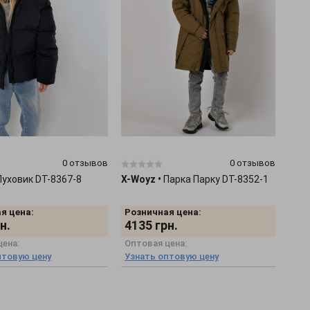
0 отзывов
0 отзывов
Пуховик DT-8367-8
X-Woyz
•
Парка Парку DT-8352-1
я цена:
Розничная цена:
н.
4135
грн.
цена:
Оптовая цена:
птовую цену
Узнать оптовую цену