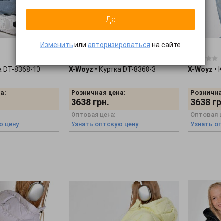
Да
Изменить
или
авторизироваться
на сайте
0 отзывов
0 отзывов
а DT-8368-10
X-Woyz
•
Куртка DT-8368-3
X-Woyz
•
а:
Розничная цена:
Рознична
3638
грн.
3638
гр
Оптовая цена:
Оптовая 
ю цену
Узнать оптовую цену
Узнать о