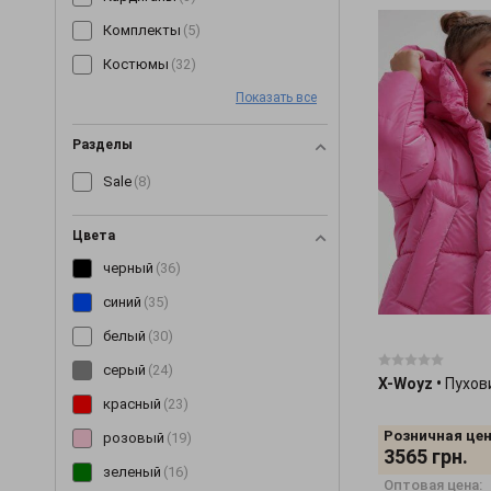
Комплекты
(5)
Костюмы
(32)
Показать все
Кофты
(2)
Куртки
(16)
Разделы
Леггинсы
(8)
Sale
(8)
Майки
(2)
Нижнее белье
(3)
Цвета
черный
(36)
Парки
(6)
синий
(35)
Пиджаки
(4)
белый
(30)
Платья
(37)
серый
(24)
Рубашки
(4)
X-Woyz
•
Пухов
красный
(23)
Сарафаны
(6)
Розничная цен
розовый
(19)
Топы
(1)
3565
грн.
зеленый
(16)
Туники
(4)
Оптовая цена: