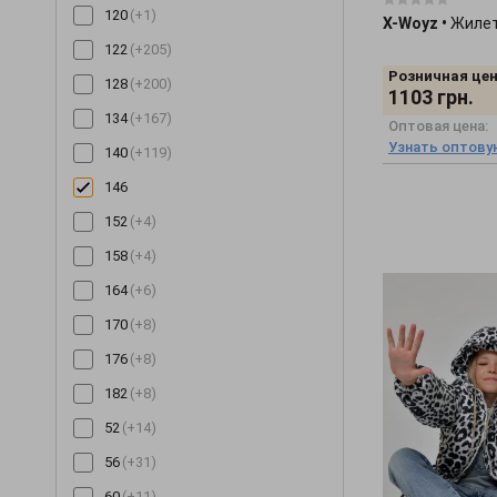
120
(+1)
X-Woyz
•
Жилет
122
(+205)
Розничная цен
128
(+200)
1103
грн.
134
(+167)
Оптовая цена:
Узнать оптову
140
(+119)
146
152
(+4)
158
(+4)
164
(+6)
170
(+8)
176
(+8)
182
(+8)
52
(+14)
56
(+31)
60
(+11)