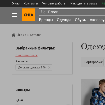
О нас
Контакты
Условия работы
Как сделать заказ
РЕ
Бренды
Одежда
Обувь
Аксесс
Chia.ua
»
Каталог
Одежд
Выбранные фильтры:
Очистить список
Размеры:
Сортировка:
Детская одежда 146
Фильтры
Цена