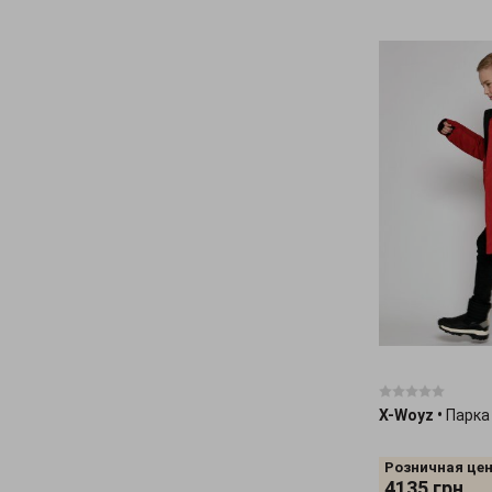
X-Woyz
•
Парка
Розничная цен
4135
грн.