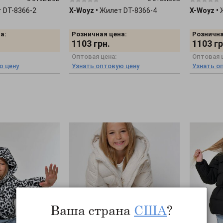
 DT-8366-2
X-Woyz
•
Жилет DT-8366-4
X-Woyz
•
а:
Розничная цена:
Рознична
1103
грн.
1103
гр
Оптовая цена:
Оптовая 
ю цену
Узнать оптовую цену
Узнать о
Ваша страна
США
?