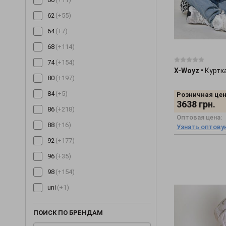
62
(+55)
64
(+7)
68
(+114)
74
(+154)
X-Woyz
•
Куртк
80
(+197)
84
(+5)
Розничная цен
3638
грн.
86
(+218)
Оптовая цена:
88
(+16)
Узнать оптову
92
(+177)
96
(+35)
98
(+154)
uni
(+1)
ПОИСК ПО БРЕНДАМ