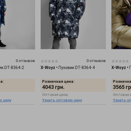
0 отзывов
0 отзывов
ик DT-8364-2
X-Woyz
•
Пуховик DT-8364-4
X-Woyz
•
а:
Розничная цена:
Рознична
4043
грн.
3565
гр
Оптовая цена:
Оптовая 
ю цену
Узнать оптовую цену
Узнать о