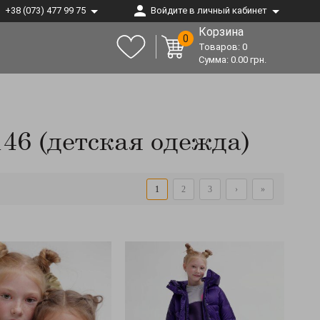
+38 (073) 477 99 75
Войдите в личный кабинет
Корзина
0
Товаров:
0
Сумма:
0.00
грн.
46 (детская одежда)
1
2
3
›
»