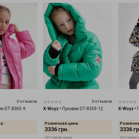
0 отзывов
0 отзывов
ик DT-8365-9
X-Woyz
•
Пуховик DT-8359-12
X-Woyz
•
а:
Розничная цена:
Рознична
3336
грн.
3336
гр
Оптовая цена:
Оптовая 