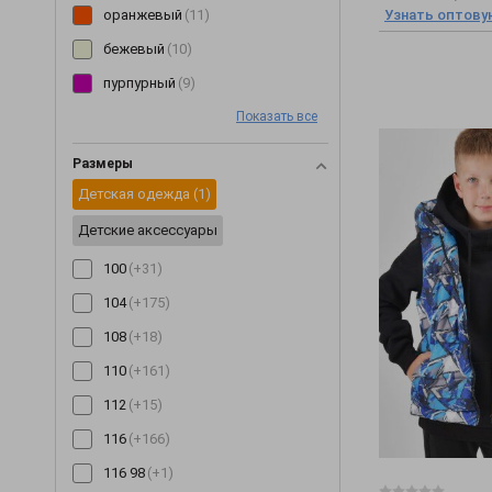
оранжевый
(11)
Футболки
(3)
Узнать оптову
бежевый
(10)
Халаты
(3)
пурпурный
(9)
Шорты
(4)
Показать все
голубой
(6)
Юбки
(10)
желтый
(6)
Размеры
мультиколор
(4)
Детская одежда
(1)
бирюзовый
(3)
Детские аксессуары
коричневый
(2)
100
(+31)
салатовый
(2)
104
(+175)
108
(+18)
110
(+161)
112
(+15)
116
(+166)
116 98
(+1)