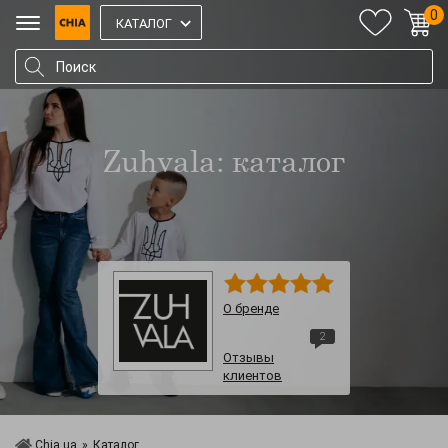
0
КАТАЛОГ
Zuhvala: каталог
О бренде
2
Отзывы
клиентов
Chia.ua
»
Каталог