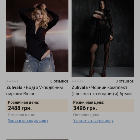
0 отзывов
0 отзывов
Zuhvala
•
Боді з V-подібним
Zuhvala
•
Чорний комплект
вирізом Вівіан
(лонгслів та спідниця) Армаз
Розничная цена:
Розничная цена:
2488
грн.
3496
грн.
Оптовая цена:
Оптовая цена:
Узнать оптовую цену
Узнать оптовую цену