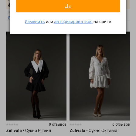
Розничная цена:
Розничная цена:
4784
грн.
3864
грн.
Да
Оптовая цена:
Оптовая цена:
Узнать оптовую цену
Узнать оптовую цену
Изменить
или
авторизироваться
на сайте
0 отзывов
0 отзывов
Zuhvala
•
Сукня Рітейл
Zuhvala
•
Сукня Октавія