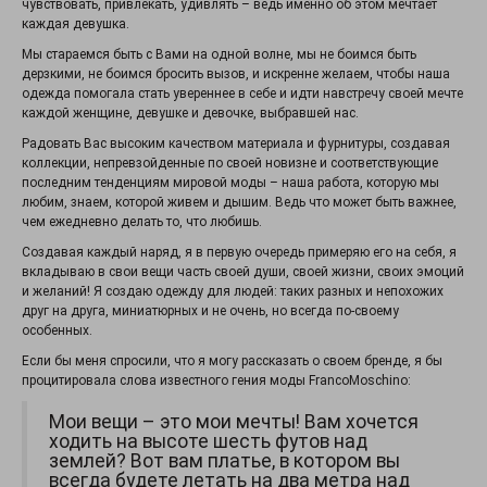
чувствовать, привлекать, удивлять – ведь именно об этом мечтает
каждая девушка.
Мы стараемся быть с Вами на одной волне, мы не боимся быть
дерзкими, не боимся бросить вызов, и искренне желаем, чтобы наша
одежда помогала стать увереннее в себе и идти навстречу своей мечте
каждой женщине, девушке и девочке, выбравшей нас.
Радовать Вас высоким качеством материала и фурнитуры, создавая
коллекции, непревзойденные по своей новизне и соответствующие
последним тенденциям мировой моды – наша работа, которую мы
любим, знаем, которой живем и дышим. Ведь что может быть важнее,
чем ежедневно делать то, что любишь.
Создавая каждый наряд, я в первую очередь примеряю его на себя, я
вкладываю в свои вещи часть своей души, своей жизни, своих эмоций
и желаний! Я создаю одежду для людей: таких разных и непохожих
друг на друга, миниатюрных и не очень, но всегда по-своему
особенных.
Если бы меня спросили, что я могу рассказать о своем бренде, я бы
процитировала слова известного гения моды FrancoMoschino:
Мои вещи – это мои мечты! Вам хочется
ходить на высоте шесть футов над
землей? Вот вам платье, в котором вы
всегда будете летать на два метра над