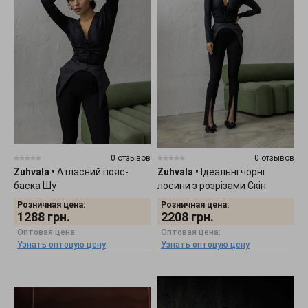
0 отзывов
0 отзывов
Zuhvala
•
Атласний пояс-
Zuhvala
•
Ідеальні чорні
баска Шу
лосини з розрізами Скін
Розничная цена:
Розничная цена:
1288
грн.
2208
грн.
Оптовая цена:
Оптовая цена:
Узнать оптовую цену
Узнать оптовую цену