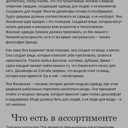
достаточно, чтобы понять, что это талантливый человек с живым,
открытым сердцем, создающий одежду для людей, а не манекенов.
Создавать для людей. Многие дизайнеры почему-то воображают,
будто девушки должны соответствовать их одежде, а не наоборот. Яна
Янковская идет вразрез с это позицией, создавая вещи, которые могут
носить девушки и женщины всех возрастов и телосложения.
Женская одежда Зухвала должна привлекать, но без лишнего.
Никакой вульгарности, но в то же время сексуальность – такова
философия бренда.
Как сама Яна выражает свою позицию, она создает не вещи, а мечты.
Она создает вещи, которые позволят себя чувствовать, словно в
невесомости. Платья любых фасонов, костюмы, рубашки, брюки –
здесь каждый сможет найти именно то, что ближе всего лично для
него. Дизайнеры из Zuhvala уверены, что модной стает та вещь,
которая вам нравится. Вы в ней – неповторимы.
Яна Янковская – человек, который делает модную одежду, при этом
разрывая шаблонные стереотипы касательно моды. Она призывает
отойти от модных трендов, которые приносят один только дискомфорт
и недоумение. Мода должна быть для людей, а не люди для моды – и
это железно.
Что есть в ассортименте
Торговая площадка Chia является официальным представителем