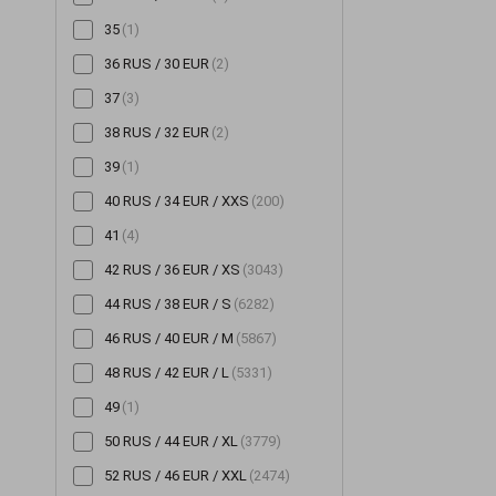
35
(1)
Шорты
(196)
36 RUS / 30 EUR
(2)
Шубы
(14)
37
(3)
Юбки
(522)
38 RUS / 32 EUR
(2)
39
(1)
40 RUS / 34 EUR / XXS
(200)
41
(4)
42 RUS / 36 EUR / XS
(3043)
44 RUS / 38 EUR / S
(6282)
46 RUS / 40 EUR / M
(5867)
48 RUS / 42 EUR / L
(5331)
49
(1)
50 RUS / 44 EUR / XL
(3779)
52 RUS / 46 EUR / XXL
(2474)