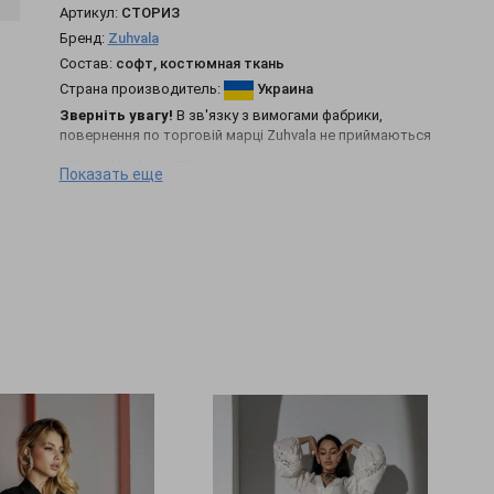
Артикул:
СТОРИЗ
Бренд:
Zuhvala
Состав:
софт, костюмная ткань
Страна производитель:
Украина
Зверніть увагу!
В зв'язку з вимогами фабрики,
повернення по торговій марці Zuhvala не приймаються
• Długość rękawa 78 cm
Показать еще
• Długość halki od pasa 42
• Długość produktu po środku tyłu 54 cm