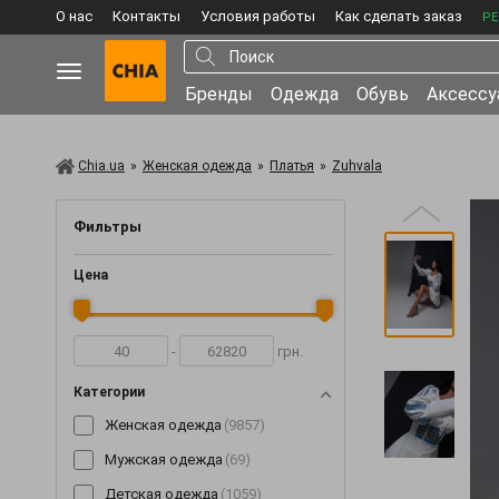
О нас
Контакты
Условия работы
Как сделать заказ
РЕ
Бренды
Одежда
Обувь
Аксесс
Chia.ua
»
Женская одежда
»
Платья
»
Zuhvala
Фильтры
Цена
-
грн.
Категории
Женская одежда
(9857)
Мужская одежда
(69)
Детская одежда
(1059)