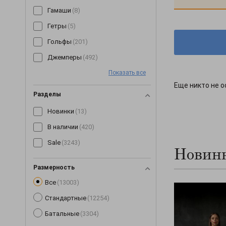
Гамаши
(8)
Гетры
(5)
Гольфы
(201)
Джемперы
(492)
Показать все
Джинсы
(64)
Еще никто не о
Джоггеры
(7)
Разделы
Жилетки
(153)
Новинки
(13)
Капри
(89)
В наличии
(420)
Кардиганы
(255)
Sale
(3243)
Новинк
Кеды
(3)
Кепки
(190)
Размерность
Все
(13003)
Комбинезоны
(245)
Стандартные
(12254)
Комплекты
(268)
Батальные
(3304)
Корсеты
(63)