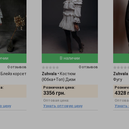
ичии
В наличии
0 отзывов
0 отзывов
 Блейз корсет
Zuhvala
•
Костюм
Zuhvala
(Юбка+Топ) Дизи
Фугу
а:
Розничная цена:
Рознич
3356
грн.
4328
Оптовая цена:
Оптовая
ю цену
Узнать оптовую цену
Узнать