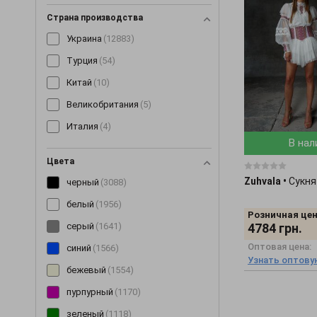
Костюмы
(1489)
Страна производства
Косынки и банданы
(16)
Украина
(12883)
Кофты
(138)
Турция
(54)
Кроссовки
(3)
Китай
(10)
Купальники
(11)
Великобритания
(5)
Куртки
(300)
Италия
(4)
Леггинсы
(189)
В нал
Майки
(100)
Цвета
Маски
(12)
Zuhvala
•
Сукня
черный
(3088)
Митенки
(4)
белый
(1956)
Розничная цен
Накидки
(15)
4784
грн.
серый
(1641)
Нижнее белье
(60)
Оптовая цена:
синий
(1566)
Узнать оптову
Очки
(9)
бежевый
(1554)
Пальто
(198)
пурпурный
(1170)
Парки
(19)
зеленый
(1118)