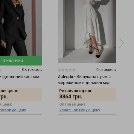
В наличии
0 отзывов
0 отзывов
•
Ідеальний костюм
Zuhvala
•
Вишукана сукня з
мереживом в довжині міді
Іллаха
ная цена:
Розничная цена:
грн.
3864
грн.
 цена:
Оптовая цена:
 оптовую цену
Узнать оптовую цену