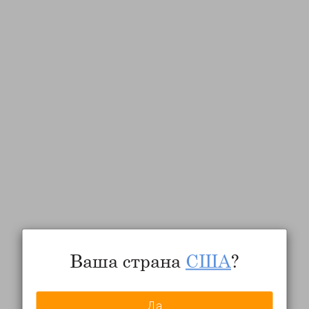
Ваша страна
США
?
Да