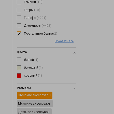
Гамаши
(+8)
Гетры
(+5)
Гольфы
(+201)
Джемперы
(+492)
Постельное белье
(2)
Джинсы
(+64)
Показать все
Джоггеры
(+7)
Цвета
Жилетки
(+153)
белый
(1)
Капри
(+89)
бежевый
(1)
Кардиганы
(+255)
красный
(1)
Кеды
(+3)
Размеры
Кепки
(+190)
Женские аксессуары
Комбинезоны
(+245)
Мужские аксессуары
Комплекты
(+268)
Детские аксессуары
Корсеты
(+63)