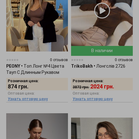
В наличии
0 отзывов
0 отзывов
PEONY
•
Tоп Лонг №4 Цвета
TrikoBakh
•
Лонгслів 2726
Тауп С Длинным Рукавом
0511251
Розничная цена:
Розничная цена:
874
грн.
2024
грн.
3872
грн.
Оптовая цена:
Оптовая цена:
Узнать оптовую цену
Узнать оптовую цену