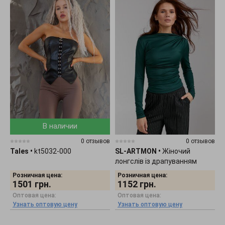
В наличии
0 отзывов
0 отзывов
Tales
•
kt5032-000
SL-ARTMON
•
Жіночий
лонгслів із драпуванням
смарагдового кольору 584.4
Розничная цена:
Розничная цена:
1501
грн.
1152
грн.
Оптовая цена:
Оптовая цена:
Узнать оптовую цену
Узнать оптовую цену