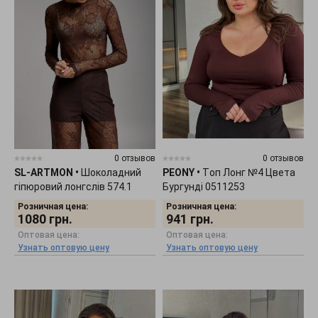
0 отзывов
0 отзывов
SL-ARTMON
•
Шоколадний
PEONY
•
Tоп Лонг №4 Цвета
гіпюровий лонгслів 574.1
Бургунді 0511253
Розничная цена:
Розничная цена:
1080
грн.
941
грн.
Оптовая цена:
Оптовая цена:
Узнать оптовую цену
Узнать оптовую цену