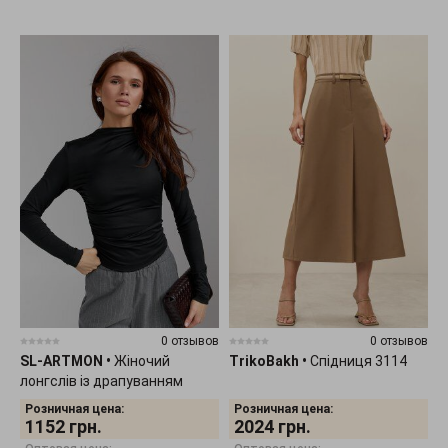
0 отзывов
0 отзывов
SL-ARTMON
•
Жіночий
TrikoBakh
•
Спідниця 3114
лонгслів із драпуванням
чорного кольору 584.1
Розничная цена:
Розничная цена:
1152
грн.
2024
грн.