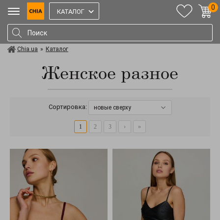
0
КАТАЛОГ
Chia.ua
»
Каталог
Женское разное
Сортировка:
новые сверху
1
2
3
›
»