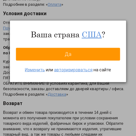
Подробнее в разделе: «
Оплата
»
Условия доставки
Отправка осуществляется транспортной компанией
Новая
Почта
- стоимость согласно тарифам ТК. При условии отгрузки
Ваша страна
США
?
заказа на сумму от 10000 грн. – БЕСПЛАТНО до отделения
транспортной компании.
Обратите внимание! На период войны курьерская доставка
по Киеву не осуществляется!
Да
Курьерская доставка по Киеву - 60 грн. При условии отгрузки
заказа на сумму от 1300 грн. - БЕСПЛАТНО.
Изменить
или
авторизироваться
на сайте
Доставка осуществляется 2 раза в неделю – ВТОРНИК и
ПЯТНИЦА.
ОБРАТИТЕ ВНИМАНИЕ! В условиях карантина, для Вашей
безопасности, заказы доставляем до дверей квартиры / офиса.
Подробнее в разделе: «
Доставка
»
Возврат
Возврат и обмен товара производится в течении 14 дней с
момента его получения покупателем при условии сохранения
товарного вида изделий, фабричных бирок и упаковки. Обратите
внимание, что к возврату не принимаются изделия, утратившие
товарный вид, а так же товары с любыми следами их