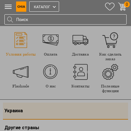
0
КАТАЛОГ
Условия работы
Оплата
Доставка
Как сделать
заказ
Flashsale
О нас
Контакты
Полезные
функции
Украина
Другие страны