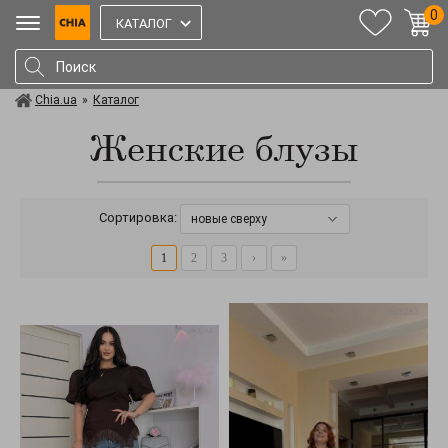
0
КАТАЛОГ
Chia.ua
»
Каталог
Женские блузы
Сортировка:
новые сверху
1
2
3
›
»