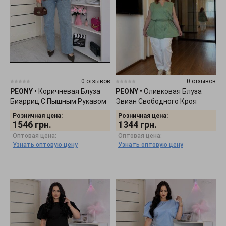
0 отзывов
0 отзывов
PEONY
•
Коричневая Блуза
PEONY
•
Оливковая Блуза
Биарриц С Пышным Рукавом
Эвиан Свободного Кроя
1905264
1505263
Розничная цена:
Розничная цена:
1546
грн.
1344
грн.
Оптовая цена:
Оптовая цена:
Узнать оптовую цену
Узнать оптовую цену