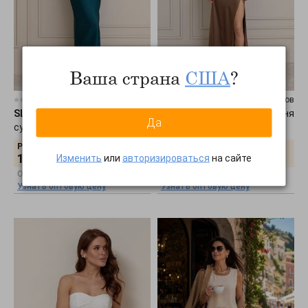
Ваша страна
США
?
0 отзывов
0 отзывов
SL-ARTMON
•
Смарагдова
SL-ARTMON
•
Бронзова сукня
Да
сукня 1477.4
1476.5
Розничная цена:
Розничная цена:
1728
грн.
1800
грн.
Изменить
или
авторизироваться
на сайте
Оптовая цена:
Оптовая цена:
Узнать оптовую цену
Узнать оптовую цену