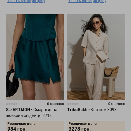
Узнать оптовую цену
Узнать оптовую цену
0 отзывов
0 отзывов
SL-ARTMON
•
Смарагдова
TrikoBakh
•
Костюм 3093
шовкова спідниця 271.6
Розничная цена:
Розничная цена:
984
грн.
3278
грн.