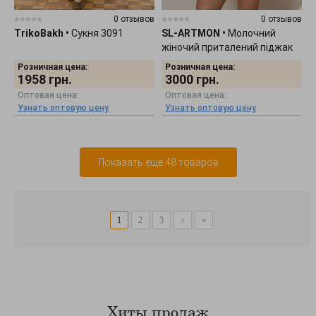
0 отзывов
0 отзывов
TrikoBakh
•
Сукня 3091
SL-ARTMON
•
Молочний
жіночий приталений піджак
586.4
Розничная цена:
Розничная цена:
1958
грн.
3000
грн.
Оптовая цена:
Оптовая цена:
Узнать оптовую цену
Узнать оптовую цену
Показать еще 48 товаров
1
2
3
›
»
Хиты продаж