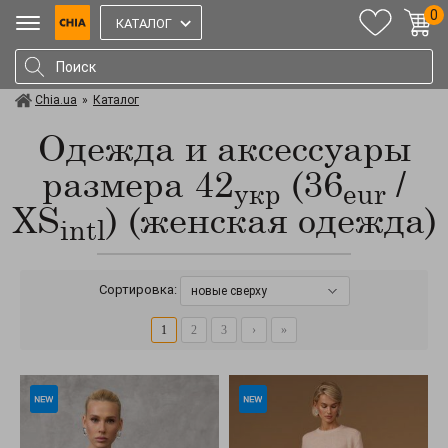
0
КАТАЛОГ
Chia.ua
»
Каталог
Одежда и аксессуары
размера 42
(36
/
укр
eur
XS
) (женская одежда)
intl
Сортировка:
новые сверху
1
2
3
›
»