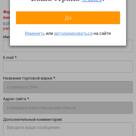
Форму могут заполнить только зарегистрированные
Да
пользователи!
Если Вы уже зарегистрированы - пожалуйста,
войдите
под своими регистрационными данными. Если Вы еще не
регистрировались - пройдите
процедуру регистрации
Изменить
или
авторизироваться
на сайте
Имя *:
E-mail *:
Название торговой марки *:
Адрес сайта *:
Дополнительный комментарий: