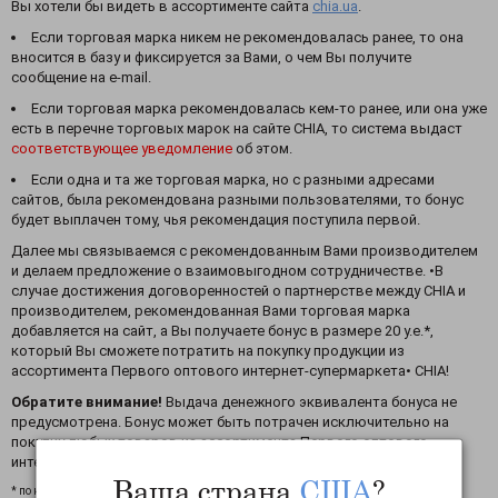
Вы хотели бы видеть в ассортименте сайта
chia.ua
.
Если торговая марка никем не рекомендовалась ранее, то она
вносится в базу и фиксируется за Вами, о чем Вы получите
сообщение на e-mail.
Если торговая марка рекомендовалась кем-то ранее, или она уже
есть в перечне торговых марок на сайте CHIA, то система выдаст
соответствующее уведомление
об этом.
Если одна и та же торговая марка, но с разными адресами
сайтов, была рекомендована разными пользователями, то бонус
будет выплачен тому, чья рекомендация поступила первой.
Далее мы связываемся с рекомендованным Вами производителем
и делаем предложение о взаимовыгодном сотрудничестве. •В
случае достижения договоренностей о партнерстве между CHIA и
производителем, рекомендованная Вами торговая марка
добавляется на сайт, а Вы получаете бонус в размере 20 у.е.*,
который Вы сможете потратить на покупку продукции из
ассортимента Первого оптового интернет-супермаркета• CHIA!
Обратите внимание!
Выдача денежного эквивалента бонуса не
предусмотрена. Бонус может быть потрачен исключительно на
покупку любых товаров из ассортимента Первого оптового
интернет-супермаркета CHIA.
Ваша страна
США
?
* по курсу, действующему на момент выставления счета