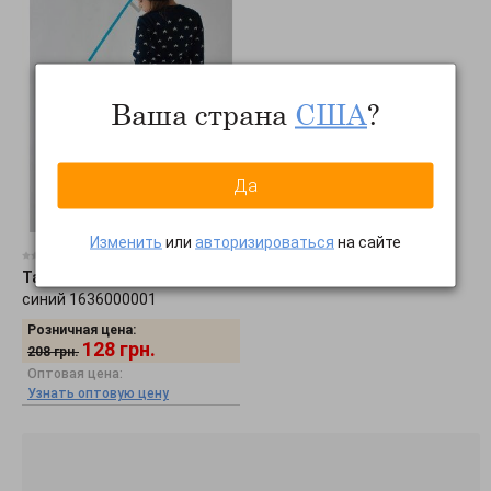
Ваша страна
США
?
Да
Изменить
или
авторизироваться
на сайте
0 отзывов
Tashkan
•
Гамаши Звездочка,
синий 1636000001
Розничная цена:
128
грн.
208
грн.
Оптовая цена:
Узнать оптовую цену