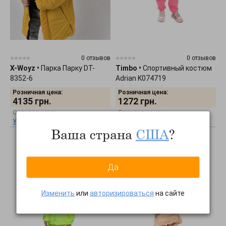
0 отзывов
0 отзывов
X-Woyz
•
Парка Парку DT-
Timbo
•
Спортивный костюм
8352-6
Adrian K074719
Розничная цена:
Розничная цена:
4135
грн.
1272
грн.
Оптовая цена:
Оптовая цена:
Узнать оптовую цену
Узнать оптовую цену
Ваша страна
США
?
Да
Изменить
или
авторизироваться
на сайте