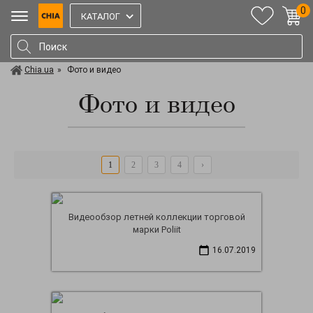
0
КАТАЛОГ
Chia.ua
»
Фото и видео
Фото и видео
1
2
3
4
›
Видеообзор летней коллекции торговой
марки Poliit
16.07.2019