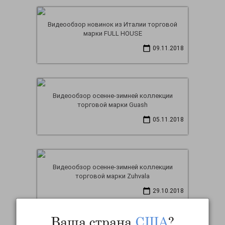
Видеообзор новинок из Италии торговой
марки FULL HOUSE
09.11.2018
Видеообзор осенне-зимней коллекции
торговой марки Guash
05.11.2018
Видеообзор осенне-зимней коллекции
торговой марки Zuhvala
29.10.2018
Ваша страна
США
?