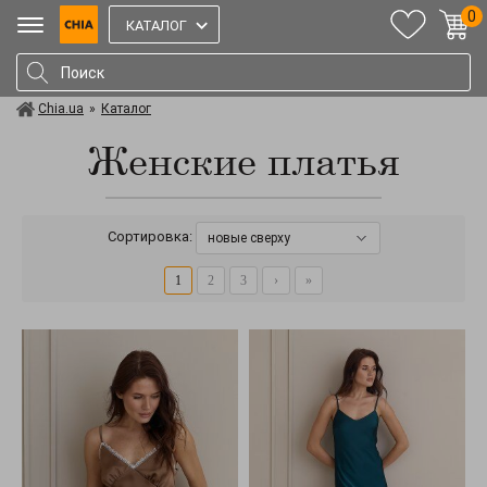
0
КАТАЛОГ
Chia.ua
»
Каталог
Женские платья
Сортировка:
новые сверху
1
2
3
›
»