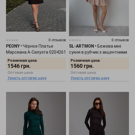
0 отзывов
0 отзывов
PEONY
•
Чёрное Платье
SL-ARTMON
•
Бежева міні
Марсиана А-Силуэта 0204261
сукня в рубчик з акцентними
рукавами-кльош 1480.2
Розничная цена:
Розничная цена:
1546
грн.
1560
грн.
Оптовая цена:
Оптовая цена:
Узнать оптовую цену
Узнать оптовую цену