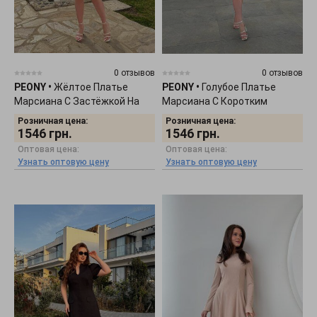
0 отзывов
0 отзывов
PEONY
•
Жёлтое Платье
PEONY
•
Голубое Платье
Марсиана С Застёжкой На
Марсиана С Коротким
Молнию 0204263
Пышным Рукавом 0204262
Розничная цена:
Розничная цена:
1546
грн.
1546
грн.
Оптовая цена:
Оптовая цена:
Узнать оптовую цену
Узнать оптовую цену