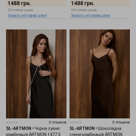
1488
грн.
1488
грн.
Оптовая цена:
Оптовая цена:
Узнать оптовую цену
Узнать оптовую цену
0 отзывов
0 отзывов
SL-ARTMON
•
Чорна сукня
SL-ARTMON
•
Шоколадна
комбінація ÁRTMON 1477.3
сукня комбінація ÁRTMON