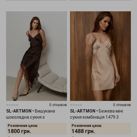
0 отзывов
0 отзывов
SL-ARTMON
•
Вишукана
SL-ARTMON
•
Бежева міні
шоколадна сукня з
сукня комбінація 1479.3
асиметричним низом на
Розничная цена:
Розничная цена:
бретелях 1478.1
1800
грн.
1488
грн.