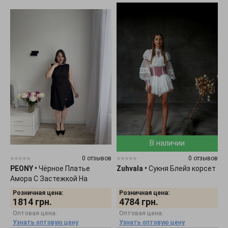
В наличии
0 отзывов
0 отзывов
PEONY
•
Чёрное Платье
Zuhvala
•
Сукня Блейз корсет
Амора С Застежкой На
Молнию 0705261
Розничная цена:
Розничная цена:
1814
грн.
4784
грн.
Оптовая цена:
Оптовая цена:
Узнать оптовую цену
Узнать оптовую цену