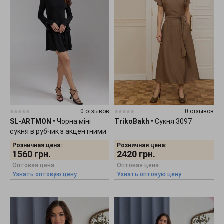
0 отзывов
0 отзывов
SL-ARTMON
•
Чорна міні
TrikoBakh
•
Сукня 3097
сукня в рубчик з акцентними
рукавами-кльош 1480.1
Розничная цена:
Розничная цена:
1560
грн.
2420
грн.
Оптовая цена:
Оптовая цена:
Узнать оптовую цену
Узнать оптовую цену