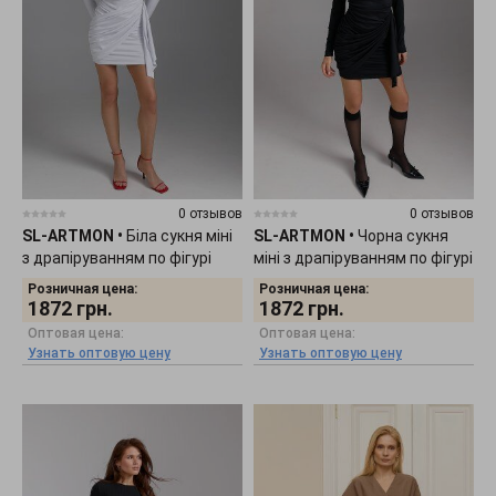
0 отзывов
0 отзывов
SL-ARTMON
•
Біла сукня міні
SL-ARTMON
•
Чорна сукня
з драпіруванням по фігурі
міні з драпіруванням по фігурі
1483.2
1483.1
Розничная цена:
Розничная цена:
1872
грн.
1872
грн.
Оптовая цена:
Оптовая цена:
Узнать оптовую цену
Узнать оптовую цену