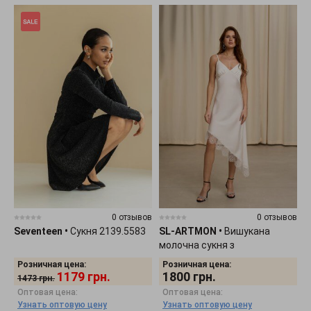
0 отзывов
0 отзывов
Seventeen
•
Сукня 2139.5583
SL-ARTMON
•
Вишукана
молочна сукня з
асиметричним низом на
Розничная цена:
Розничная цена:
бретелях 1478.3
1179
грн.
1800
грн.
1473
грн.
Оптовая цена:
Оптовая цена:
Узнать оптовую цену
Узнать оптовую цену