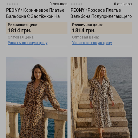
0 отзывов
0 отзывов
PEONY
•
Коричневое Платье
PEONY
•
Розовое Платье
Вальбона С Застёжкой На
Вальбона Полуприлегающего
Молнию 2404261
Кроя 2404262
Розничная цена:
Розничная цена:
1814
грн.
1814
грн.
Оптовая цена:
Оптовая цена:
Узнать оптовую цену
Узнать оптовую цену