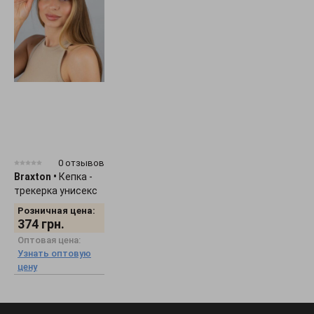
0 отзывов
Braxton
•
Кепка -
трекерка унисекс
"Smile" 1536
Розничная цена:
374
грн.
Оптовая цена:
Узнать оптовую
цену