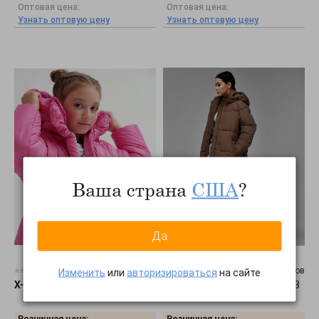
Оптовая цена:
Оптовая цена:
Узнать оптовую цену
Узнать оптовую цену
Ваша страна
США
?
Да
0 отзывов
0 отзывов
Изменить
или
авторизироваться
на сайте
X-Woyz
•
Пуховик DT-8365-9
X-Woyz
•
Пуховик LS-8918-13