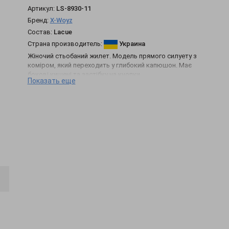
Артикул:
LS-8930-11
Бренд:
X-Woyz
Состав:
Lacue
Страна производитель:
Украина
Жіночий стьобаний жилет. Модель прямого силуету з
коміром, який переходить у глибокий капюшон. Має
бокові кишені та застібку на кнопки.
Показать еще
Ідеально підходить під будь-який верх, у тому числі
об'ємні худі.