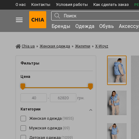
О нас
Контакты
Условия работы
Как сделать заказ
РЕ
Бренды
Одежда
Обувь
Аксесс
Chia.ua
»
Женская одежда
»
Жилетки
»
X-Woyz
Фильтры
Цена
-
грн.
Категории
Женская одежда
(9855)
Мужская одежда
(69)
Детская одежда
(1059)