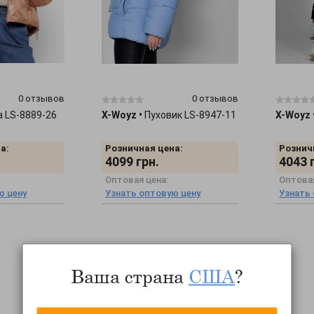
0 отзывов
0 отзывов
а LS-8889-26
X-Woyz
•
Пуховик LS-8947-11
X-Woyz
а:
Розничная цена:
Рознич
4099
грн.
4043
Оптовая цена:
Оптовая
ю цену
Узнать оптовую цену
Узнать
Ваша страна
США
?