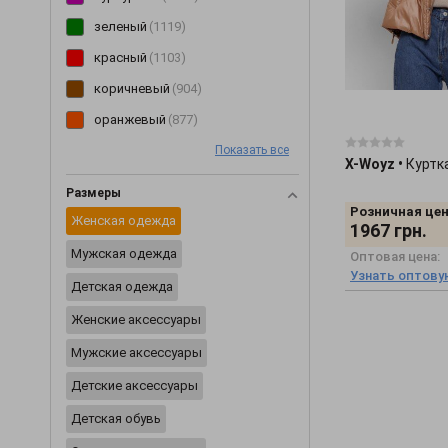
Перчатки
(2)
зеленый
(1119)
Пиджаки
(233)
красный
(1103)
Пижамы
(62)
коричневый
(904)
Пинетки
(8)
оранжевый
(877)
Платья
(3354)
Показать все
розовый
(850)
X-Woyz
•
Куртк
Плащи
(6)
голубой
(749)
Размеры
Пледы
(29)
Розничная цен
желтый
(599)
Женская одежда
1967
грн.
Ползунки
(46)
мультиколор
(495)
Мужская одежда
Оптовая цена:
Постельное белье
(2)
бирюзовый
(123)
Узнать оптову
Детская одежда
Пояса и ремни
(20)
салатовый
(86)
Женские аксессуары
Разное
(2422)
Мужские аксессуары
Рубашки
(354)
Детские аксессуары
Сарафаны
(202)
Детская обувь
Свитеры
(229)