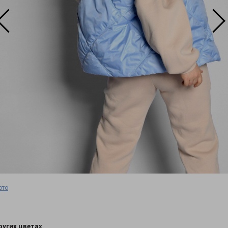
ото
ругих цветах