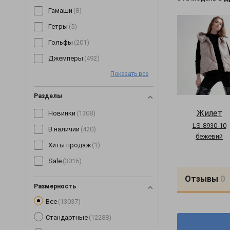
Гамаши
(8)
Гетры
(5)
Гольфы
(201)
Джемперы
(492)
Показать все
Джинсы
(64)
Джоггеры
(7)
Разделы
Жилетки
(153)
Жилет
Новинки
(1308)
Капри
(89)
LS-8930-10
В наличии
(420)
бежевий
Кардиганы
(255)
Хиты продаж
(1)
Кеды
(3)
Sale
(3016)
Кепки
(190)
Отзывы
0
Комбинезоны
(245)
Размерность
Все
(13037)
Комплекты
(268)
Стандартные
(12288)
Корсеты
(63)