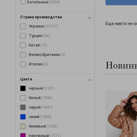
Батальные
(3304)
Костюмы
(1489)
Косынки и банданы
(16)
Страна производства
Кофты
(138)
Еще никто не о
Украина
(12917)
Кроссовки
(3)
Турция
(54)
Купальники
(11)
Китай
(10)
Куртки
(299)
Великобритания
(5)
Леггинсы
(189)
Новинк
Италия
(4)
Майки
(100)
Маски
(12)
Цвета
Митенки
(4)
черный
(3101)
Накидки
(15)
белый
(1956)
Нижнее белье
(60)
серый
(1647)
Очки
(9)
синий
(1569)
Пальто
(198)
бежевый
(1556)
Парки
(19)
пурпурный
(1171)