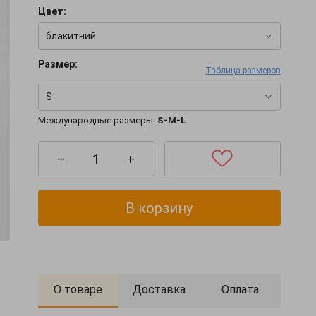
Цвет:
блакитний
Размер:
Таблица размеров
S
Международные размеры:
S-M-L
–
+
В корзину
О товаре
Доставка
Оплата