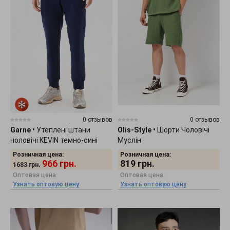
0 отзывов
0 отзывов
Garne
•
Утеплені штани
Olis-Style
•
Шорти Чоловічі
чоловічі KEVIN темно-сині
Муслін
3042432
Розничная цена:
Розничная цена:
966
грн.
819
грн.
1683
грн.
Оптовая цена:
Оптовая цена:
Узнать оптовую цену
Узнать оптовую цену