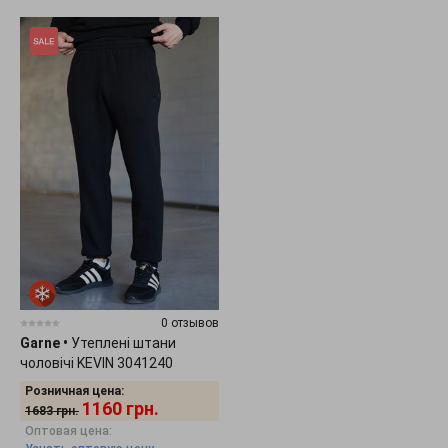
0 отзывов
Garne
•
Утеплені штани
чоловічі KEVIN 3041240
Розничная цена:
1160
грн.
1683
грн.
Оптовая цена: