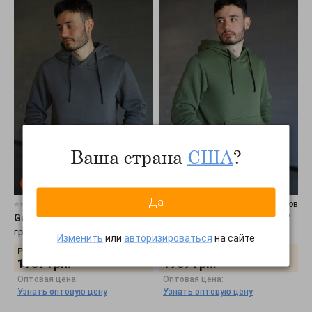
Ваша страна
США
?
Да
0 отзывов
0 отзывов
Garne
•
Худі чоловіче HARRY
Garne
•
Худі чоловіче HARRY
графіт 3041472
хакі 3041473
Изменить
или
авторизироваться
на сайте
Розничная цена:
Розничная цена:
1757
грн.
1757
грн.
Оптовая цена:
Оптовая цена:
Узнать оптовую цену
Узнать оптовую цену