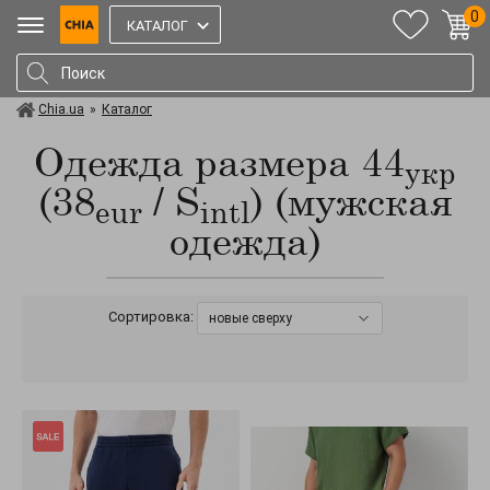
0
КАТАЛОГ
Chia.ua
»
Каталог
Одежда размера 44
укр
(38
/ S
) (мужская
eur
intl
одежда)
Сортировка:
новые сверху