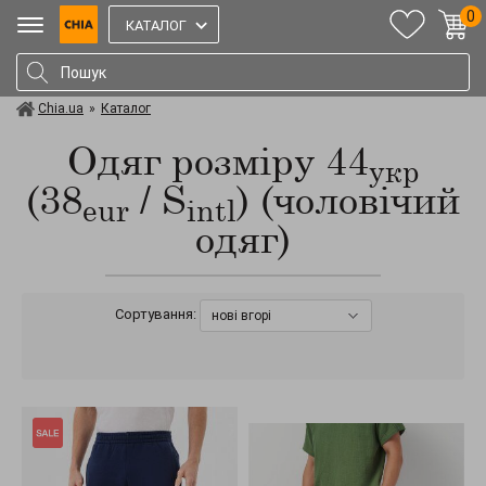
0
КАТАЛОГ
Chia.ua
»
Каталог
Одяг розміру 44
укр
(38
/ S
) (чоловічий
eur
intl
одяг)
Сортування:
нові вгорі