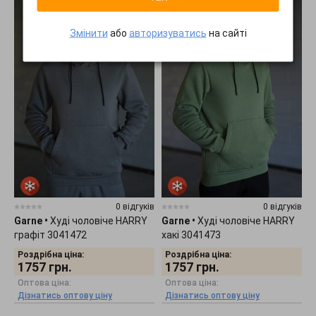
Змінити
або
авторизуватись
на сайті
0 відгуків
0 відгуків
Garne
•
Худі чоловіче HARRY
Garne
•
Худі чоловіче HARRY
графіт 3041472
хакі 3041473
Роздрібна ціна:
Роздрібна ціна:
1757
грн.
1757
грн.
Оптова ціна:
Оптова ціна:
Дізнатись оптову ціну
Дізнатись оптову ціну