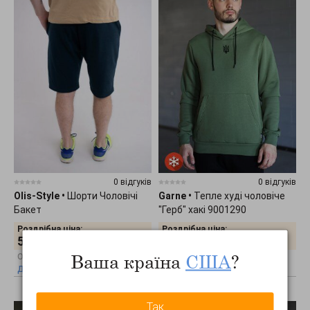
0 відгуків
0 відгуків
Olis-Style
•
Шорти Чоловічі
Garne
•
Тепле худі чоловіче
Бакет
"Герб" хакі 9001290
Роздрібна ціна:
Роздрібна ціна:
512
грн.
1757
грн.
Ваша країна
США
?
Оптова ціна:
Оптова ціна:
Дізнатись оптову ціну
Дізнатись оптову ціну
Так