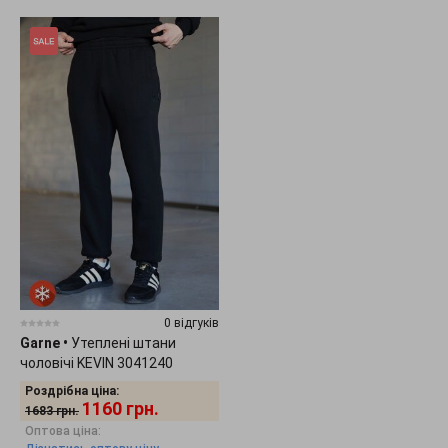
0 відгуків
Garne
•
Утеплені штани
чоловічі KEVIN 3041240
Роздрібна ціна:
1160
грн.
1683
грн.
Оптова ціна: