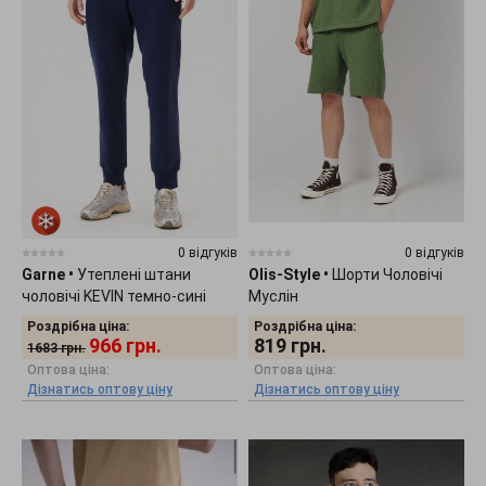
0 відгуків
0 відгуків
Garne
•
Утеплені штани
Olis-Style
•
Шорти Чоловічі
чоловічі KEVIN темно-сині
Муслін
3042432
Роздрібна ціна:
Роздрібна ціна:
966
грн.
819
грн.
1683
грн.
Оптова ціна:
Оптова ціна:
Дізнатись оптову ціну
Дізнатись оптову ціну