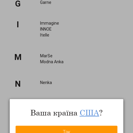
G
Garne
I
Immagine
INNOE
Itelle
M
MarSe
Modna Anka
N
Nenka
O
Olis-Style
OUTLET
Ваша країна
США
?
P
PEONY
Так