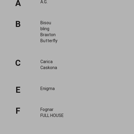
A
A.G.
B
Bisou
bling
Braxton
Butterfly
C
Carica
Caskona
E
Enigma
F
Fognar
FULL HOUSE