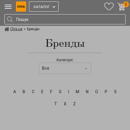
0
КАТАЛОГ
Chia.ua
»
Бренды
Бренды
Категорії:
Все
A
B
C
E
F
G
I
M
N
O
P
S
T
X
Z