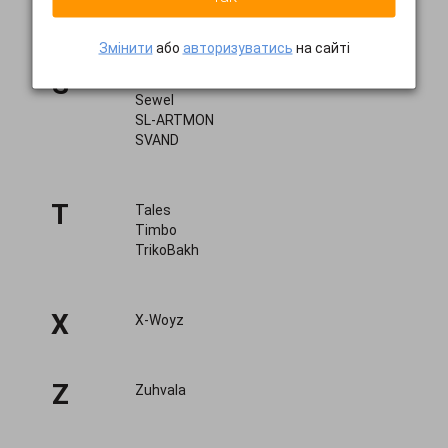
Poliit
Змінити
або
авторизуватись
на сайті
S
Seventeen
Sewel
SL-ARTMON
SVAND
T
Tales
Timbo
TrikoBakh
X
X-Woyz
Z
Zuhvala