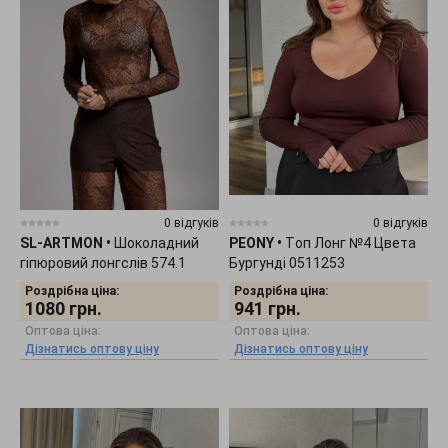
0 відгуків
0 відгуків
SL-ARTMON
•
Шоколадний
PEONY
•
Tоп Лонг №4 Цвета
гіпюровий лонгслів 574.1
Бургунді 0511253
Роздрібна ціна:
Роздрібна ціна:
1080
грн.
941
грн.
Оптова ціна:
Оптова ціна:
Дізнатись оптову ціну
Дізнатись оптову ціну