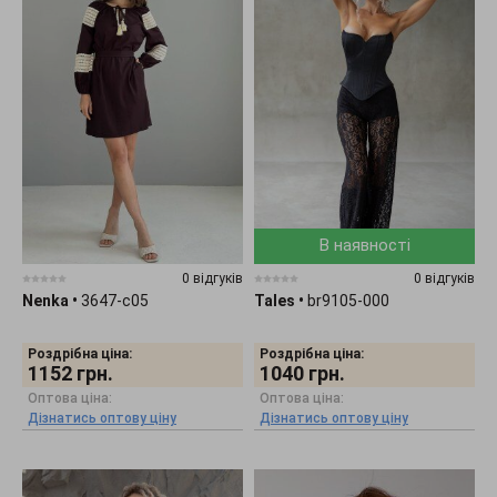
В наявності
0 відгуків
0 відгуків
Nenka
•
3647-c05
Tales
•
br9105-000
Роздрібна ціна:
Роздрібна ціна:
1152
грн.
1040
грн.
Оптова ціна:
Оптова ціна:
Дізнатись оптову ціну
Дізнатись оптову ціну