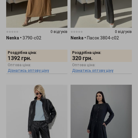
0 відгуків
0 відгуків
Nenka
•
3790-c02
Nenka
•
Пасок 3804-c02
Роздрібна ціна:
Роздрібна ціна:
1392
грн.
320
грн.
Оптова ціна:
Оптова ціна:
Дізнатись оптову ціну
Дізнатись оптову ціну