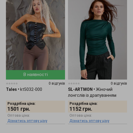
В наявності
0 відгуків
0 відгуків
Tales
•
kt5032-000
SL-ARTMON
•
Жіночий
лонгслів із драпуванням
смарагдового кольору 584.4
Роздрібна ціна:
Роздрібна ціна:
1501
грн.
1152
грн.
Оптова ціна:
Оптова ціна:
Дізнатись оптову ціну
Дізнатись оптову ціну