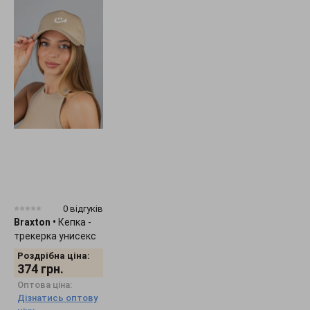
0 відгуків
Braxton
•
Кепка -
трекерка унисекс
"Smile" 1536
Роздрібна ціна:
374
грн.
Оптова ціна:
Дізнатись оптову