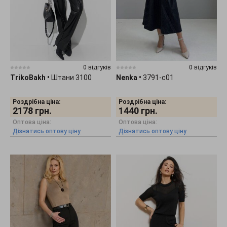
0 відгуків
0 відгуків
TrikoBakh
•
Штани 3100
Nenka
•
3791-c01
Роздрібна ціна:
Роздрібна ціна:
2178
грн.
1440
грн.
Оптова ціна:
Оптова ціна:
Дізнатись оптову ціну
Дізнатись оптову ціну