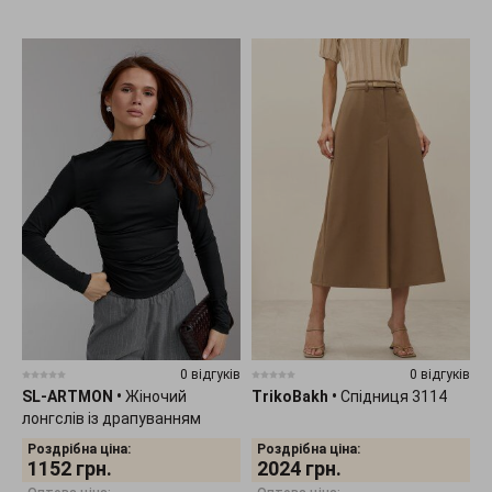
0 відгуків
0 відгуків
SL-ARTMON
•
Жіночий
TrikoBakh
•
Спідниця 3114
лонгслів із драпуванням
чорного кольору 584.1
Роздрібна ціна:
Роздрібна ціна:
1152
грн.
2024
грн.