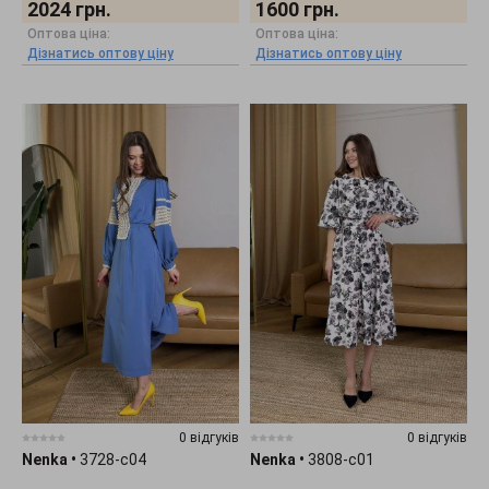
2024
грн.
1600
грн.
Оптова ціна:
Оптова ціна:
Дізнатись оптову ціну
Дізнатись оптову ціну
0 відгуків
0 відгуків
Nenka
•
3728-c04
Nenka
•
3808-c01