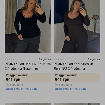
0 відгуків
0 відгуків
PEONY
•
Tоп Чёрный Лонг №4
PEONY
•
Tоп Коричневый
С Глубоким Декольте
Лонг №2 С Глубоким
0511254
Декольте 0511252
Роздрібна ціна:
Роздрібна ціна:
941
грн.
941
грн.
Оптова ціна:
Оптова ціна:
Дізнатись оптову ціну
Дізнатись оптову ціну