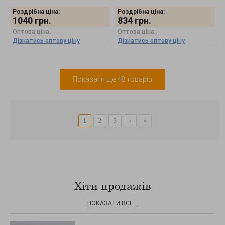
Роздрібна ціна:
Роздрібна ціна:
1040
грн.
834
грн.
Оптова ціна:
Оптова ціна:
Дізнатись оптову ціну
Дізнатись оптову ціну
Показати ще 48 товарів
1
2
3
›
»
Хіти продажів
ПОКАЗАТИ ВСЕ...