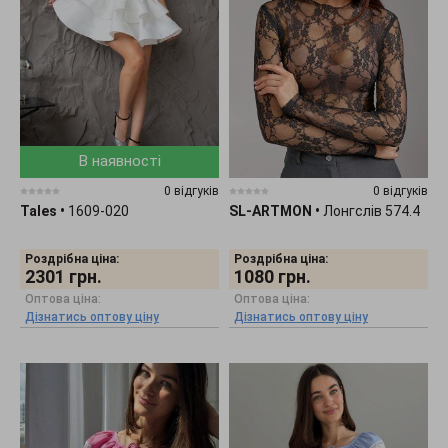
В наявності
0 відгуків
0 відгуків
Tales
•
1609-020
SL-ARTMON
•
Лонгслів 574.4
Роздрібна ціна:
Роздрібна ціна:
2301
грн.
1080
грн.
Оптова ціна:
Оптова ціна:
Дізнатись оптову ціну
Дізнатись оптову ціну