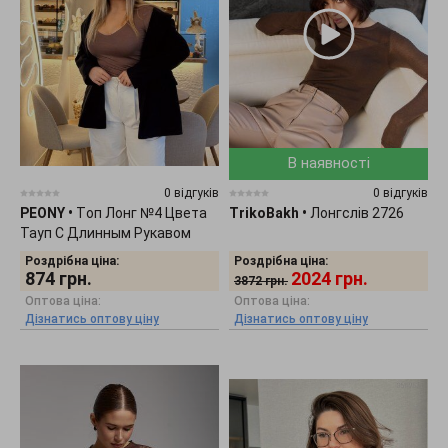
В наявності
0 відгуків
0 відгуків
PEONY
•
Tоп Лонг №4 Цвета
TrikoBakh
•
Лонгслів 2726
Тауп С Длинным Рукавом
0511251
Роздрібна ціна:
Роздрібна ціна:
874
грн.
2024
грн.
3872
грн.
Оптова ціна:
Оптова ціна:
Дізнатись оптову ціну
Дізнатись оптову ціну