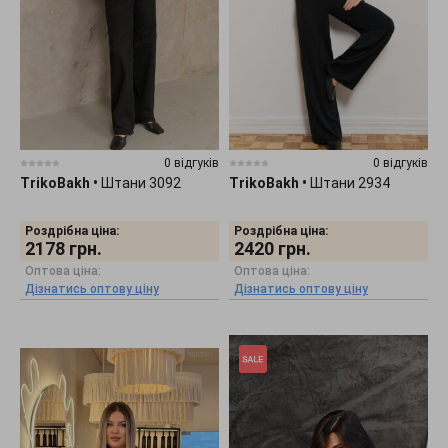
0 відгуків
0 відгуків
TrikoBakh
•
Штани 3092
TrikoBakh
•
Штани 2934
Роздрібна ціна:
Роздрібна ціна:
2178
грн.
2420
грн.
Оптова ціна:
Оптова ціна:
Дізнатись оптову ціну
Дізнатись оптову ціну