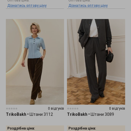
Оптова ціна:
Оптова ціна:
Дізнатись оптову ціну
Дізнатись оптову ціну
0 відгуків
0 відгуків
TrikoBakh
•
Штани 3112
TrikoBakh
•
Штани 3089
Роздрібна ціна:
Роздрібна ціна: