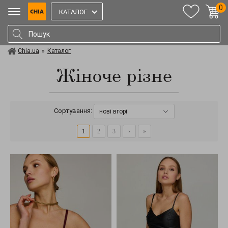
0
КАТАЛОГ
Chia.ua
»
Каталог
Жіноче різне
Сортування:
нові вгорі
1
2
3
›
»