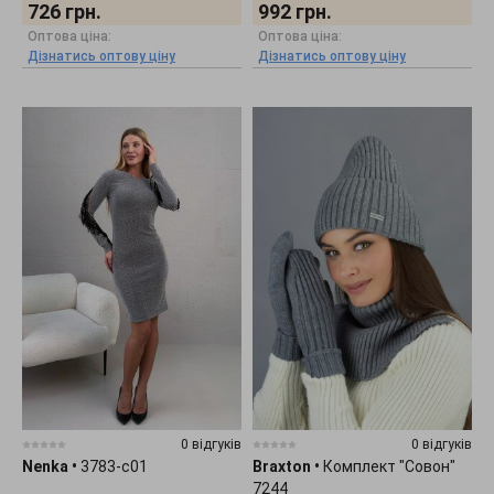
726
грн.
992
грн.
Оптова ціна:
Оптова ціна:
Дізнатись оптову ціну
Дізнатись оптову ціну
0 відгуків
0 відгуків
Nenka
•
3783-c01
Braxton
•
Комплект "Совон"
7244