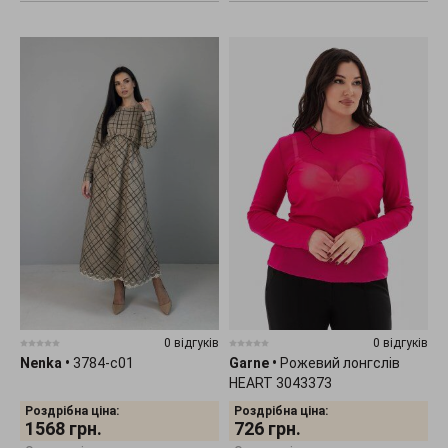
0 відгуків
0 відгуків
Nenka
•
3784-c01
Garne
•
Рожевий лонгслів
HEART 3043373
Роздрібна ціна:
Роздрібна ціна:
1568
грн.
726
грн.