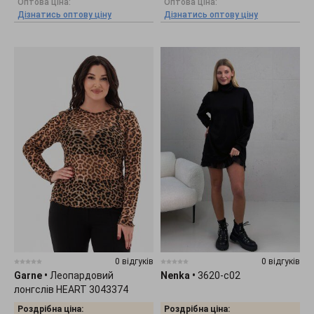
Оптова ціна:
Оптова ціна:
Дізнатись оптову ціну
Дізнатись оптову ціну
0 відгуків
0 відгуків
Garne
•
Леопардовий
Nenka
•
3620-c02
лонгслів HEART 3043374
Роздрібна ціна:
Роздрібна ціна: