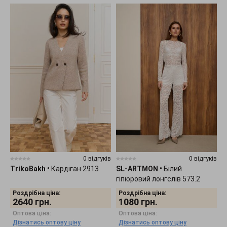
0 відгуків
0 відгуків
TrikoBakh
•
Кардіган 2913
SL-ARTMON
•
Білий
гіпюровий лонгслів 573.2
Роздрібна ціна:
Роздрібна ціна:
2640
грн.
1080
грн.
Оптова ціна:
Оптова ціна:
Дізнатись оптову ціну
Дізнатись оптову ціну