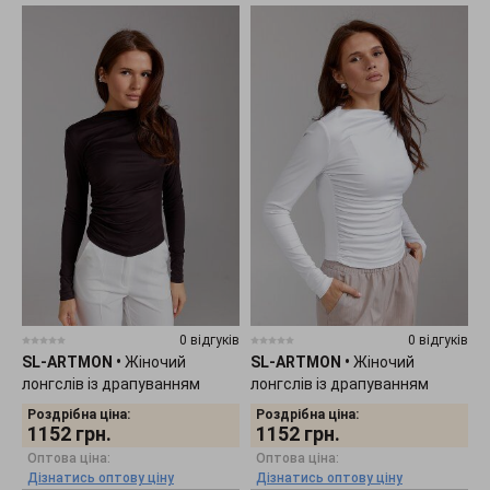
0 відгуків
0 відгуків
SL-ARTMON
•
Жіночий
SL-ARTMON
•
Жіночий
лонгслів із драпуванням
лонгслів із драпуванням
шоколадного кольору 584.3
білого кольору 584.2
Роздрібна ціна:
Роздрібна ціна:
1152
грн.
1152
грн.
Оптова ціна:
Оптова ціна:
Дізнатись оптову ціну
Дізнатись оптову ціну