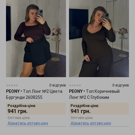
0 відгуків
0 відгуків
PEONY
•
Tоп Лонг №2 Цвета
PEONY
•
Tоп Коричневый
Бургунди 2608255
Лонг №2 С Глубоким
Декольте 2608254
Роздрібна ціна:
Роздрібна ціна:
941
грн.
941
грн.
Оптова ціна:
Оптова ціна:
Дізнатись оптову ціну
Дізнатись оптову ціну