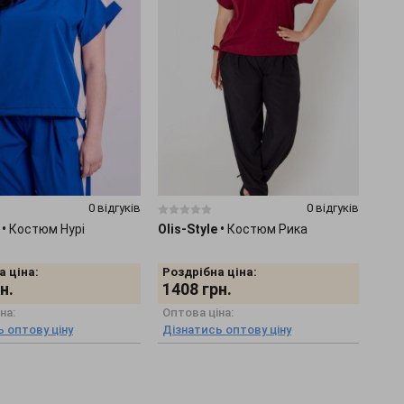
0 відгуків
0 відгуків
•
Костюм Нурі
Olis-Style
•
Костюм Рика
а ціна:
Роздрібна ціна:
н.
1408
грн.
на:
Оптова ціна:
 оптову ціну
Дізнатись оптову ціну