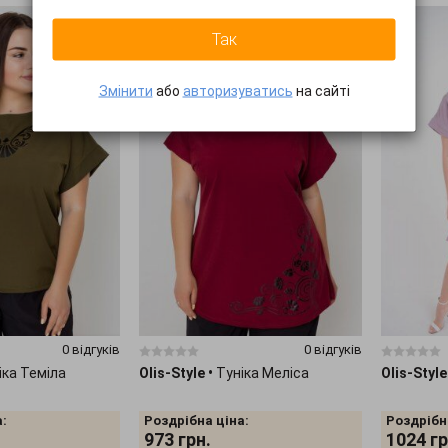
Так
Змінити
або
авторизуватись
на сайті
0 відгуків
0 відгуків
іка Теміла
Olis-Style
•
Туніка Меліса
Olis-Style
:
Роздрібна ціна:
Роздрібн
973
грн.
1024
гр