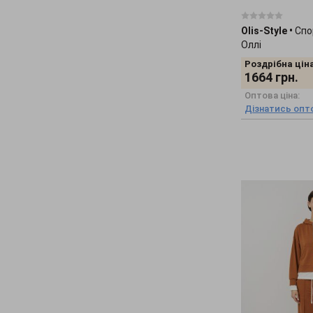
Tales
(455)
Timbo
(139)
Olis-Style
•
Спо
Оллі
TrikoBakh
(415)
Роздрібна ціна
X-Woyz
(113)
1664
грн.
Zuhvala
(119)
Оптова ціна:
Дізнатись опто