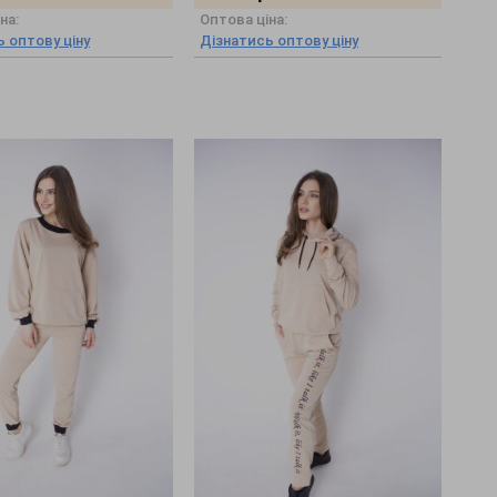
на:
Оптова ціна:
 оптову ціну
Дізнатись оптову ціну