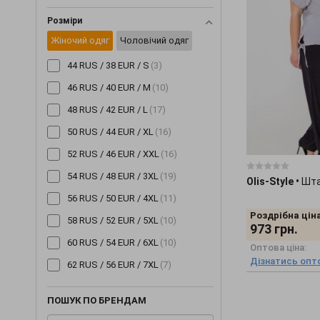
мультиколор
(2)
Розміри
салатовий
(2)
Жіночий одяг
Чоловічий одяг
44 RUS / 38 EUR / S
(3)
46 RUS / 40 EUR / M
(10)
48 RUS / 42 EUR / L
(17)
50 RUS / 44 EUR / XL
(16)
52 RUS / 46 EUR / XXL
(16)
54 RUS / 48 EUR / 3XL
(19)
Olis-Style
•
Шта
56 RUS / 50 EUR / 4XL
(11)
Роздрібна ціна
58 RUS / 52 EUR / 5XL
(10)
973
грн.
60 RUS / 54 EUR / 6XL
(10)
Оптова ціна:
Дізнатись опто
62 RUS / 56 EUR / 7XL
(7)
ПОШУК ПО БРЕНДАМ