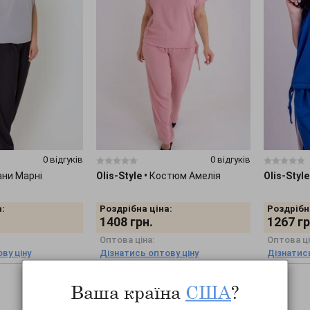
0 відгуків
0 відгуків
ни Марні
Olis-Style
•
Костюм Амелія
Olis-Style
:
Роздрібна ціна:
Роздрібн
1408
грн.
1267
гр
Оптова ціна:
Оптова ці
ву ціну
Дізнатись оптову ціну
Дізнатись
Ваша країна
США
?