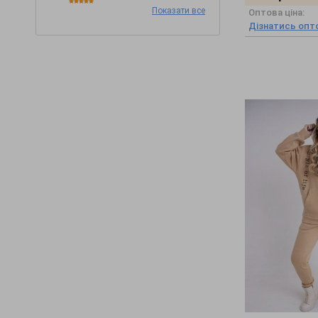
Показати все
Оптова ціна:
Immagine
(49)
Дізнатись опто
INNOE
(156)
Itelle
(33)
MarSe
(287)
Modna Anka
(141)
Nenka
(394)
OUTLET
(36)
PEONY
(222)
Poliit
(390)
Seventeen
(2465)
Sewel
(135)
SL-ARTMON
(255)
SVAND
(78)