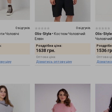
0 відгуків
0 відгуків
ти Чоловічі
Olis-Style
•
Костюм Чоловічий
Olis-Style
Елвін
Чоловічий
:
Роздрібна ціна:
Роздрібн
1638
грн.
1536
гр
Оптова ціна:
Оптова ці
ву ціну
Дізнатись оптову ціну
Дізнатись