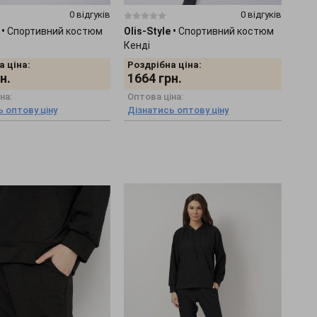
0 відгуків
0 відгуків
•
Спортивний костюм
Olis-Style
•
Спортивний костюм
Кенді
а ціна:
Роздрібна ціна:
н.
1664
грн.
на:
Оптова ціна:
 оптову ціну
Дізнатись оптову ціну