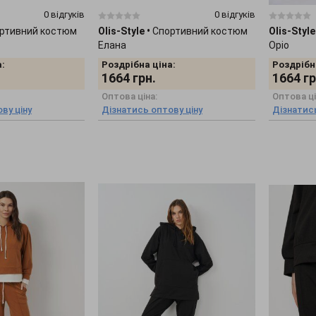
0 відгуків
0 відгуків
ртивний костюм
Olis-Style
•
Спортивний костюм
Olis-Style
Елана
Оріо
:
Роздрібна ціна:
Роздрібн
1664
грн.
1664
гр
Оптова ціна:
Оптова ці
ву ціну
Дізнатись оптову ціну
Дізнатись