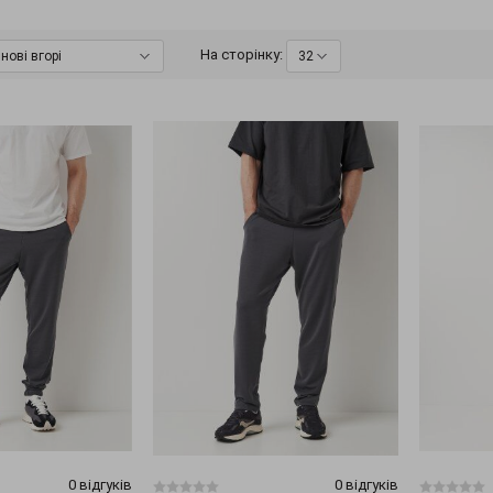
На сторінку:
нові вгорі
32
0 відгуків
0 відгуків