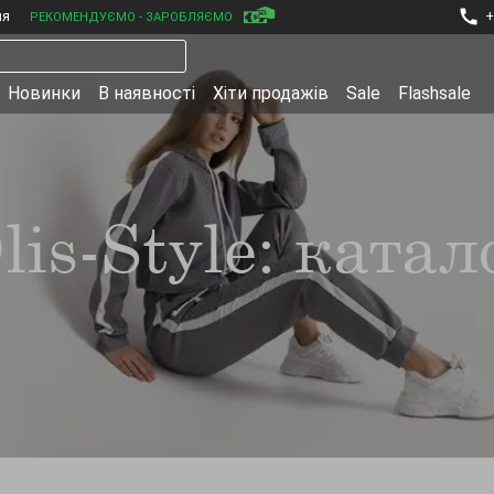
ня
+
РЕКОМЕНДУЄМО - ЗАРОБЛЯЄМО
Новинки
В наявності
Хіти продажів
Sale
Flashsale
lis-Style: катал