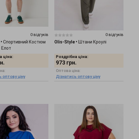
0 відгуків
0 відгуків
•
Спортивний Костюм
Olis-Style
•
Штани Кроулі
 Елот
а ціна:
Роздрібна ціна:
н.
973
грн.
на:
Оптова ціна:
 оптову ціну
Дізнатись оптову ціну