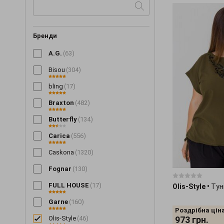
Бренди
A.G.
(63)
Bisou
(304)
bling
(17)
Braxton
(482)
Butterfly
(134)
Carica
(556)
Caskona
(1320)
Fognar
(130)
FULL HOUSE
(17)
Olis-Style
•
Тун
Garne
(160)
Роздрібна ціна
Olis-Style
(46)
973
грн.