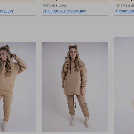
Оптова ціна:
Оптова ці
ву ціну
Дізнатись оптову ціну
Дізнатись