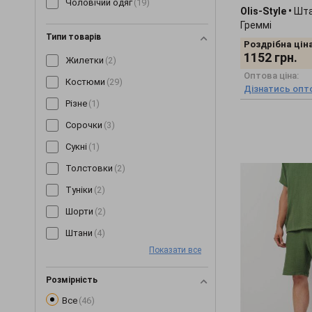
Чоловічий одяг
(19)
Olis-Style
•
Шта
Греммі
Типи товарів
Роздрібна ціна
1152
грн.
Жилетки
(2)
Оптова ціна:
Костюми
(29)
Дізнатись опто
Різне
(1)
Сорочки
(3)
Сукні
(1)
Толстовки
(2)
Туніки
(2)
Шорти
(2)
Штани
(4)
Показати все
Розмірність
Все
(46)