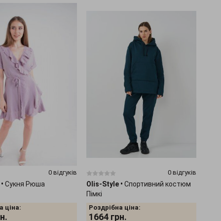
0 відгуків
0 відгуків
•
Сукня Рюша
Olis-Style
•
Спортивний костюм
Пімкі
а ціна:
Роздрібна ціна:
н.
1664
грн.