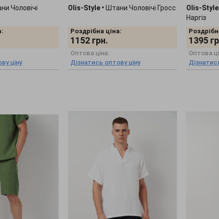
ни Чоловічі
Olis-Style
•
Штани Чоловічі Гросс
Olis-Style
Наргіз
:
Роздрібна ціна:
Роздрібн
1152
грн.
1395
гр
Оптова ціна:
Оптова ці
ву ціну
Дізнатись оптову ціну
Дізнатись