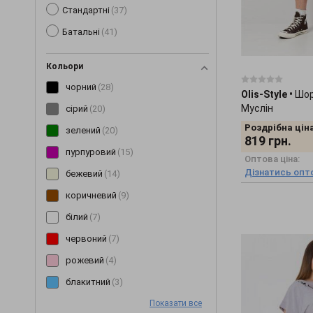
Стандартні
(37)
Батальні
(41)
Кольори
чорний
(28)
Olis-Style
•
Шор
Муслін
сірий
(20)
Роздрібна ціна
зелений
(20)
819
грн.
пурпуровий
(15)
Оптова ціна:
Дізнатись опто
бежевий
(14)
коричневий
(9)
білий
(7)
червоний
(7)
рожевий
(4)
блакитний
(3)
Показати все
синій
(3)