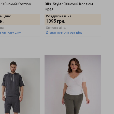
•
Жіночий Костюм
Olis-Style
•
Жіночий Костюм
Фрея
а ціна:
Роздрібна ціна:
н.
1395
грн.
на:
Оптова ціна:
 оптову ціну
Дізнатись оптову ціну