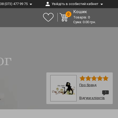
38 (073) 477 99 75
Увійдіть в особистий кабінет
Кошик
0
Товарів:
0
Сума:
0.00
грн.
ог
Про бренд
1
Відгуки клієнтів