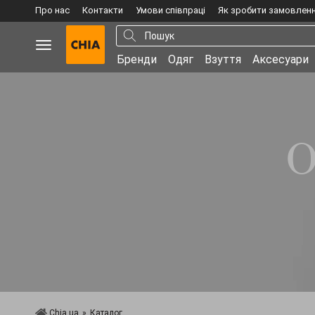
Про нас
Контакти
Умови співпраці
Як зробити замовлен
Бренди
Одяг
Взуття
Аксесуари
O
Chia.ua
»
Каталог