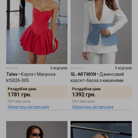
0 відгуків
0 відгуків
Tales
•
Корсет Mariposa
SL-ARTMON
•
Джинсовий
kt5026-005
корсет-баска з кишенями
577.2
Роздрібна ціна:
Роздрібна ціна:
1781
грн.
1392
грн.
Оптова ціна:
Оптова ціна:
Дізнатись оптову ціну
Дізнатись оптову ціну