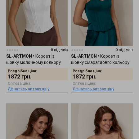
0 відгуків
0 відгуків
SL-ARTMON
•
Корсет із
SL-ARTMON
•
Корсет із
шовку молочному кольору
шовку смарагдовго кольору
588.4
588.3
Роздрібна ціна:
Роздрібна ціна:
1872
грн.
1872
грн.
Оптова ціна:
Оптова ціна:
Дізнатись оптову ціну
Дізнатись оптову ціну