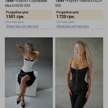
Tales
•
Корсет с рукавами
Tales
•
Корсет Valeria kt5029-
Alba kt5030-020
000
Роздрібна ціна:
Роздрібна ціна:
1501
грн.
1720
грн.
Оптова ціна:
Оптова ціна:
Дізнатись оптову ціну
Дізнатись оптову ціну