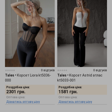
0 відгуків
0 відгуків
Tales
•
Корсет Liora kt5036-
Tales
•
Корсет Astrid атлас
000
kt5033-001
Роздрібна ціна:
Роздрібна ціна:
2301
грн.
1581
грн.
Оптова ціна:
Оптова ціна:
Дізнатись оптову ціну
Дізнатись оптову ціну