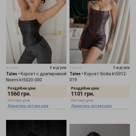
0 відгуків
0 відгуків
Tales
•
Корсет с драпировкой
Tales
•
Корсет Sicilia kt5012-
Noemi kt5020-000
019
Роздрібна ціна:
Роздрібна ціна:
1560
грн.
1101
грн.
Оптова ціна:
Оптова ціна:
Дізнатись оптову ціну
Дізнатись оптову ціну