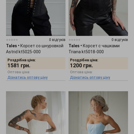
0 відгуків
0 відгуків
Tales
•
Корсет со шнуровкой
Tales
•
Корсет с чашками
Astrid kt5025-000
Triana kt5018-000
Роздрібна ціна:
Роздрібна ціна:
1581
грн.
1200
грн.
Оптова ціна:
Оптова ціна:
Дізнатись оптову ціну
Дізнатись оптову ціну