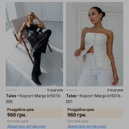
0 відгуків
0 відгуків
Tales
•
Корсет Margo kt5016-
Tales
•
Корсет Margo kt5016-
000
001
Роздрібна ціна:
Роздрібна ціна:
960
грн.
960
грн.
Оптова ціна:
Оптова ціна:
Дізнатись оптову ціну
Дізнатись оптову ціну