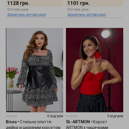
1128
грн.
1101
грн.
Оптова ціна:
Оптова ціна:
Дізнатись оптову ціну
Дізнатись оптову ціну
0 відгуків
0 відгуків
Bisou
•
Стильне плаття-
SL-ARTMON
•
Корсет
двійка зі шкіряним корсетом
ÁRTMON з чашечками