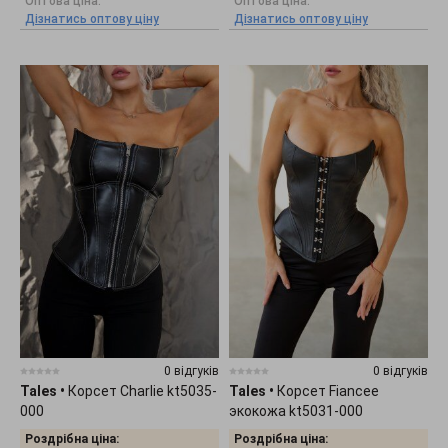
Оптова ціна:
Оптова ціна:
Дізнатись оптову ціну
Дізнатись оптову ціну
0 відгуків
0 відгуків
Tales
•
Корсет Charlie kt5035-
Tales
•
Корсет Fiancee
000
экокожа kt5031-000
Роздрібна ціна:
Роздрібна ціна: