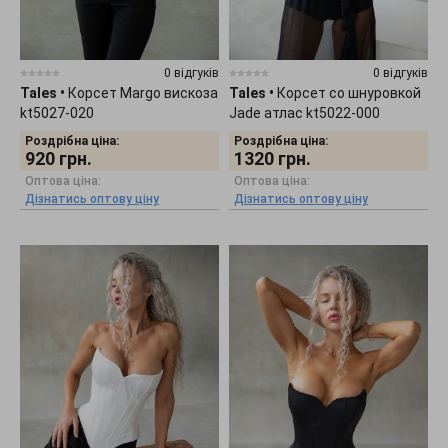
0 відгуків
0 відгуків
Tales
•
Корсет Margo вискоза
Tales
•
Корсет со шнуровкой
kt5027-020
Jade атлас kt5022-000
Роздрібна ціна:
Роздрібна ціна:
920
грн.
1320
грн.
Оптова ціна:
Оптова ціна:
Дізнатись оптову ціну
Дізнатись оптову ціну