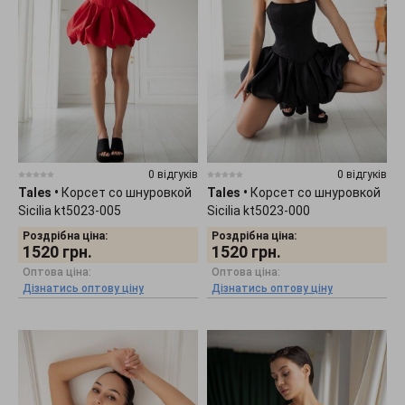
0 відгуків
0 відгуків
Tales
•
Корсет со шнуровкой
Tales
•
Корсет со шнуровкой
Sicilia kt5023-005
Sicilia kt5023-000
Роздрібна ціна:
Роздрібна ціна:
1520
грн.
1520
грн.
Оптова ціна:
Оптова ціна:
Дізнатись оптову ціну
Дізнатись оптову ціну