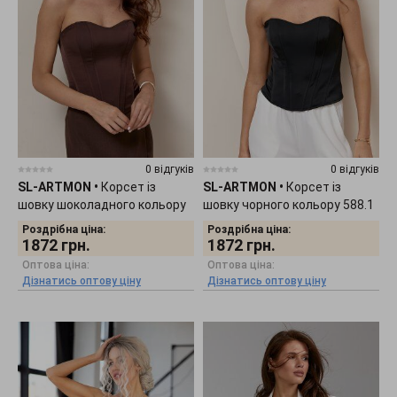
0 відгуків
0 відгуків
SL-ARTMON
•
Корсет із
SL-ARTMON
•
Корсет із
шовку шоколадного кольору
шовку чорного кольору 588.1
588.2
Роздрібна ціна:
Роздрібна ціна:
1872
грн.
1872
грн.
Оптова ціна:
Оптова ціна:
Дізнатись оптову ціну
Дізнатись оптову ціну