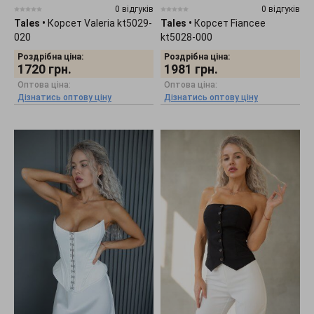
0 відгуків
0 відгуків
Tales
•
Корсет Valeria kt5029-
Tales
•
Корсет Fiancee
020
kt5028-000
Роздрібна ціна:
Роздрібна ціна:
1720
грн.
1981
грн.
Оптова ціна:
Оптова ціна:
Дізнатись оптову ціну
Дізнатись оптову ціну