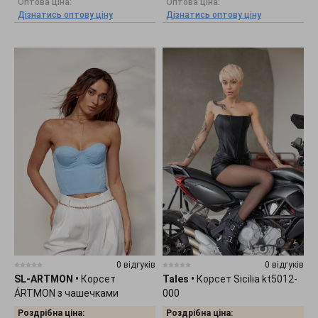
Оптова ціна:
Оптова ціна:
Дізнатись оптову ціну
Дізнатись оптову ціну
0 відгуків
0 відгуків
SL-ARTMON
•
Корсет
Tales
•
Корсет Sicilia kt5012-
ÁRTMON з чашечками
000
блакитного кольору 528.7
Роздрібна ціна:
Роздрібна ціна: