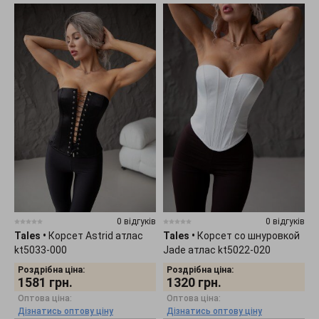
0 відгуків
0 відгуків
Tales
•
Корсет Astrid атлас
Tales
•
Корсет со шнуровкой
kt5033-000
Jade атлас kt5022-020
Роздрібна ціна:
Роздрібна ціна:
1581
грн.
1320
грн.
Оптова ціна:
Оптова ціна:
Дізнатись оптову ціну
Дізнатись оптову ціну