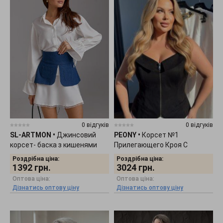
0 відгуків
0 відгуків
SL-ARTMON
•
Джинсовий
PEONY
•
Корсет №1
корсет- баска з кишенями
Прилегающего Кроя С
577.1
Широкими Бретелями
Роздрібна ціна:
Роздрібна ціна:
0703261
1392
грн.
3024
грн.
Оптова ціна:
Оптова ціна:
Дізнатись оптову ціну
Дізнатись оптову ціну