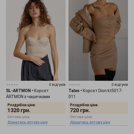
0 відгуків
0 відгуків
SL-ARTMON
•
Корсет
Tales
•
Корсет Dion kt5017-
ÁRTMON з чашечками
011
бежевого кольору 528.8
Роздрібна ціна:
Роздрібна ціна:
1320
грн.
720
грн.
Оптова ціна:
Оптова ціна:
Дізнатись оптову ціну
Дізнатись оптову ціну