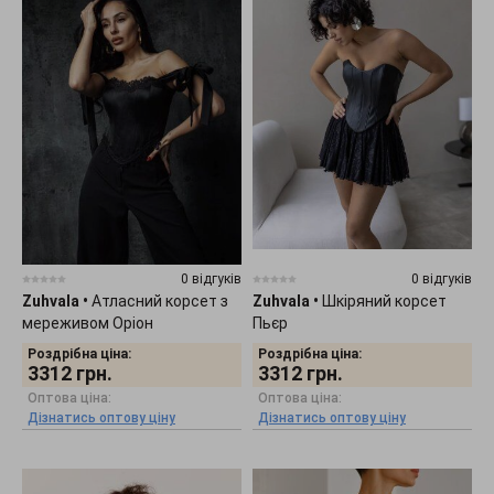
0 відгуків
0 відгуків
Zuhvala
•
Атласний корсет з
Zuhvala
•
Шкіряний корсет
мереживом Оріон
Пьєр
Роздрібна ціна:
Роздрібна ціна:
3312
грн.
3312
грн.
Оптова ціна:
Оптова ціна:
Дізнатись оптову ціну
Дізнатись оптову ціну