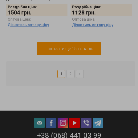
8058
червоного кольору 528.4
Роздрібна ціна:
Роздрібна ціна:
1504
грн.
1128
грн.
Оптова ціна:
Оптова ціна:
Дізнатись оптову ціну
Дізнатись оптову ціну
Показати ще 15 товарів
1
2
›
+38 (068) 441 03 99