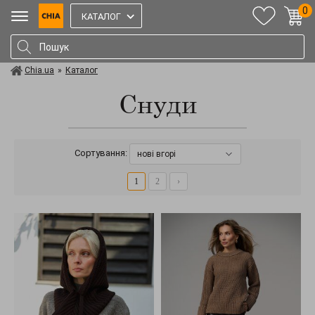
0
КАТАЛОГ
Chia.ua
»
Каталог
Снуди
Сортування:
нові вгорі
1
2
›