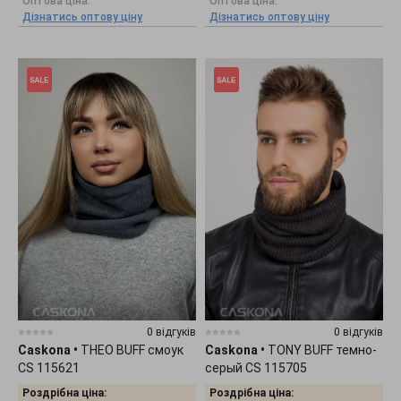
Оптова ціна:
Оптова ціна:
Дізнатись оптову ціну
Дізнатись оптову ціну
0 відгуків
0 відгуків
Caskona
•
THEO BUFF смоук
Caskona
•
TONY BUFF темно-
CS 115621
серый CS 115705
Роздрібна ціна:
Роздрібна ціна: