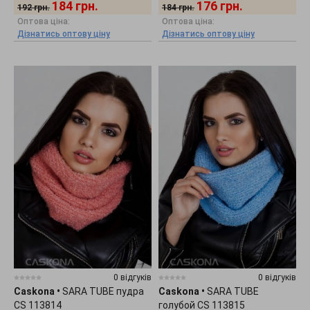
184
грн.
176
грн.
192
грн.
184
грн.
Оптова ціна:
Оптова ціна:
Дізнатись оптову ціну
Дізнатись оптову ціну
0 відгуків
0 відгуків
Caskona
•
SARA TUBE пудра
Caskona
•
SARA TUBE
CS 113814
голубой CS 113815