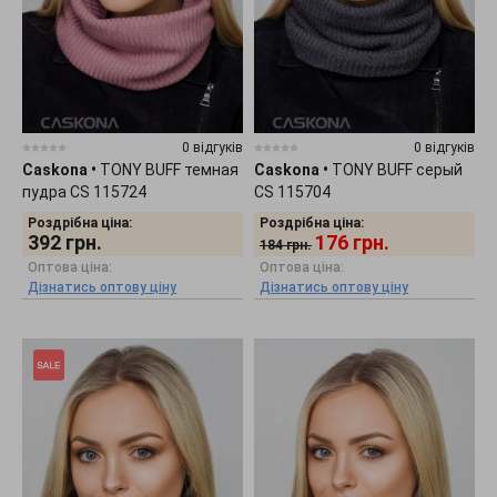
0 відгуків
0 відгуків
Caskona
•
TONY BUFF темная
Caskona
•
TONY BUFF серый
пудра CS 115724
CS 115704
Роздрібна ціна:
Роздрібна ціна:
392
грн.
176
грн.
184
грн.
Оптова ціна:
Оптова ціна:
Дізнатись оптову ціну
Дізнатись оптову ціну