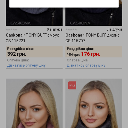
0 відгуків
0 відгуків
Caskona
•
TONY BUFF смоук
Caskona
•
TONY BUFF джинс
CS 115721
CS 115707
Роздрібна ціна:
Роздрібна ціна:
392
грн.
176
грн.
184
грн.
Оптова ціна:
Оптова ціна:
Дізнатись оптову ціну
Дізнатись оптову ціну