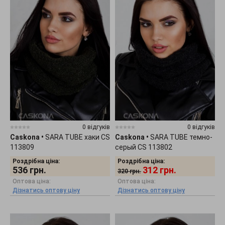
0 відгуків
0 відгуків
Caskona
•
SARA TUBE хаки CS
Caskona
•
SARA TUBE темно-
113809
серый CS 113802
Роздрібна ціна:
Роздрібна ціна:
536
грн.
312
грн.
320
грн.
Оптова ціна:
Оптова ціна:
Дізнатись оптову ціну
Дізнатись оптову ціну