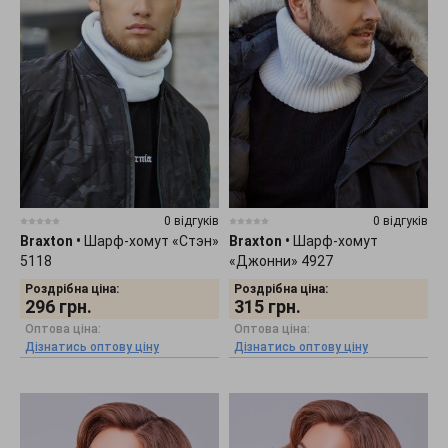
0 відгуків
0 відгуків
Braxton
•
Шарф-хомут «Стэн»
Braxton
•
Шарф-хомут
5118
«Джонни» 4927
Роздрібна ціна:
Роздрібна ціна:
296
грн.
315
грн.
Оптова ціна:
Оптова ціна:
Дізнатись оптову ціну
Дізнатись оптову ціну