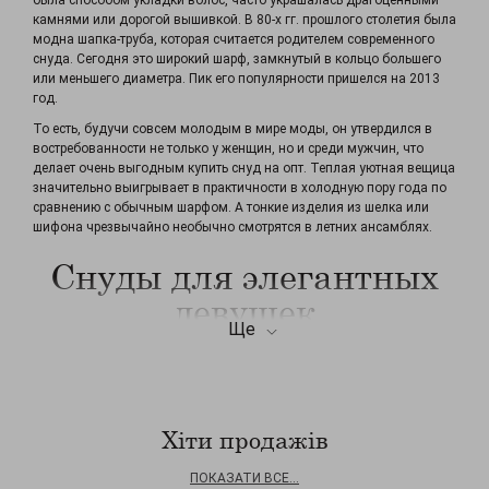
была способом укладки волос, часто украшалась драгоценными
камнями или дорогой вышивкой. В 80-х гг. прошлого столетия была
модна шапка-труба, которая считается родителем современного
снуда. Сегодня это широкий шарф, замкнутый в кольцо большего
или меньшего диаметра. Пик его популярности пришелся на 2013
год.
То есть, будучи совсем молодым в мире моды, он утвердился в
востребованности не только у женщин, но и среди мужчин, что
делает очень выгодным купить снуд на опт. Теплая уютная вещица
значительно выигрывает в практичности в холодную пору года по
сравнению с обычным шарфом. А тонкие изделия из шелка или
шифона чрезвычайно необычно смотрятся в летних ансамблях.
Снуды для элегантных
девушек
Ще
Непревзойденные модницы, дамы превратили эту деталь туалета в
оригинальный тренд для создания любого лука – от делового до
романтичного. Круговые шарфы для женщин, предлагаемые оптом,
благодаря стараниям модельеров, отличаются особенным
разнообразием по исполнению и материалам:
Хіти продажів
шерсть или смешанная пряжа для плотных изделий на зиму;
вязка потоньше или флис для межсезонья;
ПОКАЗАТИ ВСЕ...