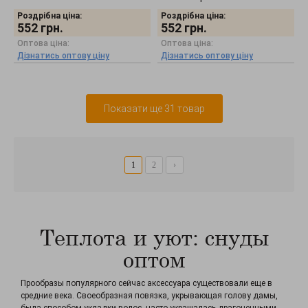
Роздрібна ціна:
Роздрібна ціна:
552
грн.
552
грн.
Оптова ціна:
Оптова ціна:
Дізнатись оптову ціну
Дізнатись оптову ціну
Показати ще 31 товар
1
2
›
Теплота и уют: снуды
оптом
Прообразы популярного сейчас аксессуара существовали еще в
средние века. Своеобразная повязка, укрывающая голову дамы,