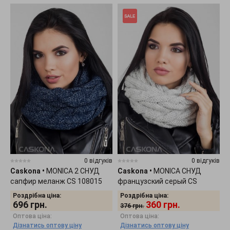
0 відгуків
0 відгуків
Caskona
•
MONICA 2 СНУД
Caskona
•
MONICA СНУД
сапфир меланж CS 108015
французский серый CS
107920
Роздрібна ціна:
Роздрібна ціна:
696
грн.
360
грн.
376
грн.
Оптова ціна:
Оптова ціна:
Дізнатись оптову ціну
Дізнатись оптову ціну