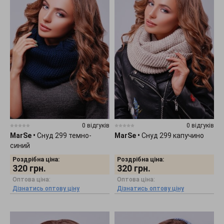
0 відгуків
0 відгуків
MarSe
•
Снуд 299 темно-
MarSe
•
Снуд 299 капучино
синий
Роздрібна ціна:
Роздрібна ціна:
320
грн.
320
грн.
Оптова ціна:
Оптова ціна:
Дізнатись оптову ціну
Дізнатись оптову ціну