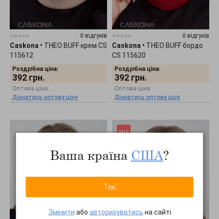
0 відгуків
0 відгуків
Caskona
•
THEO BUFF крем CS
Caskona
•
THEO BUFF бордо
115612
CS 115620
Роздрібна ціна:
Роздрібна ціна:
392
грн.
392
грн.
Оптова ціна:
Оптова ціна:
Дізнатись оптову ціну
Дізнатись оптову ціну
Ваша країна
США
?
Так
Змінити
або
авторизуватись
на сайті