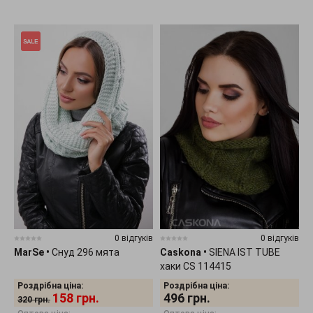
0 відгуків
0 відгуків
MarSe
•
Снуд 296 мята
Caskona
•
SIENA IST TUBE
хаки CS 114415
Роздрібна ціна:
Роздрібна ціна:
158
грн.
496
грн.
320
грн.