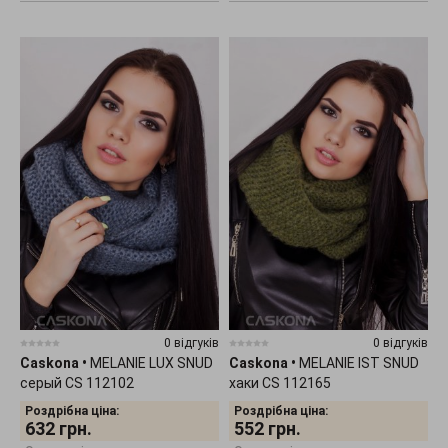
0 відгуків
0 відгуків
Caskona
•
MELANIE LUX SNUD
Caskona
•
MELANIE IST SNUD
серый CS 112102
хаки CS 112165
Роздрібна ціна:
Роздрібна ціна:
632
грн.
552
грн.