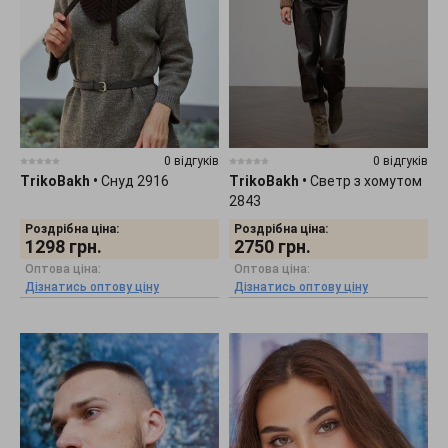
0 відгуків
0 відгуків
TrikoBakh
•
Снуд 2916
TrikoBakh
•
Светр з хомутом
2843
Роздрібна ціна:
Роздрібна ціна:
1298
грн.
2750
грн.
Оптова ціна:
Оптова ціна:
Дізнатись оптову ціну
Дізнатись оптову ціну