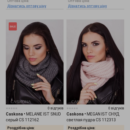
Оптова ціна:
Оптова ціна:
Дізнатись оптову ціну
Дізнатись оптову ціну
0 відгуків
0 відгуків
Caskona
•
MELANIE IST SNUD
Caskona
•
MEGAN IST СНУД
серый CS 112162
светлая пудра CS 112313
Роздрібна ціна:
Роздрібна ціна: