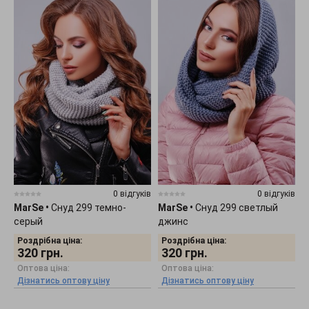
0 відгуків
0 відгуків
MarSe
•
Снуд 299 темно-
MarSe
•
Снуд 299 светлый
серый
джинс
Роздрібна ціна:
Роздрібна ціна:
320
грн.
320
грн.
Оптова ціна:
Оптова ціна:
Дізнатись оптову ціну
Дізнатись оптову ціну