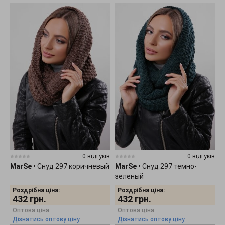
0 відгуків
0 відгуків
MarSe
•
Снуд 297 коричневый
MarSe
•
Снуд 297 темно-
зеленый
Роздрібна ціна:
Роздрібна ціна:
432
грн.
432
грн.
Оптова ціна:
Оптова ціна:
Дізнатись оптову ціну
Дізнатись оптову ціну