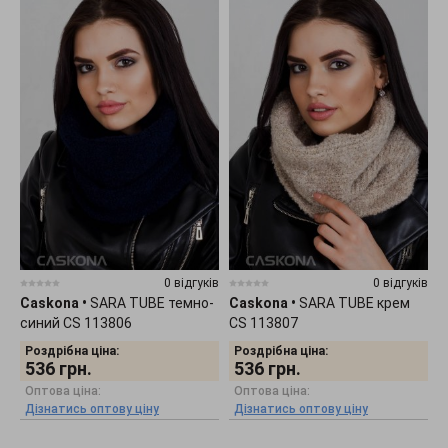
0 відгуків
0 відгуків
Caskona
•
SARA TUBE темно-
Caskona
•
SARA TUBE крем
синий CS 113806
CS 113807
Роздрібна ціна:
Роздрібна ціна:
536
грн.
536
грн.
Оптова ціна:
Оптова ціна:
Дізнатись оптову ціну
Дізнатись оптову ціну