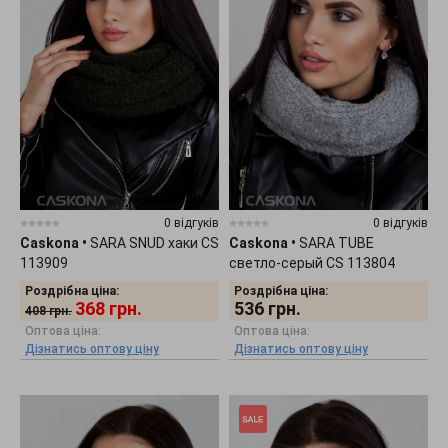
0 відгуків
0 відгуків
Caskona
•
SARA SNUD хаки CS
Caskona
•
SARA TUBE
113909
светло-серый CS 113804
Роздрібна ціна:
Роздрібна ціна:
368
грн.
536
грн.
408
грн.
Оптова ціна:
Оптова ціна:
Дізнатись оптову ціну
Дізнатись оптову ціну