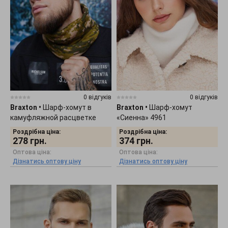
0 відгуків
0 відгуків
Braxton
•
Шарф-хомут в
Braxton
•
Шарф-хомут
камуфляжной расцветке
«Сиенна» 4961
"Пиксель" 7213
Роздрібна ціна:
Роздрібна ціна:
278
грн.
374
грн.
Оптова ціна:
Оптова ціна:
Дізнатись оптову ціну
Дізнатись оптову ціну