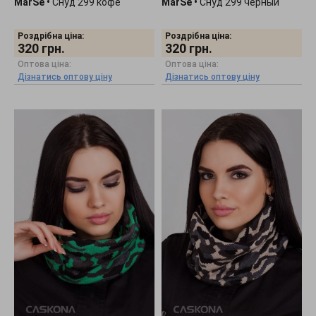
MarSe
•
Снуд 299 кофе
MarSe
•
Снуд 299 черный
Роздрібна ціна:
Роздрібна ціна:
320
грн.
320
грн.
Оптова ціна:
Оптова ціна:
Дізнатись оптову ціну
Дізнатись оптову ціну