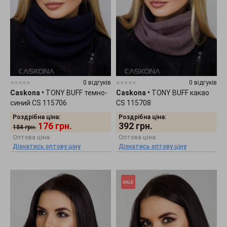
0 відгуків
0 відгуків
Caskona
•
TONY BUFF темно-
Caskona
•
TONY BUFF какао
синий CS 115706
CS 115708
Роздрібна ціна:
Роздрібна ціна:
176
грн.
392
грн.
184
грн.
Оптова ціна:
Оптова ціна:
Дізнатись оптову ціну
Дізнатись оптову ціну