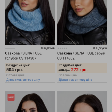
0 відгуків
0 відгуків
Caskona
•
SIENA TUBE
Caskona
•
SIENA TUBE серый
голубой CS 114307
CS 114302
Роздрібна ціна:
Роздрібна ціна:
504
грн.
272
грн.
288
грн.
Оптова ціна:
Оптова ціна:
Дізнатись оптову ціну
Дізнатись оптову ціну