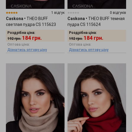
1 відгук
0 відгуків
Caskona
•
THEO BUFF
Caskona
•
THEO BUFF темная
светлая пудра CS 115623
пудра CS 115624
Роздрібна ціна:
Роздрібна ціна:
184
грн.
184
грн.
192
грн.
192
грн.
Оптова ціна:
Оптова ціна:
Дізнатись оптову ціну
Дізнатись оптову ціну