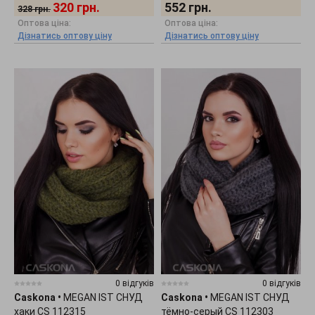
320
грн.
552
грн.
328
грн.
Оптова ціна:
Оптова ціна:
Дізнатись оптову ціну
Дізнатись оптову ціну
0 відгуків
0 відгуків
Caskona
•
MEGAN IST СНУД
Caskona
•
MEGAN IST СНУД
хаки CS 112315
тёмно-серый CS 112303