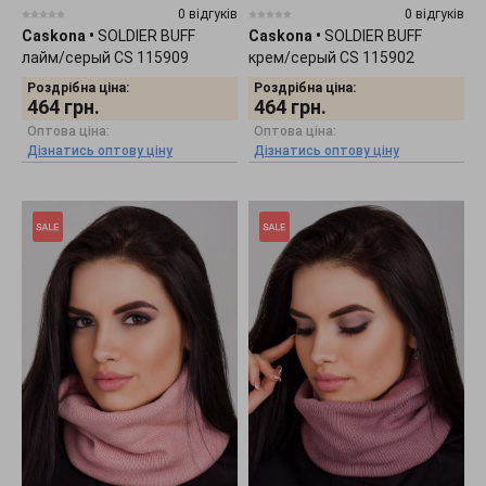
0 відгуків
0 відгуків
Caskona
•
SOLDIER BUFF
Caskona
•
SOLDIER BUFF
лайм/серый CS 115909
крем/серый CS 115902
Роздрібна ціна:
Роздрібна ціна:
464
грн.
464
грн.
Оптова ціна:
Оптова ціна:
Дізнатись оптову ціну
Дізнатись оптову ціну