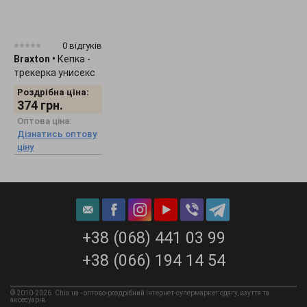
0 відгуків
Braxton
•
Кепка -
трекерка унисекс
"Smile" 1536
Роздрібна ціна:
374
грн.
Оптова ціна:
Дізнатись оптову
ціну
+38 (068) 441 03 99
+38 (066) 194 14 54
© 2010-2026. Chia.ua - оптово-роздрібний інтернет-супермаркет одягу, взуття та
аксесуарів