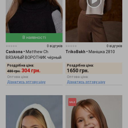
В наявності
0 відгуків
0 відгуків
Caskona
•
Matthew Ch
TrikoBakh
•
Манішка 2810
ВЯЗАНЫЙ ВОРОТНИК чёрный
CS 131701
Роздрібна ціна:
Роздрібна ціна:
304
грн.
1650
грн.
480
грн.
Оптова ціна:
Оптова ціна:
Дізнатись оптову ціну
Дізнатись оптову ціну