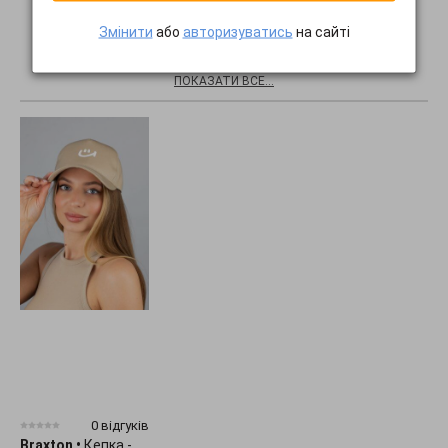
Змінити
або
авторизуватись
на сайті
Хіти продажів
ПОКАЗАТИ ВСЕ...
0 відгуків
Braxton
•
Кепка -