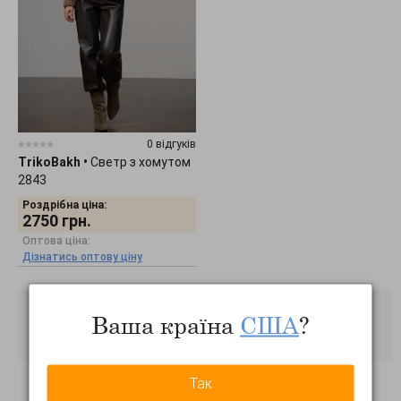
0 відгуків
TrikoBakh
•
Светр з хомутом
2843
Роздрібна ціна:
2750
грн.
Оптова ціна:
Дізнатись оптову ціну
Ваша країна
США
?
Так