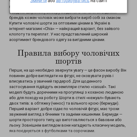
Змінити
або
авторизуватись
на сайті
Чоловічі шорти — необхідна деталь літнього гардеробу, що
підходить для відвідування ділових та неформальних заходів.
Завдяки широкому вибору моделей в каталогах відомих
брендів кожен чоловік може вибрати виріб собі за смаком.
Купити чоловічі шорти за оптовими цінами в Україні в
інтернет-магазині «Chia» — найкращий варіант, без зайвого
клопоту та переплат. У нас представлений широкий
асортимент брендового одягу за вигідними цінами.
Правила вибору чоловічих
шортів
Перше, на що необхідно звернути увагу — це фасон виробу. Він
повинен добре виглядати на фігурі, не сковувати рухів і
вписуватись у звичний гардероб. Для щоденного
застосування підійдуть екземпляри стилю «casual». Такі
моделі будуть доречними на прогулянці з коханою людиною
або для походу на роботу. Шорти в стилі «кежуал» бувають
двох типів: в обтяжку (чинос) та вільного крою (бермуди).
Перший варіант добре сідає по чоловічій фігурі, має трохи
звужений вигляд з бічними та задніми кишенями. Бермуди —
шорти просторого типу, що виготовляються з бавовни або
льону. Зовнішнім виглядом вони нагадують класичну модель,
яка поєднується з футболками та сорочками.