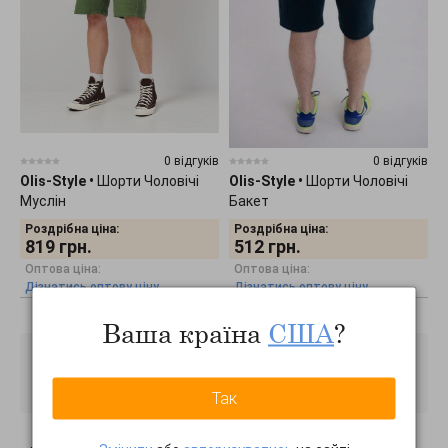
0 відгуків
0 відгуків
Olis-Style
•
Шорти Чоловічі
Olis-Style
•
Шорти Чоловічі
Муслін
Бакет
Роздрібна ціна:
Роздрібна ціна:
819
грн.
512
грн.
Оптова ціна:
Оптова ціна:
Дізнатись оптову ціну
Дізнатись оптову ціну
Ваша країна
США
?
Так