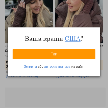
Ваша країна
США
?
0 відгуків
0 відгуків
Caskona
•
Luxe Митенки
Caskona
•
Luxe Митенки
Так
коричневый-2 SG 48701-3
коричневый SG 48739
Роздрібна ціна:
Роздрібна ціна:
392
грн.
416
грн.
Змінити
або
авторизуватись
на сайті
Оптова ціна:
Оптова ціна:
Дізнатись оптову ціну
Дізнатись оптову ціну