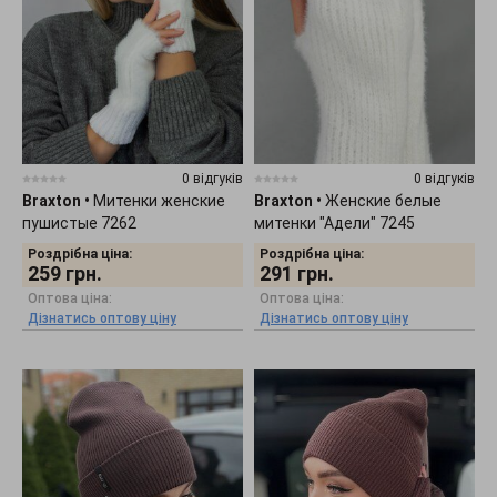
0 відгуків
0 відгуків
Braxton
•
Митенки женские
Braxton
•
Женские белые
пушистые 7262
митенки "Адели" 7245
Роздрібна ціна:
Роздрібна ціна:
259
грн.
291
грн.
Оптова ціна:
Оптова ціна:
Дізнатись оптову ціну
Дізнатись оптову ціну