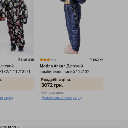
0 відгуків
1 відгук
етский
Modna Anka
•
Детский
7132/1 117132/1
комбинезон синий 117132
:
Роздрібна ціна:
3072
грн.
Оптова ціна:
ву ціну
Дізнатись оптову ціну
нові вгорі