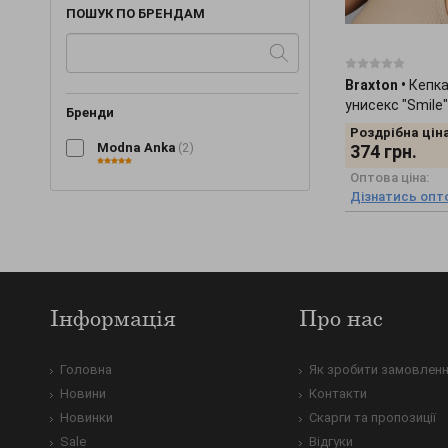
ПОШУК ПО БРЕНДАМ
Braxton
•
Кепка
унисекс "Smile
Бренди
Роздрібна ціна
Modna Anka
(2)
374
грн.
Оптова ціна:
Дізнатись опто
Інформація
Про нас
Головна
Як зробити замовлен
Новини
Контакти
Новинки
Скарги та пропозиції
Sale
Відгуки