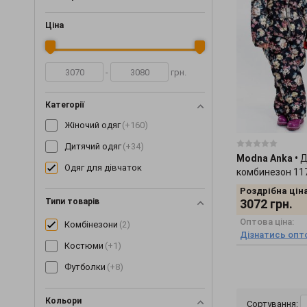
Ціна
-
грн.
Категорії
Жіночий одяг
(+160)
Дитячий одяг
(+34)
Modna Anka
•
Д
Одяг для дівчаток
комбинезон 11
Роздрібна ціна
Типи товарів
3072
грн.
Оптова ціна:
Комбінезони
(2)
Дізнатись опто
Костюми
(+1)
Футболки
(+8)
Кольори
Сортування: