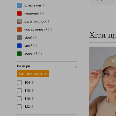
блакитний
(1)
червоний
(1)
мультиколор
(1)
помаранчевий
(1)
Хіти п
сірий
(1)
синій
(1)
зелений
(1)
Розміри
Одяг для дівчаток
104
(1)
110
(1)
116
(1)
122
(2)