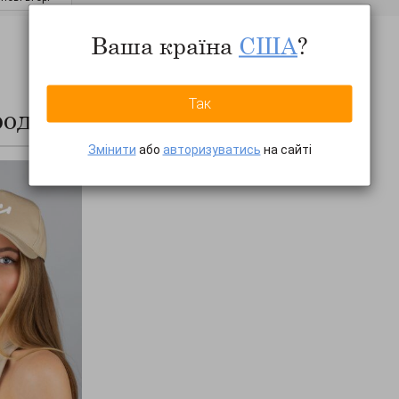
Ваша країна
США
?
Так
родажів
ПОКАЗАТИ ВСЕ...
Змінити
або
авторизуватись
на сайті