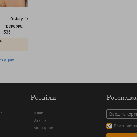
0 відгуків
 - трекерка
" 1536
:
ву ціну
Розділи
Розсилка
ня
Одяг
Взуття
Даю згоду на
Аксесуари