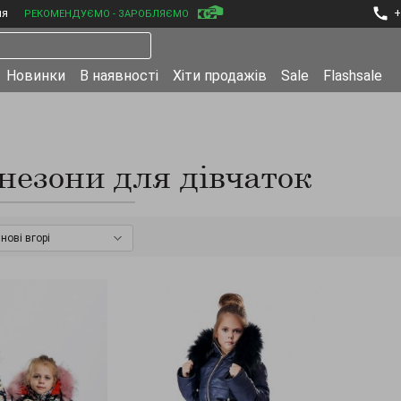
ня
+
РЕКОМЕНДУЄМО - ЗАРОБЛЯЄМО
Новинки
В наявності
Хіти продажів
Sale
Flashsale
незони для дівчаток
нові вгорі