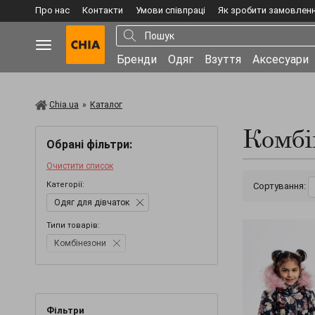
Про нас
Контакти
Умови співпраці
Як зробити замовлен
Бренди
Одяг
Взуття
Аксесуари
Chia.ua
»
Каталог
Комбі
Обрані фільтри:
Очистити список
Категорії:
Сортування:
Одяг для дівчаток
Типи товарів:
Комбінезони
Фільтри