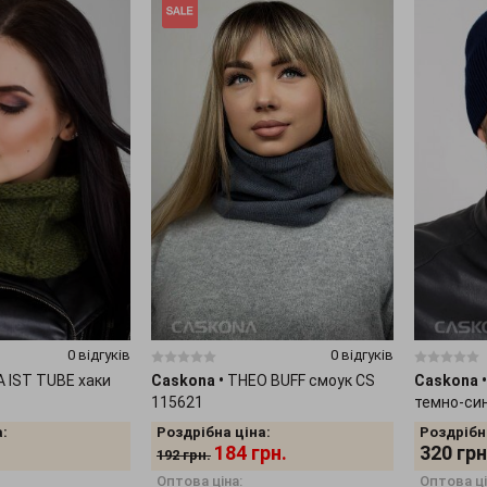
0 відгуків
0 відгуків
A IST TUBE хаки
Caskona
•
THEO BUFF смоук CS
Caskona
•
115621
темно-си
:
Роздрібна ціна:
Роздрібн
184
грн.
320
грн
192
грн.
Оптова ціна:
Оптова ці