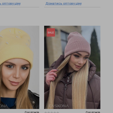
 оптову ціну
Дізнатись оптову ціну
0 відгуків
0 відгуків