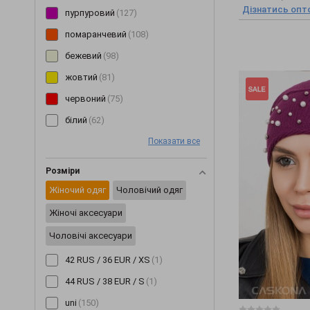
Дізнатись опто
пурпуровий
(127)
помаранчевий
(108)
бежевий
(98)
жовтий
(81)
червоний
(75)
білий
(62)
Показати все
зелений
(59)
блакитний
(56)
Розміри
рожевий
(51)
Жіночий одяг
Чоловічий одяг
бірюзовий
(2)
Жіночі аксесуари
салатовий
(1)
Чоловічі аксесуари
42 RUS / 36 EUR / XS
(1)
44 RUS / 38 EUR / S
(1)
uni
(150)