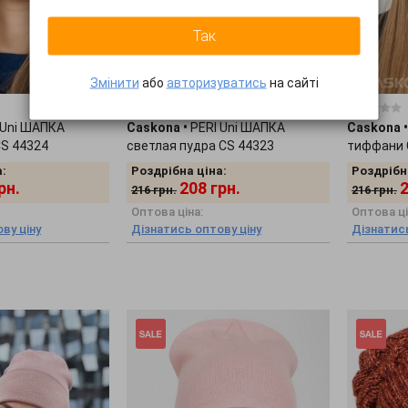
Так
Змінити
або
авторизуватись
на сайті
0 відгуків
0 відгуків
 Uni ШАПКА
Caskona
•
PERI Uni ШАПКА
Caskona
•
CS 44324
светлая пудра CS 44323
тиффани 
:
Роздрібна ціна:
Роздрібн
рн.
208
грн.
216
грн.
216
грн.
Оптова ціна:
Оптова ці
ву ціну
Дізнатись оптову ціну
Дізнатись