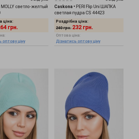
MOLLY светло-желтый
Caskona
•
PERI Flip Uni ШАПКА
0
светлая пудра CS 44423
а ціна:
Роздрібна ціна:
264
грн.
232
грн.
240
грн.
на:
Оптова ціна:
 оптову ціну
Дізнатись оптову ціну