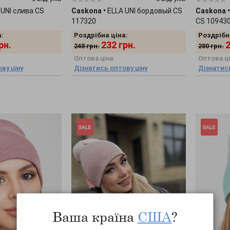
 UNI слива CS
Caskona
•
ELLA UNI бордовый CS
Caskona
•
117320
CS 10943
:
Роздрібна ціна:
Роздрібн
рн.
232
грн.
248
грн.
280
грн.
Оптова ціна:
Оптова ці
ву ціну
Дізнатись оптову ціну
Дізнатись
Ваша країна
США
?