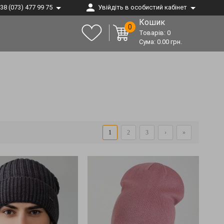
38 (073) 477 99 75
Увійдіть в особистий кабінет
Кошик
0
Товарів:
0
Сума:
0.00
грн.
1
2
3
›
»