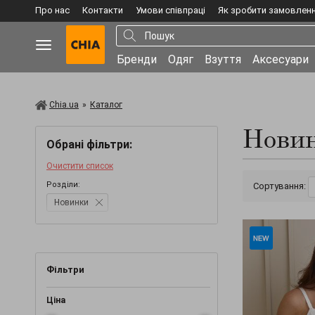
Про нас
Контакти
Умови співпраці
Як зробити замовлен
Бренди
Одяг
Взуття
Аксесуари
Chia.ua
»
Каталог
Нови
Обрані фільтри:
Очистити список
Розділи:
Сортування:
Новинки
Фільтри
Ціна