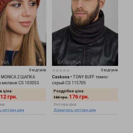
0 відгуків
0 відгуків
MONICA 2 ШАПКА
Caskona
•
TONY BUFF темно-
а меланж CS 103053
серый CS 115705
а ціна:
Роздрібна ціна:
312
грн.
176
грн.
184
грн.
на:
Оптова ціна:
 оптову ціну
Дізнатись оптову ціну