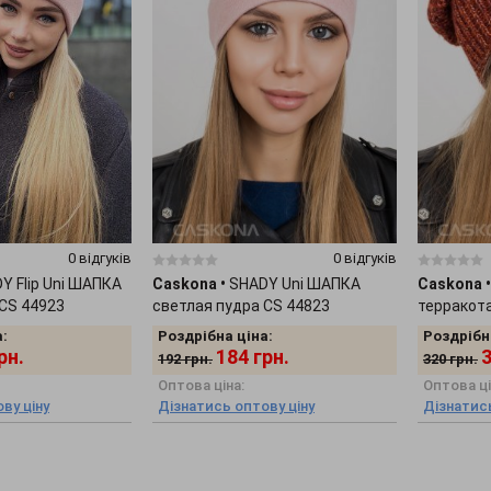
0 відгуків
0 відгуків
Y Flip Uni ШАПКА
Caskona
•
SHADY Uni ШАПКА
Caskona
•
 CS 44923
светлая пудра CS 44823
терракот
:
Роздрібна ціна:
Роздрібн
рн.
184
грн.
192
грн.
320
грн.
Оптова ціна:
Оптова ці
ву ціну
Дізнатись оптову ціну
Дізнатись