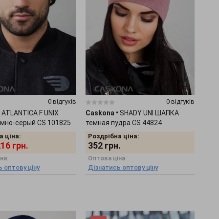
0 відгуків
0 відгуків
ATLANTICA F UNIX
Caskona
•
SHADY UNI ШАПКА
мно-серый CS 101825
темная пудра CS 44824
а ціна:
Роздрібна ціна:
216
грн.
352
грн.
на:
Оптова ціна:
 оптову ціну
Дізнатись оптову ціну