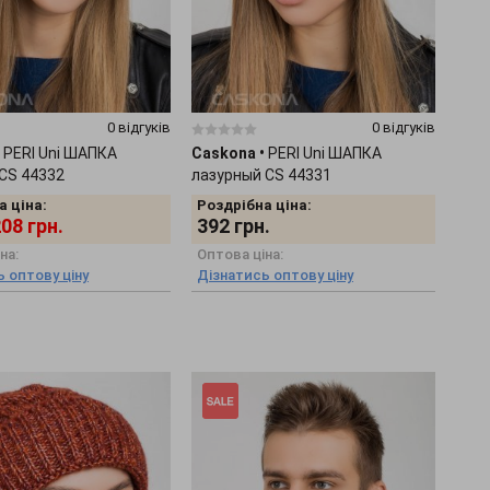
0 відгуків
0 відгуків
PERI Uni ШАПКА
Caskona
•
PERI Uni ШАПКА
CS 44332
лазурный CS 44331
а ціна:
Роздрібна ціна:
208
грн.
392
грн.
на:
Оптова ціна:
 оптову ціну
Дізнатись оптову ціну