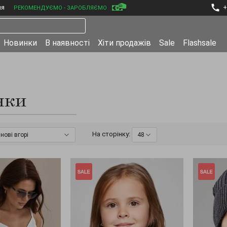
ня
+
РЕКОМЕНДУЄМО - ЗАРОБЛЯЄМО
Новинки
В наявності
Хіти продажів
Sale
Flashsale
нки
На сторінку:
нові вгорі
48