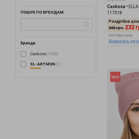
Caskona
•
ELLA
ПОШУК ПО БРЕНДАМ
117318
Роздрібна ціна
232
г
248
грн.
Оптова ціна:
Дізнатись опто
Бренди
Caskona
(1309)
SL-ARTMON
(1)