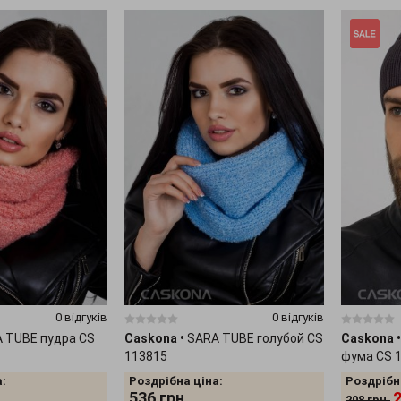
0 відгуків
0 відгуків
 TUBE пудра CS
Caskona
•
SARA TUBE голубой CS
Caskona
•
113815
фума CS 
:
Роздрібна ціна:
Роздрібн
536
грн.
208
грн.