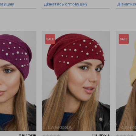
ву ціну
Дізнатись оптову ціну
Дізнатись
0 відгуків
0 відгуків