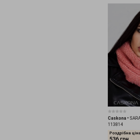
Caskona
•
SARA
113814
Роздрібна ціна
536
грн.