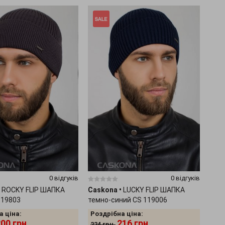
0 відгуків
0 відгуків
ROCKY FLIP ШАПКА
Caskona
•
LUCKY FLIP ШАПКА
119803
темно-синий CS 119006
а ціна:
Роздрібна ціна:
200
грн.
216
грн.
224
грн.