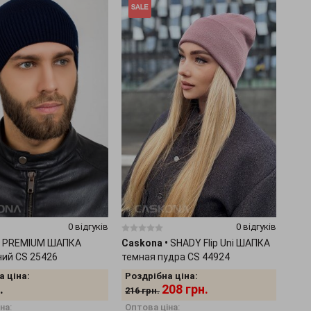
0 відгуків
0 відгуків
PREMIUM ШАПКА
Caskona
•
SHADY Flip Uni ШАПКА
ний CS 25426
темная пудра CS 44924
а ціна:
Роздрібна ціна:
.
208
грн.
216
грн.
на:
Оптова ціна: