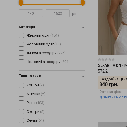
-
грн.
Категорії
Жіночий одяг
(151)
Чоловічий одяг
(13)
Жіночі аксесуари
(726)
Чоловічі аксесуари
(204)
SL-ARTMON
•
М
572.2
Типи товарів
Роздрібна ціна
840
грн.
Коміри
(2)
Оптова ціна:
Мітенки
(2)
Дізнатись опто
Різне
(183)
Светри
(5)
Снуди
(64)