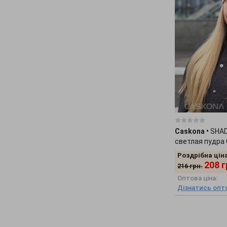
Caskona
•
SHAD
светлая пудра
Роздрібна ціна
208
г
216
грн.
Оптова ціна:
Дізнатись опто