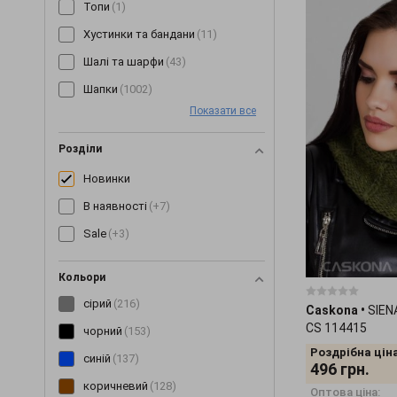
Топи
(1)
Хустинки та бандани
(11)
Шалі та шарфи
(43)
Шапки
(1002)
Показати все
Розділи
Новинки
В наявності
(+7)
Sale
(+3)
Кольори
сірий
(216)
Caskona
•
SIEN
CS 114415
чорний
(153)
Роздрібна ціна
синій
(137)
496
грн.
коричневий
(128)
Оптова ціна: