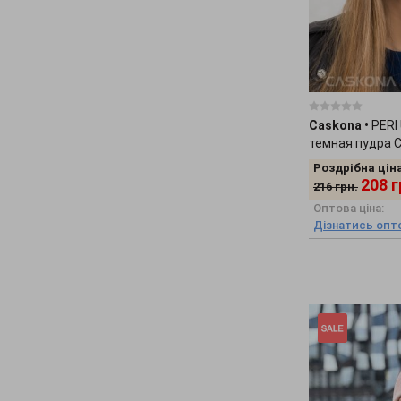
Caskona
•
PERI
темная пудра 
Роздрібна ціна
208
г
216
грн.
Оптова ціна:
Дізнатись опто