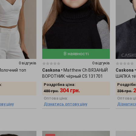
В наявності
0 відгуків
0 відгуків
олочний топ
Caskona
•
Matthew Ch ВЯЗАНЫЙ
Caskona
•
ВОРОТНИК чёрный CS 131701
ШАПКА тё
:
Роздрібна ціна:
Роздрібн
304
грн.
480
грн.
336
грн.
Оптова ціна:
Оптова ці
ву ціну
Дізнатись оптову ціну
Дізнатись