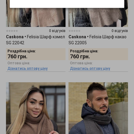
0 відгуків
0 відгуків
Caskona
•
Felisia Шарф кэмел
Caskona
•
Felisia Шарф какао
SG 22042
SG 22005
Роздрібна ціна:
Роздрібна ціна:
760
грн.
760
грн.
Оптова ціна:
Оптова ціна:
Дізнатись оптову ціну
Дізнатись оптову ціну