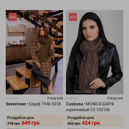
0 відгуків
0 відгуків
Seventeen
•
Шарф 1946.5018
Caskona
•
MONICA ШАРФ
коричневый CS 103106
Роздрібна ціна:
Роздрібна ціна:
649
грн.
424
грн.
778
грн.
432
грн.