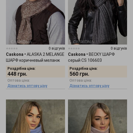
0 відгуків
0 відгуків
Caskona
•
ALASKA 2 MELANGE
Caskona
•
BECKY ШАРФ
ШАРФ коричневый меланж
серый CS 106603
CS 33104
Роздрібна ціна:
Роздрібна ціна:
448
грн.
560
грн.
Оптова ціна:
Оптова ціна:
Дізнатись оптову ціну
Дізнатись оптову ціну