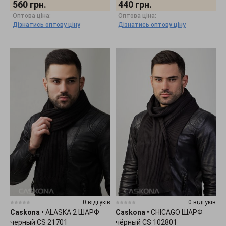
560
грн.
440
грн.
Оптова ціна:
Оптова ціна:
Дізнатись оптову ціну
Дізнатись оптову ціну
0 відгуків
0 відгуків
Caskona
•
ALASKA 2 ШАРФ
Caskona
•
CHICAGO ШАРФ
черный CS 21701
чёрный CS 102801