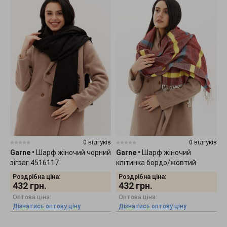
0 відгуків
0 відгуків
Garne
•
Шарф жіночий чорний
Garne
•
Шарф жіночий
зігзаг 4516117
клітинка бордо/жовтий
4516104
Роздрібна ціна:
Роздрібна ціна:
432
грн.
432
грн.
Оптова ціна:
Оптова ціна:
Дізнатись оптову ціну
Дізнатись оптову ціну