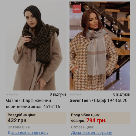
0 відгуків
0 відгуків
Garne
•
Шарф жіночий
Seventeen
•
Шарф 1944.5020
коричневий зігзаг 4516116
Роздрібна ціна:
Роздрібна ціна:
432
грн.
794
грн.
993
грн.
Оптова ціна:
Оптова ціна:
Дізнатись оптову ціну
Дізнатись оптову ціну