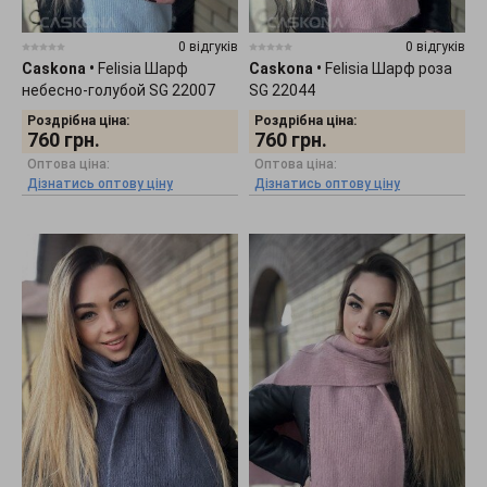
0 відгуків
0 відгуків
Caskona
•
Felisia Шарф
Caskona
•
Felisia Шарф роза
небесно-голубой SG 22007
SG 22044
Роздрібна ціна:
Роздрібна ціна:
760
грн.
760
грн.
Оптова ціна:
Оптова ціна:
Дізнатись оптову ціну
Дізнатись оптову ціну