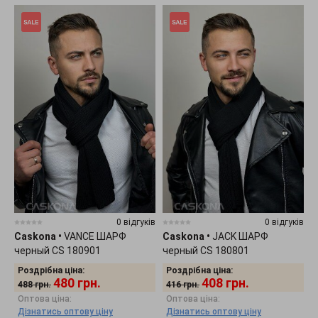
0 відгуків
0 відгуків
Caskona
•
VANCE ШАРФ
Caskona
•
JACK ШАРФ
черный CS 180901
черный CS 180801
Роздрібна ціна:
Роздрібна ціна:
480
грн.
408
грн.
488
грн.
416
грн.
Оптова ціна:
Оптова ціна:
Дізнатись оптову ціну
Дізнатись оптову ціну