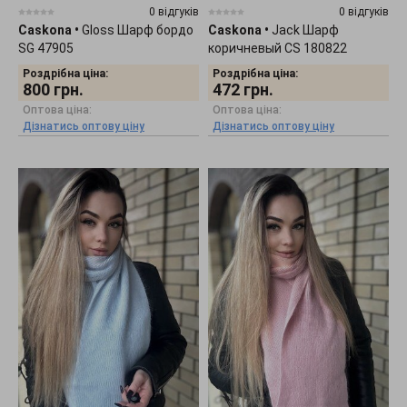
0 відгуків
0 відгуків
Caskona
•
Gloss Шарф бордо
Caskona
•
Jack Шарф
SG 47905
коричневый CS 180822
Роздрібна ціна:
Роздрібна ціна:
800
грн.
472
грн.
Оптова ціна:
Оптова ціна:
Дізнатись оптову ціну
Дізнатись оптову ціну