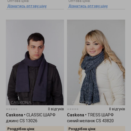
Оптова ціна:
Оптова ціна:
Дізнатись оптову ціну
Дізнатись оптову ціну
0 відгуків
0 відгуків
Caskona
•
CLASSIC ШАРФ
Caskona
•
TRESS ШАРФ
джинс CS 13026
синий меланж CS 43820
Роздрібна ціна:
Роздрібна ціна: