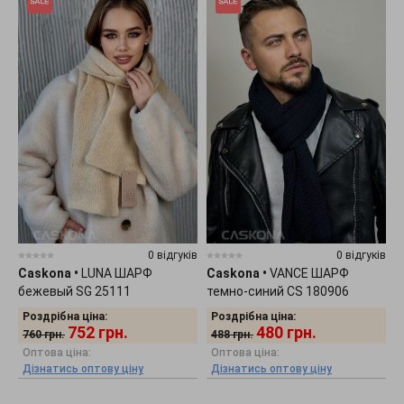
0 відгуків
0 відгуків
Caskona
•
LUNA ШАРФ
Caskona
•
VANCE ШАРФ
бежевый SG 25111
темно-синий CS 180906
Роздрібна ціна:
Роздрібна ціна:
752
грн.
480
грн.
760
грн.
488
грн.
Оптова ціна:
Оптова ціна:
Дізнатись оптову ціну
Дізнатись оптову ціну