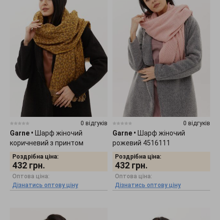
0 відгуків
0 відгуків
Garne
•
Шарф жіночий
Garne
•
Шарф жіночий
коричневий з принтом
рожевий 4516111
4516108
Роздрібна ціна:
Роздрібна ціна:
432
грн.
432
грн.
Оптова ціна:
Оптова ціна:
Дізнатись оптову ціну
Дізнатись оптову ціну