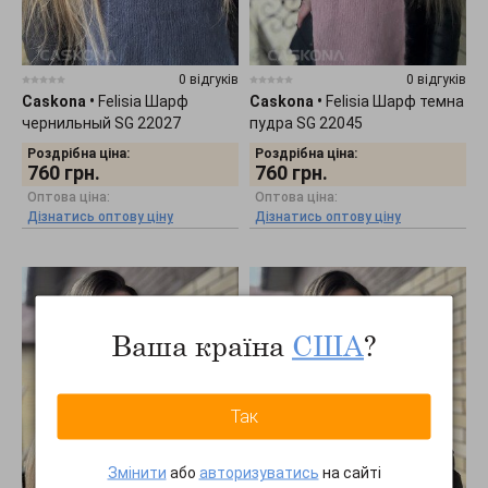
0 відгуків
0 відгуків
Caskona
•
Felisia Шарф
Caskona
•
Felisia Шарф темна
чернильный SG 22027
пудра SG 22045
Роздрібна ціна:
Роздрібна ціна:
760
грн.
760
грн.
Оптова ціна:
Оптова ціна:
Дізнатись оптову ціну
Дізнатись оптову ціну
Ваша країна
США
?
Так
Змінити
або
авторизуватись
на сайті