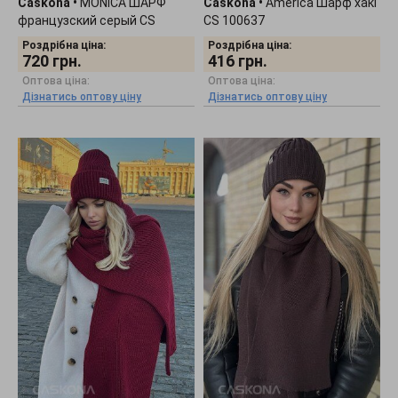
Caskona
•
MONICA ШАРФ
Caskona
•
America Шарф хакі
французский серый CS
CS 100637
103120
Роздрібна ціна:
Роздрібна ціна:
720
грн.
416
грн.
Оптова ціна:
Оптова ціна:
Дізнатись оптову ціну
Дізнатись оптову ціну