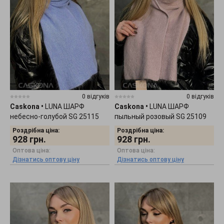
0 відгуків
0 відгуків
Caskona
•
LUNA ШАРФ
Caskona
•
LUNA ШАРФ
небесно-голубой SG 25115
пыльный розовый SG 25109
Роздрібна ціна:
Роздрібна ціна:
928
грн.
928
грн.
Оптова ціна:
Оптова ціна:
Дізнатись оптову ціну
Дізнатись оптову ціну