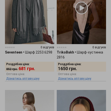
0 відгуків
0 відгуків
Seventeen
•
Шарф 2253.6298
TrikoBakh
•
Шарф-хустинка
2816
Роздрібна ціна:
Роздрібна ціна:
681
грн.
1650
грн.
852
грн.
Оптова ціна:
Оптова ціна:
Дізнатись оптову ціну
Дізнатись оптову ціну