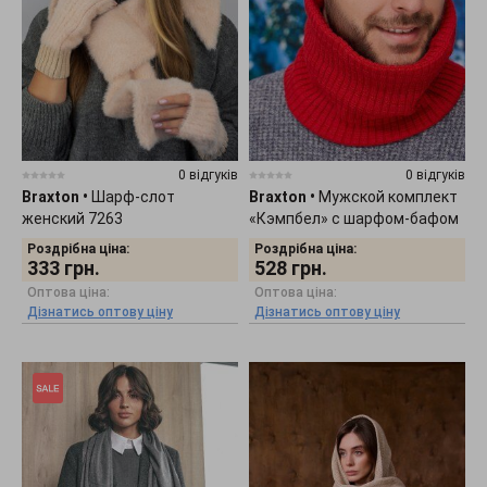
0 відгуків
0 відгуків
Braxton
•
Шарф-слот
Braxton
•
Мужской комплект
женский 7263
«Кэмпбел» с шарфом-бафом
5140
Роздрібна ціна:
Роздрібна ціна:
333
грн.
528
грн.
Оптова ціна:
Оптова ціна:
Дізнатись оптову ціну
Дізнатись оптову ціну