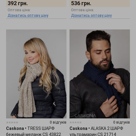
392
грн.
536
грн.
Оптова ціна:
Оптова ціна:
Дізнатись оптову ціну
Дізнатись оптову ціну
0 відгуків
0 відгуків
Caskona
•
TRESS ШАРФ
Caskona
•
ALASKA 2 ШАРФ
бежевый меланж CS 43822
ультрамарин CS 21714