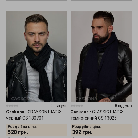
0 відгуків
0 відгуків
Caskona
•
GRAYSON ШАРФ
Caskona
•
CLASSIC ШАРФ
черный CS 180701
темно-синий CS 13025
Роздрібна ціна:
Роздрібна ціна:
520
грн.
392
грн.