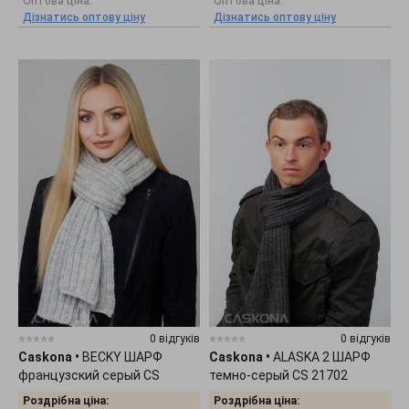
Оптова ціна:
Оптова ціна:
Дізнатись оптову ціну
Дізнатись оптову ціну
0 відгуків
0 відгуків
Caskona
•
BECKY ШАРФ
Caskona
•
ALASKA 2 ШАРФ
французский серый CS
темно-серый CS 21702
106618
Роздрібна ціна:
Роздрібна ціна: