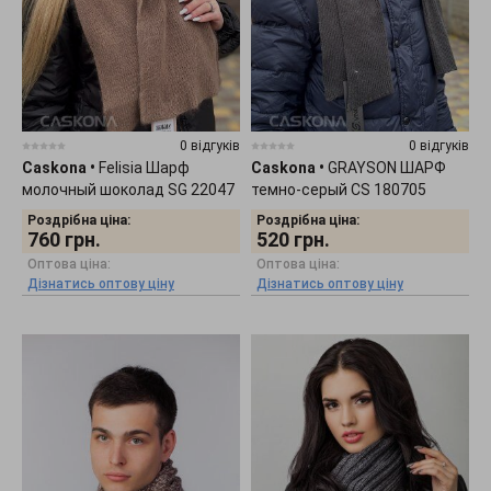
0 відгуків
0 відгуків
Caskona
•
Felisia Шарф
Caskona
•
GRAYSON ШАРФ
молочный шоколад SG 22047
темно-серый CS 180705
Роздрібна ціна:
Роздрібна ціна:
760
грн.
520
грн.
Оптова ціна:
Оптова ціна:
Дізнатись оптову ціну
Дізнатись оптову ціну