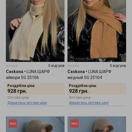
0 відгуків
0 відгуків
Caskona
•
LUNA ШАРФ
Caskona
•
LUNA ШАРФ
айвори SG 25106
медный SG 25104
Роздрібна ціна:
Роздрібна ціна:
928
грн.
928
грн.
Оптова ціна:
Оптова ціна:
Дізнатись оптову ціну
Дізнатись оптову ціну