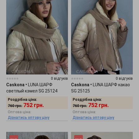
0 відгуків
0 відгуків
Caskona
•
LUNA ШАРФ
Caskona
•
LUNA ШАРФ какао
светлый кэмел SG 25124
SG 25125
Роздрібна ціна:
Роздрібна ціна:
752
грн.
752
грн.
760
грн.
760
грн.
Оптова ціна:
Оптова ціна:
Дізнатись оптову ціну
Дізнатись оптову ціну