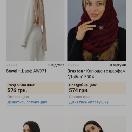
0 відгуків
0 відгуків
Sewel
•
Шарф AW971
Braxton
•
Капюшон с шарфом
"Дайна" 5304
Роздрібна ціна:
Роздрібна ціна:
576
грн.
574
грн.
Оптова ціна:
Оптова ціна:
Дізнатись оптову ціну
Дізнатись оптову ціну