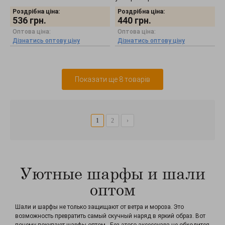
Роздрібна ціна:
Роздрібна ціна:
536
грн.
440
грн.
Оптова ціна:
Оптова ціна:
Дізнатись оптову ціну
Дізнатись оптову ціну
Показати ще 8 товарів
1
2
›
Уютные шарфы и шали
оптом
Шали и шарфы не только защищают от ветра и мороза. Это
возможность превратить самый скучный наряд в яркий образ. Вот