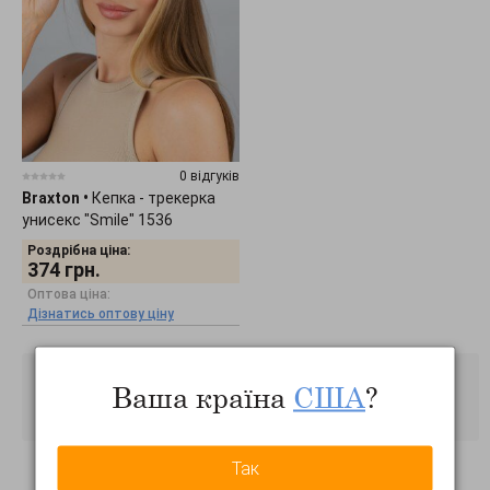
0 відгуків
Braxton
•
Кепка - трекерка
унисекс "Smile" 1536
Роздрібна ціна:
374
грн.
Оптова ціна:
Дізнатись оптову ціну
Ваша країна
США
?
Так