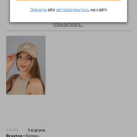
Змінити
або
авторизуватись
на сайті
Хіти продажів
ПОКАЗАТИ ВСЕ...
0 відгуків
Braxton
•
Кепка -