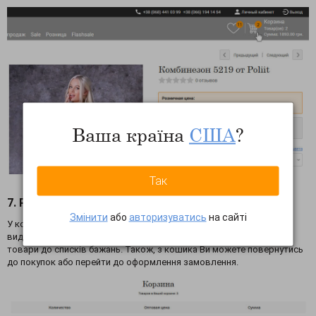
Ваша країна
США
?
Так
7. Робота з кошиком
Змінити
або
авторизуватись
на сайті
У кошику Ви можете змінювати кількість вибраних товарів,
видаляти товари з кошика, переміщувати чи копіювати вибрані
товари до списків бажань. Також, з кошика Ви можете повернутись
до покупок або перейти до оформлення замовлення.