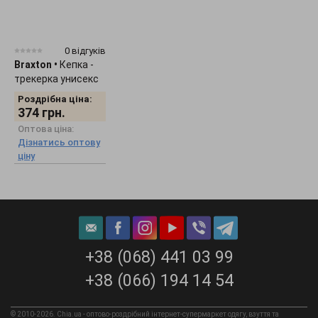
0 відгуків
Braxton
•
Кепка -
трекерка унисекс
"Smile" 1536
Роздрібна ціна:
374
грн.
Оптова ціна:
Дізнатись оптову
ціну
+38 (068) 441 03 99
+38 (066) 194 14 54
© 2010-2026. Chia.ua - оптово-роздрібний інтернет-супермаркет одягу, взуття та