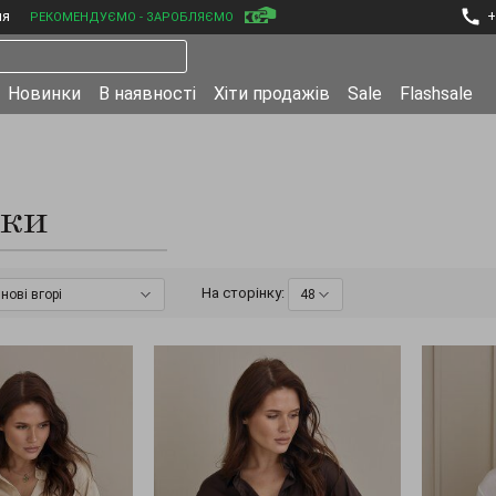
ня
+
РЕКОМЕНДУЄМО - ЗАРОБЛЯЄМО
Новинки
В наявності
Хіти продажів
Sale
Flashsale
чки
На сторінку:
нові вгорі
48