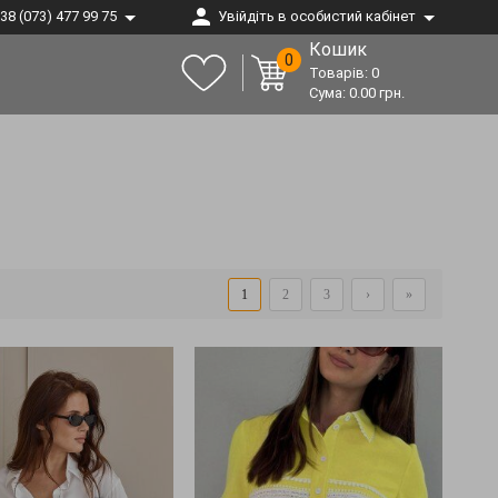
38 (073) 477 99 75
Увійдіть в особистий кабінет
Кошик
0
Товарів:
0
Сума:
0.00
грн.
1
2
3
›
»