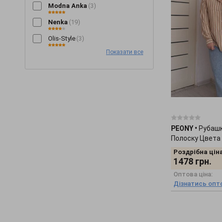
Modna Anka
(3)
Шорти
(+196)
Nenka
(19)
Штани
(+705)
Шуби
(+14)
Olis-Style
(3)
Показати все
OUTLET
(2)
PEONY
(5)
Seventeen
(109)
SL-ARTMON
(20)
Tales
(19)
PEONY
•
Рубашк
TrikoBakh
(3)
Полоску Цвета
Роздрібна ціна
Zuhvala
(1)
1478
грн.
Оптова ціна:
Дізнатись опто