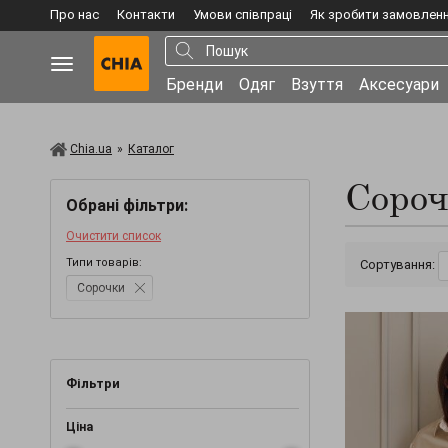
Про нас
Контакти
Умови співпраці
Як зробити замовлен
Бренди
Одяг
Взуття
Аксесуари
Chia.ua
»
Каталог
Соро
Обрані фільтри:
Очистити список
Типи товарів:
Сортування:
Сорочки
Фільтри
Ціна