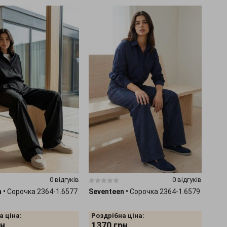
0 відгуків
0 відгуків
n
•
Сорочка 2364-1.6577
Seventeen
•
Сорочка 2364-1.6579
а ціна:
Роздрібна ціна:
н.
1370
грн.