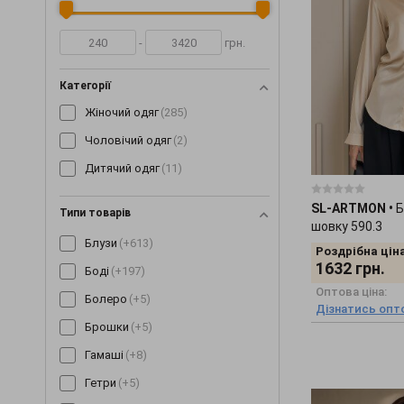
-
грн.
Категорії
Жіночий одяг
(285)
Чоловічий одяг
(2)
Дитячий одяг
(11)
SL-ARTMON
•
Б
Типи товарів
шовку 590.3
Блузи
(+613)
Роздрібна ціна
1632
грн.
Боді
(+197)
Оптова ціна:
Болеро
(+5)
Дізнатись опто
Брошки
(+5)
Гамаші
(+8)
Гетри
(+5)