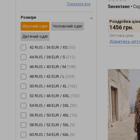
Парки
(+19)
Показати все
сірий
(11)
Seventeen
•
Со
Плащи
(+6)
зелений
(11)
Розміри
Роздрібна ціна
Пледи
(+29)
помаранчевий
(8)
Жіночий одяг
Чоловічий одяг
1456
грн.
Ползунки
(+46)
жовтий
(6)
Оптова ціна:
Дитячий одяг
Дізнатись опто
Постільна білизна
(+2)
бірюзовий
(2)
42 RUS / 36 EUR / XS
(55)
Пояси та ремені
(+20)
44 RUS / 38 EUR / S
(212)
Піджаки
(+233)
46 RUS / 40 EUR / M
(198)
Піжами
(+62)
48 RUS / 42 EUR / L
(204)
Пінетки
(+8)
50 RUS / 44 EUR / XL
(182)
Рукавички
(+2)
52 RUS / 46 EUR / XXL
(102)
Різне
(+2422)
54 RUS / 48 EUR / 3XL
(92)
Сарафани
(+202)
56 RUS / 50 EUR / 4XL
(16)
Светри
(+229)
58 RUS / 52 EUR / 5XL
(9)
Світшоти
(+171)
60 RUS / 54 EUR / 6XL
(6)
Сережки
(+3)