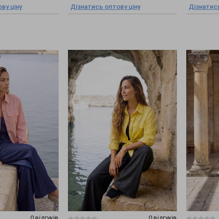
ву ціну
Дізнатись оптову ціну
Дізнатись
0 відгуків
0 відгуків