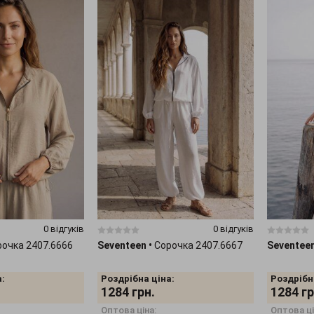
0 відгуків
0 відгуків
рочка 2407.6666
Seventeen
•
Сорочка 2407.6667
Seventee
:
Роздрібна ціна:
Роздрібн
1284
грн.
1284
гр
Оптова ціна:
Оптова ці