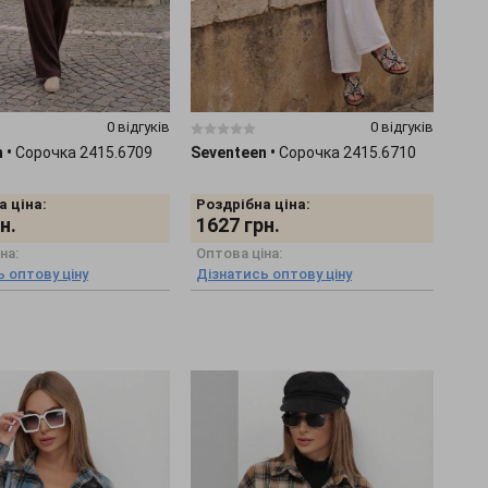
0 відгуків
0 відгуків
n
•
Сорочка 2415.6709
Seventeen
•
Сорочка 2415.6710
а ціна:
Роздрібна ціна:
н.
1627
грн.
на:
Оптова ціна:
 оптову ціну
Дізнатись оптову ціну