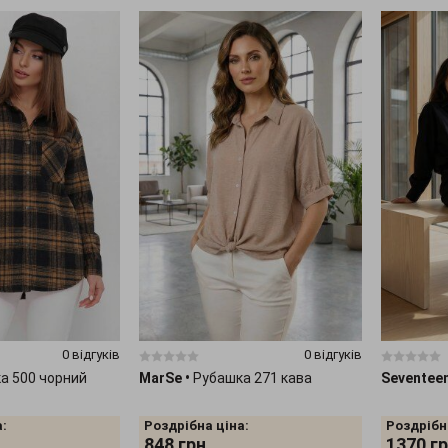
0 відгуків
0 відгуків
а 500 чорний
MarSe
•
Рубашка 271 кава
Seventee
:
Роздрібна ціна:
Роздрібн
848
грн.
1370
гр