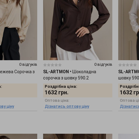
0 відгуків
0 відгуків
ежева Сорочка з
SL-ARTMON
•
Шоколадна
SL-ARTM
сорочка з шовку 590.2
шовку 590
:
Роздрібна ціна:
Роздрібн
1632
грн.
1632
гр
Оптова ціна:
Оптова ці
ву ціну
Дізнатись оптову ціну
Дізнатись