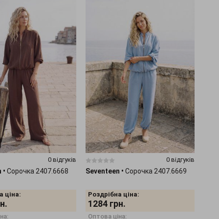
0 відгуків
0 відгуків
n
•
Сорочка 2407.6668
Seventeen
•
Сорочка 2407.6669
а ціна:
Роздрібна ціна:
н.
1284
грн.
на:
Оптова ціна: