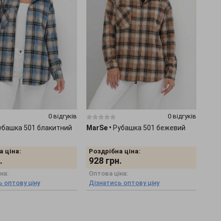
0 відгуків
0 відгуків
убашка 501 блакитний
MarSe
•
Рубашка 501 бежевий
а ціна:
Роздрібна ціна:
.
928
грн.
на:
Оптова ціна:
 оптову ціну
Дізнатись оптову ціну