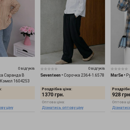
0 відгуків
0 відгуків
а Саранда В
Seventeen
•
Сорочка 2364-1.6578
MarSe
•
Р
 Кэмел 1604253
:
Роздрібна ціна:
Роздрібн
1370
грн.
928
грн
Оптова ціна:
Оптова ці
ву ціну
Дізнатись оптову ціну
Дізнатись