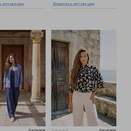
 оптову ціну
Дізнатись оптову ціну
0 відгуків
0 відгуків