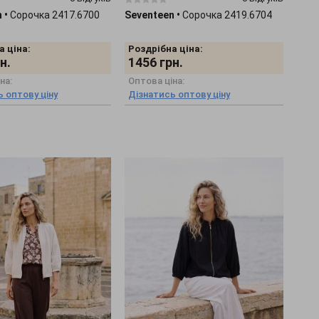
n
•
Сорочка 2417.6700
Seventeen
•
Сорочка 2419.6704
а ціна:
Роздрібна ціна:
н.
1456
грн.
на:
Оптова ціна:
 оптову ціну
Дізнатись оптову ціну