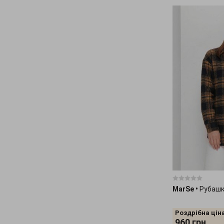
MarSe
•
Рубашк
Роздрібна ціна
960
грн.