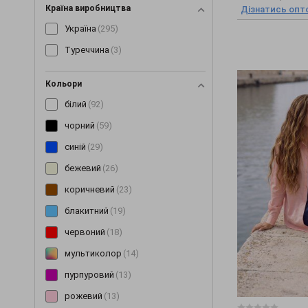
Країна виробництва
Дізнатись опто
Костюми
(+1489)
Україна
(295)
Кофти
(+138)
Туреччина
(3)
Кросівки
(+3)
Купальники
(+11)
Кольори
Куртки
(+298)
білий
(92)
Леггінси
(+189)
чорний
(59)
Майки
(+100)
синій
(29)
Маски
(+12)
бежевий
(26)
Мітенки
(+4)
коричневий
(23)
Накидки
(+15)
блакитний
(19)
Нижня білизна
(+60)
червоний
(18)
Нічні сорочки
(+192)
мультиколор
(14)
Окуляри
(+9)
пурпуровий
(13)
Пальто
(+198)
рожевий
(13)