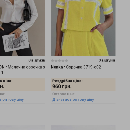
0 відгуків
0 відгуків
ON
•
Молочна сорочка з
Nenka
•
Сорочка 3719-c02
.1
а ціна:
Роздрібна ціна:
н.
960
грн.
на:
Оптова ціна:
 оптову ціну
Дізнатись оптову ціну