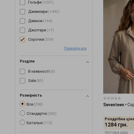
Гольфи
(+201)
Джемпери
(+492)
Джинси
(+64)
Джоггери
(+7)
Сорочки
(354)
Жилетки
(+153)
Показати все
Капелюхи
(+31)
Розділи
Капрі
(+89)
В наявності
(6)
Кардигани
(+255)
Sale
(83)
Кеди
(+3)
Кепки
(+190)
Розмірність
Все
Комбінезони
(298)
(+245)
Seventeen
•
Со
Стандартні
Комплекти
(283)
(+268)
Роздрібна ціна
Батальні
Коміри
(+6)
(115)
1284
грн.
Корсети
(+63)
Оптова ціна: