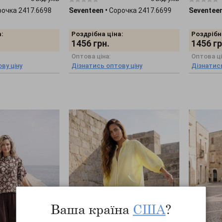
рочка 2417.6698
Seventeen
•
Сорочка 2417.6699
Seventee
:
Роздрібна ціна:
Роздрібн
1456
грн.
1456
гр
Оптова ціна:
Оптова ці
ву ціну
Дізнатись оптову ціну
Дізнатись
Ваша країна
США
?