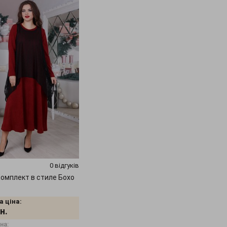
0 відгуків
омплект в стиле Бохо
а ціна:
н.
на: