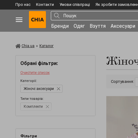
Про нас
Контакти
Умови співпраці
Як зробити замовлен
Бренди
Одяг
Взуття
Аксесуари
Chia.ua
»
Каталог
Жіноч
Обрані фільтри:
Очистити список
Категорії:
Сортування:
Жіночі аксесуари
Типи товарів:
Комплекти
Фільтри