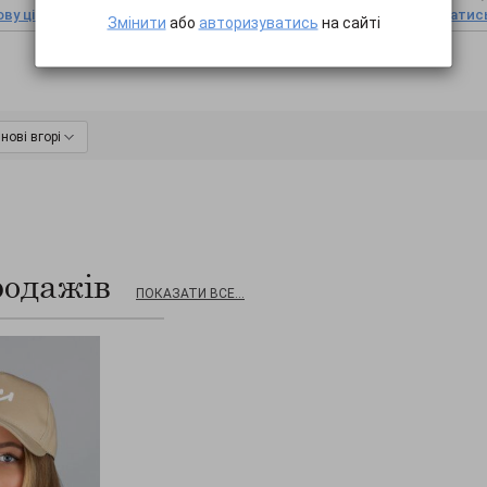
ву ціну
Дізнатись оптову ціну
Дізнатись
Змінити
або
авторизуватись
на сайті
нові вгорі
родажів
ПОКАЗАТИ ВСЕ...