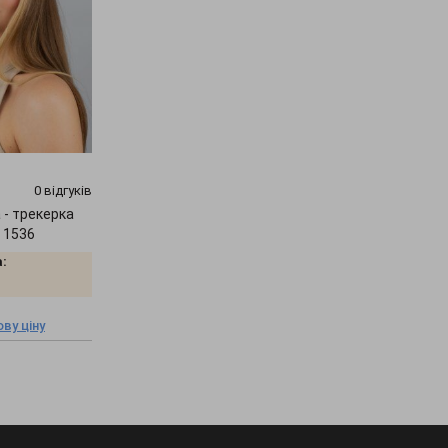
0 відгуків
 - трекерка
" 1536
:
ву ціну