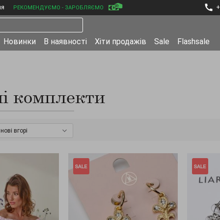
ня
+
РЕКОМЕНДУЄМО - ЗАРОБЛЯЄМО
Новинки
В наявності
Хіти продажів
Sale
Flashsale
і комплекти
нові вгорі