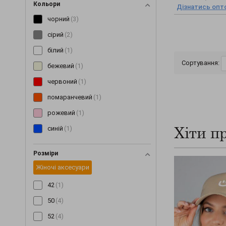
Кольори
Дізнатись опто
Халати
(+1)
чорний
(3)
Хустинки та бандани
(+14)
сірий
(2)
Шалі та шарфи
(+55)
білий
(1)
Шапки
(+907)
Сортування:
бежевий
(1)
червоний
(1)
помаранчевий
(1)
рожевий
(1)
Хіти п
синій
(1)
Розміри
Жіночі аксесуари
42
(1)
50
(4)
52
(4)