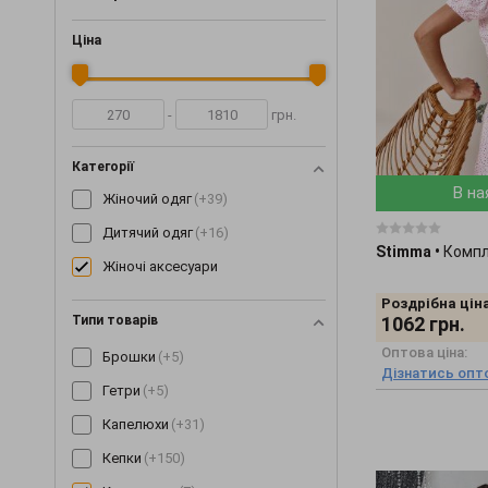
Ціна
-
грн.
Категорії
В на
Жіночий одяг
(+39)
Дитячий одяг
(+16)
Stimma
•
Компл
Жіночі аксесуари
Роздрібна ціна
Типи товарів
1062
грн.
Оптова ціна:
Брошки
(+5)
Дізнатись опто
Гетри
(+5)
Капелюхи
(+31)
Кепки
(+150)