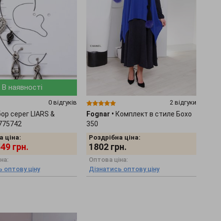
В наявності
0 відгуків
2 відгуки
ор серег LIARS &
Fognar
•
Комплект в стиле Бохо
775742
350
а ціна:
Роздрібна ціна:
549
грн.
1802
грн.
на:
Оптова ціна:
 оптову ціну
Дізнатись оптову ціну