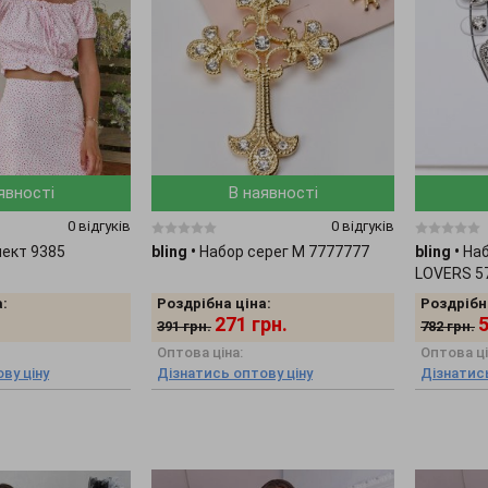
явності
В наявності
0 відгуків
0 відгуків
ект 9385
bling
•
Набор серег M 7777777
bling
•
Наб
LOVERS 5
:
Роздрібна ціна:
Роздрібн
271
грн.
391
грн.
782
грн.
Оптова ціна:
Оптова ці
ву ціну
Дізнатись оптову ціну
Дізнатись