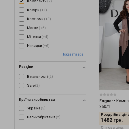
Комплекти
(7)
Коміри
(+1)
Костюми
(+3)
Маски
(+6)
Мітенки
(+4)
Накидки
(+6)
Показати все
Окуляри
(+9)
Пледи
(+7)
Розділи
Постільна білизна
(+1)
В наявності
(2)
Пояси та ремені
(+16)
Sale
(2)
Піжами
(+1)
Різне
(+37)
Країна виробництва
Fognar
•
Компл
350/1
Україна
(5)
Сережки
(+3)
Роздрібна ціна
Великобританія
(2)
Снуди
(+78)
1482
грн.
Сумки
(+2)
Оптова ціна: