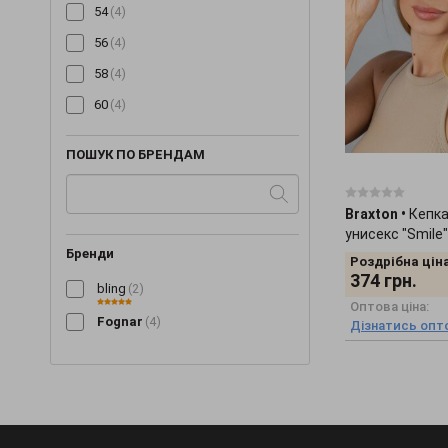
54
(4)
56
(4)
58
(4)
60
(4)
ПОШУК ПО БРЕНДАМ
Braxton
•
Кепка
унисекс "Smile
Бренди
Роздрібна ціна
374
грн.
bling
(2)
Оптова ціна:
Fognar
(4)
Дізнатись опто