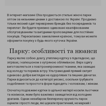
В інтернет-магазині Chia продаються стильні жіночі парки
оптом за низькими цінами з доставкою по Україні. Продаємо
тільки якісний одяг перевірених брендів без посередників та
переплат. Ви будете приємно здивовані кваліфікованим
обслуговуванням та вигідними пропозиціями для постійних
покупців. Пересилаємо замовлення країною, тому ви можете
оформити покупку з будь-якого куточка України.
Парку: особливості та нюанси
Парку являє собою довгу, утеплену куртку з підкладкою, що
зігріває, і капюшоном з хутряною облямівкою. Верх одягу
виготовляється з повітронепроникної тканини, яка захищає
від холоду та поривів вітру. Ультрамодний прямий силует
однаково добре виглядає на худорлявих та пишних дівчатах.
Парки відноситься до категорії унісекс, оскільки грубувате
оздоблення та простота форм підходять і чоловікам, і жінкам.
Спочатку подовжені куртки із щільної матерії носили льотчики
та ескімоси, яким було важливо захищатися від холодних
ураганів. Однак незабаром безперечну зручність парок
оцінили і прості люди, які шукали практичний, не маркий і