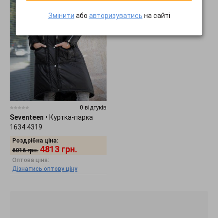
Змінити
або
авторизуватись
на сайті
0 відгуків
Seventeen
•
Куртка-парка
1634.4319
Роздрібна ціна:
4813
грн.
6016
грн.
Оптова ціна:
Дізнатись оптову ціну