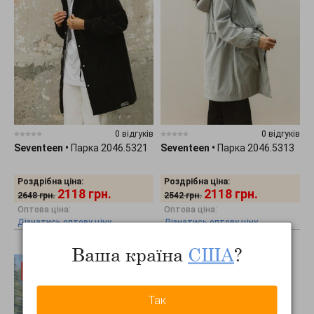
0 відгуків
0 відгуків
Seventeen
•
Парка 2046.5321
Seventeen
•
Парка 2046.5313
Роздрібна ціна:
Роздрібна ціна:
2118
грн.
2118
грн.
2648
грн.
2542
грн.
Оптова ціна:
Оптова ціна:
Дізнатись оптову ціну
Дізнатись оптову ціну
Ваша країна
США
?
Так