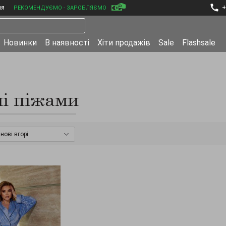
ня
+
РЕКОМЕНДУЄМО - ЗАРОБЛЯЄМО
Новинки
В наявності
Хіти продажів
Sale
Flashsale
і піжами
нові вгорі