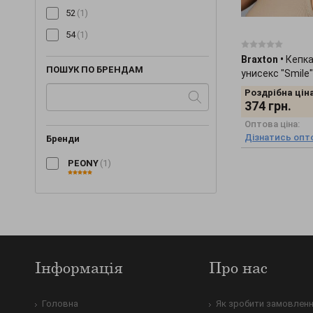
52
(1)
Халати
(+1)
54
(1)
Хустинки та бандани
(+14)
Шалі та шарфи
(+55)
Braxton
•
Кепка
ПОШУК ПО БРЕНДАМ
унисекс "Smile
Шапки
(+907)
Роздрібна ціна
374
грн.
Оптова ціна:
Дізнатись опто
Бренди
PEONY
(1)
Інформація
Про нас
Головна
Як зробити замовлен