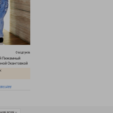
0 відгуків
ой Пижамный
рной Окантовкой
:
ву ціну
нові вгорі