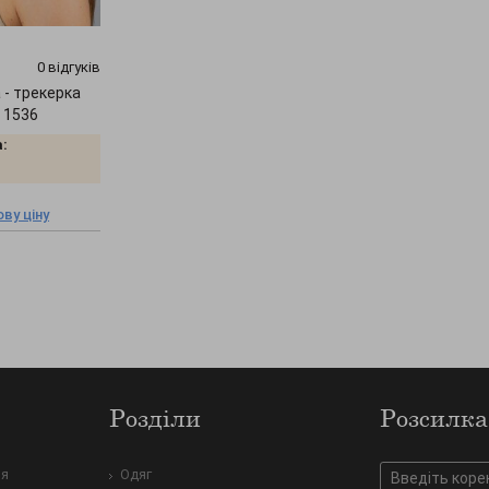
0 відгуків
 - трекерка
" 1536
:
ву ціну
Розділи
Розсилка
ня
Одяг