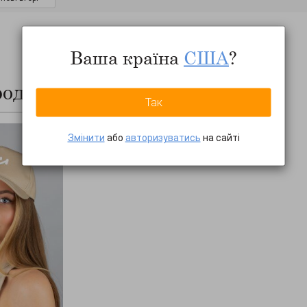
Ваша країна
США
?
родажів
ПОКАЗАТИ ВСЕ...
Так
Змінити
або
авторизуватись
на сайті