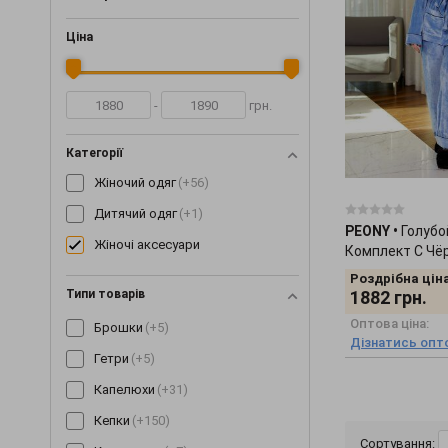
Ціна
-
грн.
Категорії
Жіночий одяг
(+56)
Дитячий одяг
(+1)
PEONY
•
Голуб
Жіночі аксесуари
Комплект С Чё
2612237
Роздрібна ціна
Типи товарів
1882
грн.
Оптова ціна:
Брошки
(+5)
Дізнатись опто
Гетри
(+5)
Капелюхи
(+31)
Кепки
(+150)
Сортування: