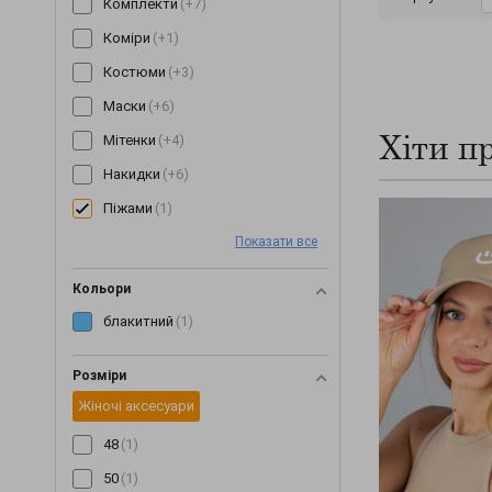
Комплекти
(+7)
Коміри
(+1)
Костюми
(+3)
Маски
(+6)
Хіти п
Мітенки
(+4)
Накидки
(+6)
Піжами
(1)
Окуляри
(+9)
Показати все
Пледи
(+7)
Кольори
Постільна білизна
(+1)
блакитний
(1)
Пояси та ремені
(+16)
Розміри
Різне
(+37)
Жіночі аксесуари
Сережки
(+3)
48
(1)
Снуди
(+78)
50
(1)
Сумки
(+2)