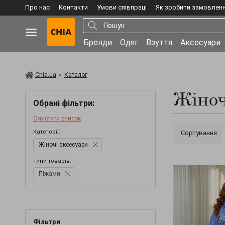
Про нас
Контакти
Умови співпраці
Як зробити замовлен
Бренди
Одяг
Взуття
Аксесуари
Chia.ua
»
Каталог
Жіноч
Обрані фільтри:
Очистити список
Категорії:
Сортування:
Жіночі аксесуари
Типи товарів:
Піжами
Фільтри