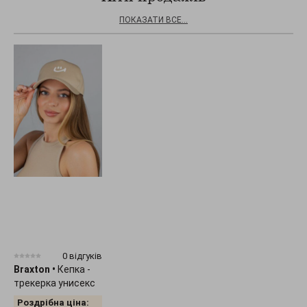
низькому ходу.
ПОКАЗАТИ ВСЕ...
Бойфренди. Улюблені мільйонами дам за оригінальний
зовнішній вигляд та комфортабельність, бойфренди
зовні схожі на чоловічі джинси, але пошиті з
урахуванням особливостей жіночої фігури. Чудовий
варіант на кожен день.
Сліми (slim fit). Джинси облягаючого крою, які
наголошують на перевагах фігури. Прекрасно
поєднуються з діловими блузами, строгими піджаками
та сорочками, але так само добре виглядають з
регланами та світшотами.
Скінні. У перекладі з англійської «шкіра», що якнайкраще
характеризує модель. Щільно облягають ноги,
наголошуючи кожен сантиметр тіла. Не підійдуть
пишним дамам, які прагнуть приховати зайві кілограми.
Джеггінси. Є комбінацією джинсів і легінсів. Відмітні
ознаки — висока посадка, облягаючий крій, тонка
тканина. Гарний варіант для теплої пори року.
0 відгуків
Джоггери, вони ж "бананки». Вільні джинси на гумці, що
Braxton
•
Кепка -
нагадують кроєм спортивні штани. Чудово
трекерка унисекс
поєднуються з неформальним стилем, підходять для
"Smile" 1536
вилазок на природу або прогулянок із друзями у
Роздрібна ціна: