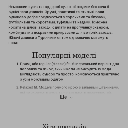
Неможливо уявити гардероб сучасної людини без хоча б
однієї пари джинсів. Зручні, практичні та стильні, вони
однаково добре поєднуються з сорочками та блузами,
футболками та корсетами, туфлями та кедами. Їх можна
носити на ділові заходи, одягати на прогулянку сквером,
комбінувати з яскравими прикрасами для вечірніх заходів.
Жіночі джинси з Туреччини оптом однозначно матимуть
попит.
Популярні моделі
Прямі, або regular (classic) fit. Універсальний варіант для
чоловіків та жінок, який ніколи не виходить із моди.
Виглядають суворо та просто, комбінуються практично
з усім можливим одягом.
Relaxed fit. Моделі прямого крою з вільними штанинами,
які не сковують рухів та не завдають незручностей.
Ще
Найчастіше зустрічаються у повсякденному та
спортивному стилі.
Дуже вільні або Loose (Baggy) fit. Ідеально вписуються
в образ сміливої, зухвалої дівчини завдяки
мішкуватому крою та безперечній зручності.
Хіти продажів
Поєднуються з просторими футболками та взуттям на