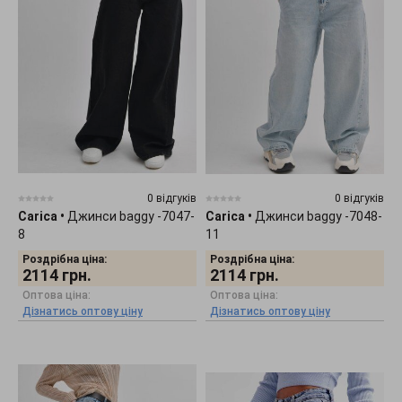
0 відгуків
0 відгуків
Carica
•
Джинси baggy -7047-
Carica
•
Джинси baggy -7048-
8
11
Роздрібна ціна:
Роздрібна ціна:
2114
грн.
2114
грн.
Оптова ціна:
Оптова ціна:
Дізнатись оптову ціну
Дізнатись оптову ціну