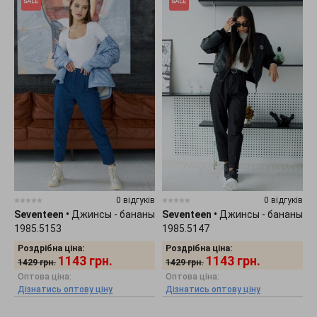
0 відгуків
0 відгуків
Seventeen
•
Джинсы - бананы
Seventeen
•
Джинсы - бананы
1985.5153
1985.5147
Роздрібна ціна:
Роздрібна ціна:
1143
грн.
1143
грн.
1429
грн.
1429
грн.
Оптова ціна:
Оптова ціна:
Дізнатись оптову ціну
Дізнатись оптову ціну