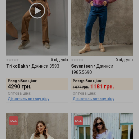
0 відгуків
0 відгуків
TrikoBakh
•
Джинси 3593
Seventeen
•
Джинси
1985.5690
Роздрібна ціна:
Роздрібна ціна:
4290
грн.
1181
грн.
1477
грн.
Оптова ціна:
Оптова ціна:
Дізнатись оптову ціну
Дізнатись оптову ціну