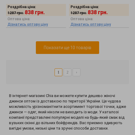
Роздрібна ціна:
Роздрібна ціна:
838
грн.
838
грн.
1287
грн.
1287
грн.
Оптова ціна:
Оптова ціна:
Дізнатись оптову ціну
Дізнатись оптову ціну
Показати ще 10 товарів
1
2
›
В інтернет-магазині Chia ви можете купити дешево жіночі
джинси оптом із доставкою по території України. Це чудова
можливість урізноманітнити асортимент торгової точки, адже
джинси — одяг, який ніколи не виходить із моди. У каталозі
компанії представлені популярні моделі на будь-який смак від
вузьких скінні до вільних бойфрендів. Вас приємно здивують
вигідні умови, низькі ціни та зручні способи доставки.