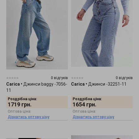
0 відгуків
0 відгуків
Carica
•
Джинси baggy -7056-
Carica
•
Джинси -32251-11
11
Роздрібна ціна:
Роздрібна ціна:
1719
грн.
1654
грн.
Оптова ціна:
Оптова ціна:
Дізнатись оптову ціну
Дізнатись оптову ціну