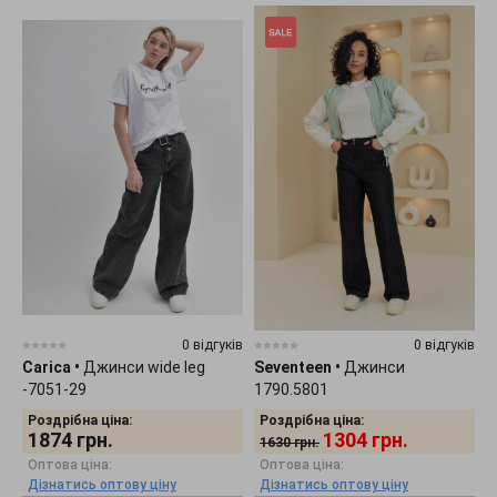
0 відгуків
0 відгуків
Carica
•
Джинси wide leg
Seventeen
•
Джинси
-7051-29
1790.5801
Роздрібна ціна:
Роздрібна ціна:
1874
грн.
1304
грн.
1630
грн.
Оптова ціна:
Оптова ціна:
Дізнатись оптову ціну
Дізнатись оптову ціну