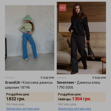
0 відгуків
0 відгуків
GrandUA
•
Классика джинсы
Seventeen
•
Джинсы клеш
широкие 18196
1790.5006
Роздрібна ціна:
Роздрібна ціна:
1832
грн.
1304
грн.
1630
грн.
Оптова ціна:
Оптова ціна:
Дізнатись оптову ціну
Дізнатись оптову ціну