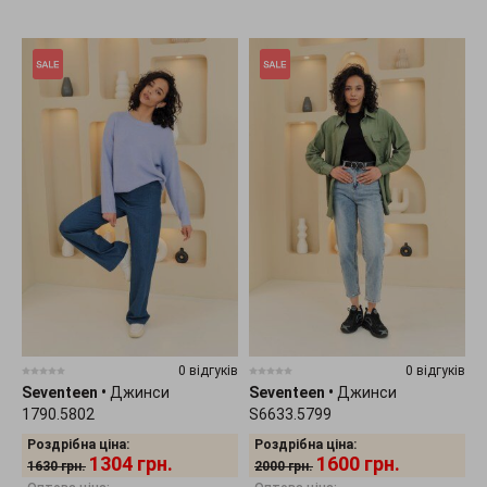
0 відгуків
0 відгуків
Seventeen
•
Джинси
Seventeen
•
Джинси
1790.5802
S6633.5799
Роздрібна ціна:
Роздрібна ціна:
1304
грн.
1600
грн.
1630
грн.
2000
грн.