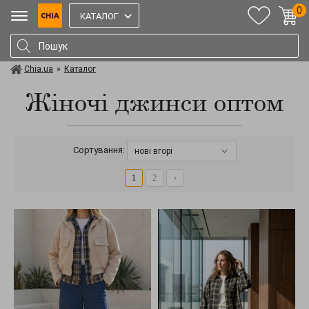
0
КАТАЛОГ
Chia.ua
»
Каталог
Жіночі джинси оптом
Сортування:
нові вгорі
1
2
›