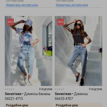
Оптова ціна:
Оптова ціна:
Дізнатись оптову ціну
Дізнатись оптову ціну
0 відгуків
0 відгуків
Seventeen
•
Джинсы бананы
Seventeen
•
Джинсы
S8221.4715
S6633.4707
Роздрібна ціна:
Роздрібна ціна: