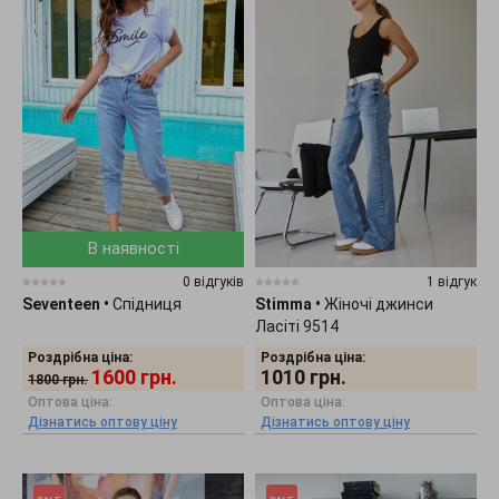
В наявності
0 відгуків
1 відгук
Seventeen
•
Спідниця
Stimma
•
Жіночі джинси
Ласіті 9514
Роздрібна ціна:
Роздрібна ціна:
1600
грн.
1010
грн.
1800
грн.
Оптова ціна:
Оптова ціна:
Дізнатись оптову ціну
Дізнатись оптову ціну