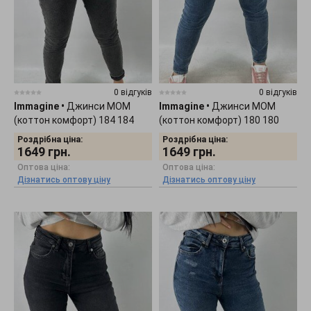
0 відгуків
0 відгуків
Immagine
•
Джинси МОМ
Immagine
•
Джинси МОМ
(коттон комфорт) 184 184
(коттон комфорт) 180 180
Роздрібна ціна:
Роздрібна ціна:
1649
грн.
1649
грн.
Оптова ціна:
Оптова ціна:
Дізнатись оптову ціну
Дізнатись оптову ціну