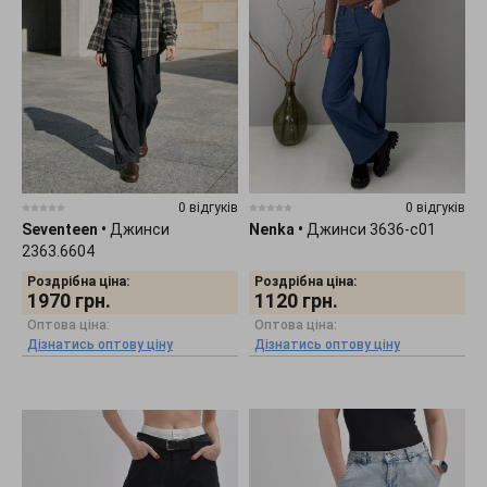
0 відгуків
0 відгуків
Seventeen
•
Джинси
Nenka
•
Джинси 3636-c01
2363.6604
Роздрібна ціна:
Роздрібна ціна:
1970
грн.
1120
грн.
Оптова ціна:
Оптова ціна:
Дізнатись оптову ціну
Дізнатись оптову ціну