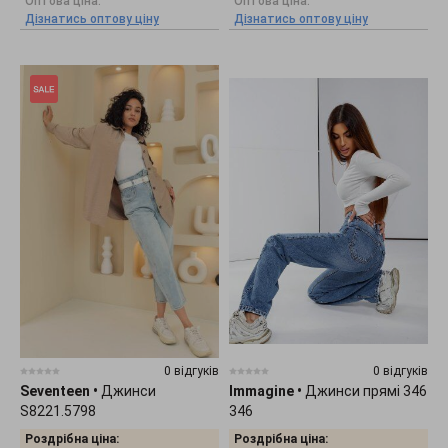
Оптова ціна:
Оптова ціна:
Дізнатись оптову ціну
Дізнатись оптову ціну
0 відгуків
0 відгуків
Seventeen
•
Джинси
Immagine
•
Джинси прямі 346
S8221.5798
346
Роздрібна ціна:
Роздрібна ціна: