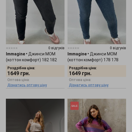
0 відгуків
0 відгуків
Immagine
•
Джинси МОМ
Immagine
•
Джинси МОМ
(коттон комфорт) 182 182
(коттон комфорт) 178 178
Роздрібна ціна:
Роздрібна ціна:
1649
грн.
1649
грн.
Оптова ціна:
Оптова ціна:
Дізнатись оптову ціну
Дізнатись оптову ціну