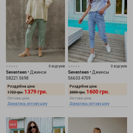
0 відгуків
0 відгуків
Seventeen
•
Джинси
Seventeen
•
Джинсы
S8221.5698
S6633.4709
Роздрібна ціна:
Роздрібна ціна:
1379
грн.
1600
грн.
1723
грн.
2000
грн.
Оптова ціна:
Оптова ціна:
Дізнатись оптову ціну
Дізнатись оптову ціну