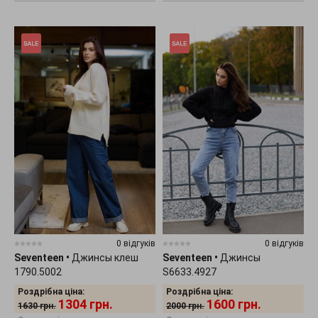
0 відгуків
0 відгуків
Seventeen
•
Джинсы клеш
Seventeen
•
Джинсы
1790.5002
S6633.4927
Роздрібна ціна:
Роздрібна ціна:
1304
грн.
1600
грн.
1630
грн.
2000
грн.