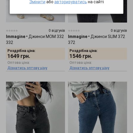
Змінити
або
авторизуватись
на сайті
0 відгуків
0 відгуків
Immagine
•
Джинси МОМ 332
Immagine
•
Джинси SLIM 372
332
372
Роздрібна ціна:
Роздрібна ціна:
1649
грн.
1546
грн.
Оптова ціна:
Оптова ціна:
Дізнатись оптову ціну
Дізнатись оптову ціну