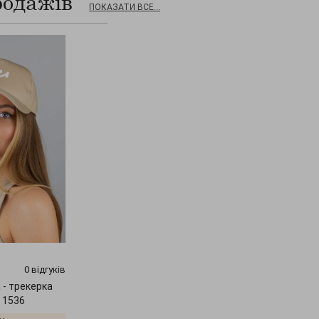
родажів
ПОКАЗАТИ ВСЕ...
0 відгуків
 - трекерка
" 1536