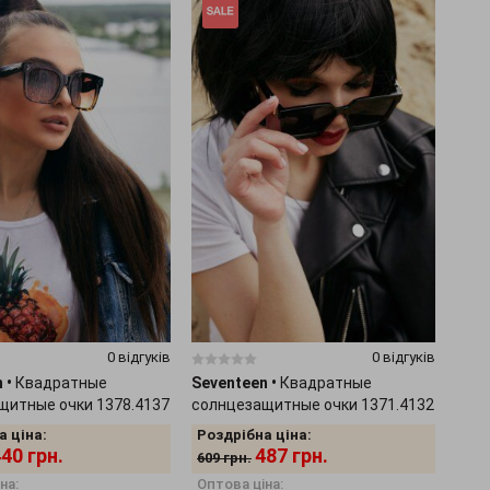
0 відгуків
0 відгуків
n
•
Квадратные
Seventeen
•
Квадратные
щитные очки 1378.4137
солнцезащитные очки 1371.4132
а ціна:
Роздрібна ціна:
440
грн.
487
грн.
609
грн.
на:
Оптова ціна: