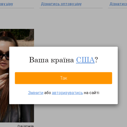
ву ціну
Дізнатись оптову ціну
Дізнатись
Ваша країна
США
?
Так
Змінити
або
авторизуватись
на сайті
0 відгуків