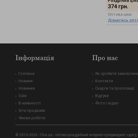
Роздрібна ціна
Шуби
(+14)
374
грн.
Оптова ціна:
Дізнатись опто
Інформація
Про нас
Головна
Як зробити замовлен
Новини
Контакти
Новинки
Скарги та пропозиції
Sale
Відгуки
В наявності
Фото і відео
Хіти продажів
Умови роботи
© 2010-2026. Chia.ua - оптово-роздрібний інтернет-супермаркет одягу, 