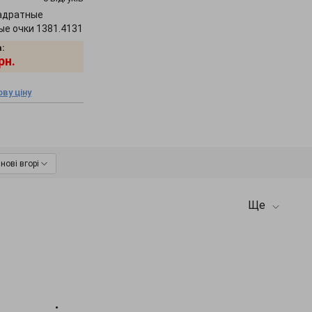
адратные
е очки 1381.4131
:
рн.
ву ціну
нові вгорі
Ще