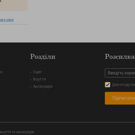
:
ву ціну
Розділи
Розсилка
ня
Одяг
Взуття
Даю згоду на
Аксесуари
взуття та аксесуарів