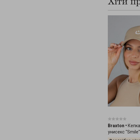
Хіти п
Сукні
(+3354)
Сумки
(+14)
Толстовки
(+48)
Топи
(+254)
Туніки
(+143)
Футболки
(+259)
Халати
(+20)
Худі
(+95)
Хустинки та бандани
(+16)
Чепчики
(+2)
Шалі та шарфи
(+59)
Шапки
(+1348)
Шорти
(+196)
Braxton
•
Кепка
унисекс "Smile
Штани
(+705)