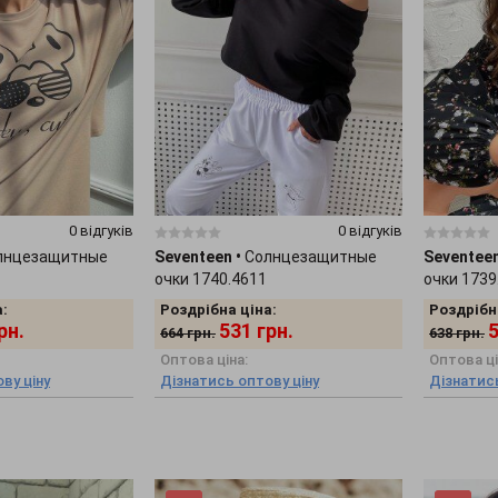
0 відгуків
0 відгуків
лнцезащитные
Seventeen
•
Солнцезащитные
Seventee
очки 1740.4611
очки 1739
:
Роздрібна ціна:
Роздрібн
рн.
531
грн.
664
грн.
638
грн.
Оптова ціна:
Оптова ці
ву ціну
Дізнатись оптову ціну
Дізнатись