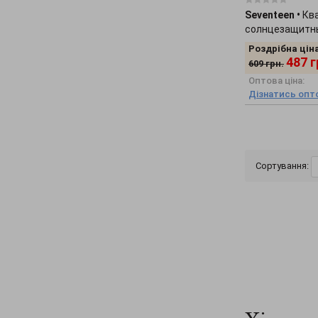
Ползунки
(+46)
Seventeen
•
Кв
солнцезащитны
Постільна білизна
(+2)
Роздрібна ціна
Пояси та ремені
(+20)
487
г
609
грн.
Піджаки
(+233)
Оптова ціна:
Дізнатись опто
Піжами
(+62)
Пінетки
(+8)
Рукавички
(+2)
Різне
(+2424)
Сортування:
Сарафани
(+202)
Светри
(+229)
Світшоти
(+171)
Сережки
(+3)
Снуди
(+126)
Сорочки
(+354)
Спідниці
(+522)