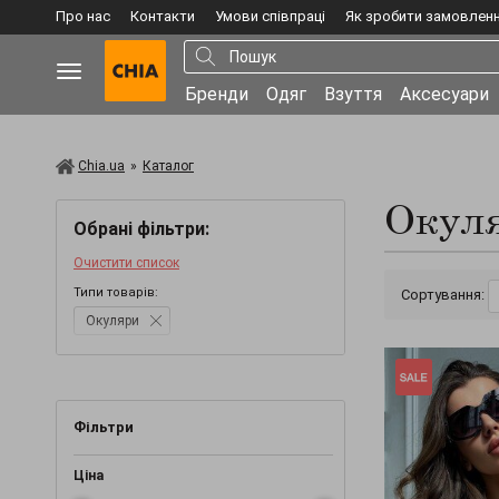
Про нас
Контакти
Умови співпраці
Як зробити замовлен
Бренди
Одяг
Взуття
Аксесуари
Chia.ua
»
Каталог
Окул
Обрані фільтри:
Очистити список
Типи товарів:
Сортування:
Окуляри
Фільтри
Ціна