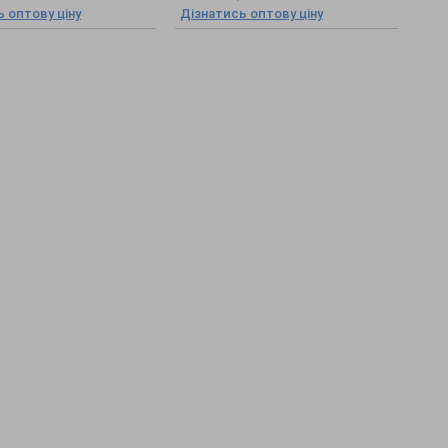
 оптову ціну
Дізнатись оптову ціну