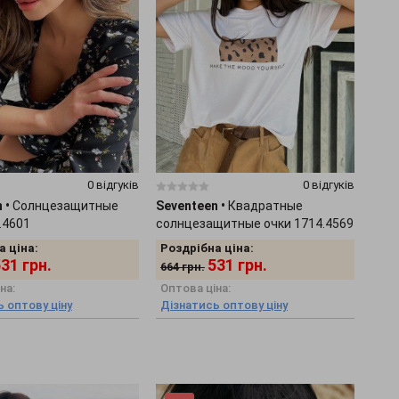
0 відгуків
0 відгуків
n
•
Солнцезащитные
Seventeen
•
Квадратные
.4601
солнцезащитные очки 1714.4569
а ціна:
Роздрібна ціна:
531
грн.
531
грн.
664
грн.
на:
Оптова ціна:
 оптову ціну
Дізнатись оптову ціну