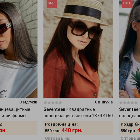
0 відгуків
0 відгуків
лнцезащитные
Seventeen
•
Квадратные
Seventee
льной формы
солнцезащитные очки 1374.4160
солнцеза
:
Роздрібна ціна:
Роздрібн
рн.
440
грн.
550
грн.
550
грн.
Оптова ціна:
Оптова ці