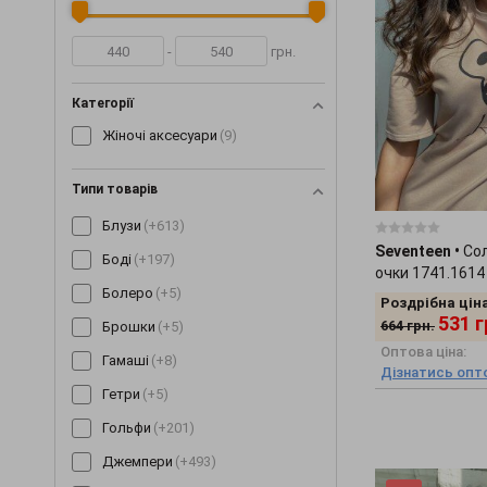
-
грн.
Категорії
Жіночі аксесуари
(9)
Типи товарів
Блузи
(+613)
Seventeen
•
Со
Боді
(+197)
очки 1741.1614
Болеро
(+5)
Роздрібна ціна
531
г
664
грн.
Брошки
(+5)
Оптова ціна:
Гамаші
(+8)
Дізнатись опто
Гетри
(+5)
Гольфи
(+201)
Джемпери
(+493)