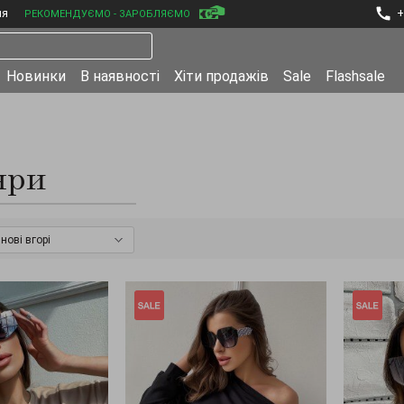
ня
+
РЕКОМЕНДУЄМО - ЗАРОБЛЯЄМО
Новинки
В наявності
Хіти продажів
Sale
Flashsale
яри
нові вгорі