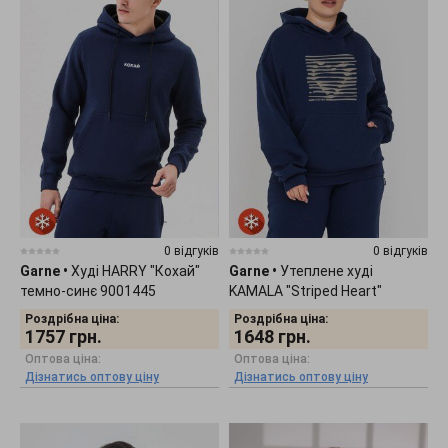
0 відгуків
0 відгуків
Garne
•
Худі HARRY "Кохай"
Garne
•
Утеплене худі
темно-синє 9001445
KAMALA "Striped Heart"
темно-синє 9001478
Роздрібна ціна:
Роздрібна ціна:
1757
грн.
1648
грн.
Оптова ціна:
Оптова ціна:
Дізнатись оптову ціну
Дізнатись оптову ціну