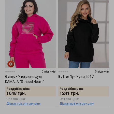
0 відгуків
0 відгуків
Garne
•
Утеплене худі
Butterfly
•
Худи 2017
KAMALA "Striped Heart"
рожеве 9001480
Роздрібна ціна:
Роздрібна ціна:
1648
грн.
1241
грн.
Оптова ціна:
Оптова ціна:
Дізнатись оптову ціну
Дізнатись оптову ціну