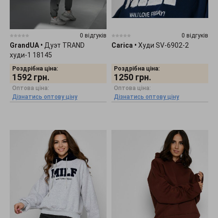
0 відгуків
0 відгуків
GrandUA
•
Дуэт TRAND
Carica
•
Худи SV-6902-2
худи-1 18145
Роздрібна ціна:
Роздрібна ціна:
1592
грн.
1250
грн.
Оптова ціна:
Оптова ціна:
Дізнатись оптову ціну
Дізнатись оптову ціну