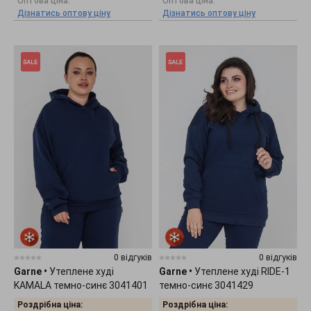
Оптова ціна:
Оптова ціна:
Дізнатись оптову ціну
Дізнатись оптову ціну
0 відгуків
0 відгуків
Garne
•
Утеплене худі
Garne
•
Утеплене худі RIDE-1
KAMALA темно-синє 3041401
темно-синє 3041429
Роздрібна ціна:
Роздрібна ціна: