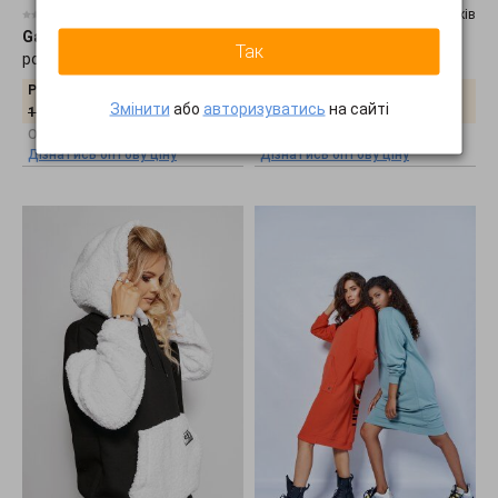
0 відгуків
0 відгуків
Garne
•
Утеплене худі RIDE-1
Bisou
•
Худі на блискавці зі
Так
рожеве 3041439
штучним хутром 1385
Роздрібна ціна:
Роздрібна ціна:
1210
грн.
1128
грн.
Змінити
або
авторизуватись
на сайті
1565
грн.
Оптова ціна:
Оптова ціна:
Дізнатись оптову ціну
Дізнатись оптову ціну