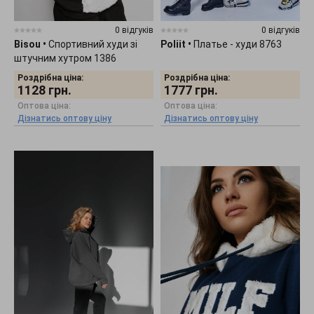
0 відгуків
0 відгуків
Bisou
•
Спортивний худи зі
Poliit
•
Платье - худи 8763
штучним хутром 1386
Роздрібна ціна:
Роздрібна ціна:
1128
грн.
1777
грн.
Оптова ціна:
Оптова ціна:
Дізнатись оптову ціну
Дізнатись оптову ціну