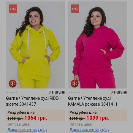
0 відгуків
0 відгуків
Garne
•
Утеплене худі RIDE-1
Garne
•
Утеплене худі
жовте 3041437
KAMALA рожеве 3041411
Роздрібна ціна:
Роздрібна ціна:
1064
грн.
1099
грн.
1565
грн.
1565
грн.
Оптова ціна:
Оптова ціна:
Дізнатись оптову ціну
Дізнатись оптову ціну