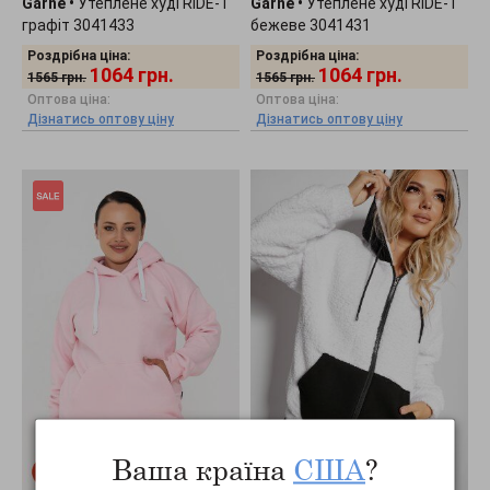
Garne
•
Утеплене худі RIDE-1
Garne
•
Утеплене худі RIDE-1
графіт 3041433
бежеве 3041431
Роздрібна ціна:
Роздрібна ціна:
1064
грн.
1064
грн.
1565
грн.
1565
грн.
Оптова ціна:
Оптова ціна:
Дізнатись оптову ціну
Дізнатись оптову ціну
Ваша країна
США
?