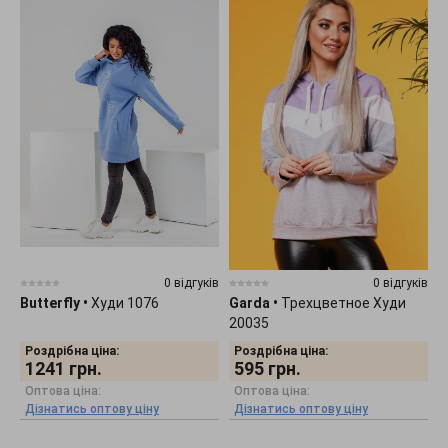
0 відгуків
0 відгуків
Butterfly
•
Худи 1076
Garda
•
Трехцветное Худи
20035
Роздрібна ціна:
Роздрібна ціна:
1241
грн.
595
грн.
Оптова ціна:
Оптова ціна:
Дізнатись оптову ціну
Дізнатись оптову ціну