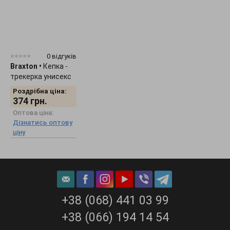
0 відгуків
Braxton
•
Кепка -
трекерка унисекс
"Smile" 1536
Роздрібна ціна:
374
грн.
Оптова ціна:
Дізнатись оптову
ціну
+38 (068) 441 03 99
+38 (066) 194 14 54