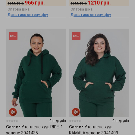
966
грн.
1210
грн.
1565
грн.
1565
грн.
Оптова ціна:
Оптова ціна:
Дізнатись оптову ціну
Дізнатись оптову ціну
0 відгуків
0 відгуків
Garne
•
Утеплене худі RIDE-1
Garne
•
Утеплене худі
зелене 3041435
KAMALA зелене 3041409