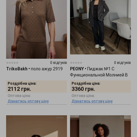
0 відгуків
0 відгуків
TrikoBakh
•
поло ажур 2919
PEONY
•
Пиджак №1 С
Функциональной Молнией В
Боковых Швах. 3010253
Роздрібна ціна:
Роздрібна ціна:
2112
грн.
3360
грн.
Оптова ціна:
Оптова ціна:
Дізнатись оптову ціну
Дізнатись оптову ціну