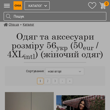
0
КАТАЛОГ
Chia.ua
»
Каталог
Одяг та аксесуари
розміру 56
(50
/
укр
eur
4XL
) (жіночий одяг)
intl
Сортування:
нові вгорі
1
2
3
›
»