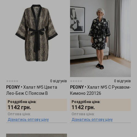
0 відгуків
0 відгуків
PEONY
•
Халат №5 Цвета
PEONY
•
Халат №5 С Рукавом-
Лео-Беж С Поясом В
Кимоно 220126
Комплекте 2201265
Роздрібна ціна:
Роздрібна ціна:
1142
грн.
1142
грн.
Оптова ціна:
Оптова ціна:
Дізнатись оптову ціну
Дізнатись оптову ціну