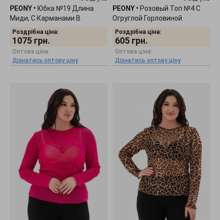
PEONY
•
Юбка №19 Длина
PEONY
•
Розовый Топ №4 С
Миди, С Карманами В
Огруглой Горловиной
Боковых Швах 0312251
0112252
Роздрібна ціна:
Роздрібна ціна:
1075
грн.
605
грн.
Оптова ціна:
Оптова ціна:
Дізнатись оптову ціну
Дізнатись оптову ціну