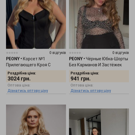
0 відгуків
0 відгуків
PEONY
•
Корсет №1
PEONY
•
Чёрные Юбка-Шорты
Прилегающего Кроя С
Без Карманов И Застёжек
Широкими Бретелями
1402261
Роздрібна ціна:
Роздрібна ціна:
0703261
3024
грн.
941
грн.
Оптова ціна:
Оптова ціна:
Дізнатись оптову ціну
Дізнатись оптову ціну