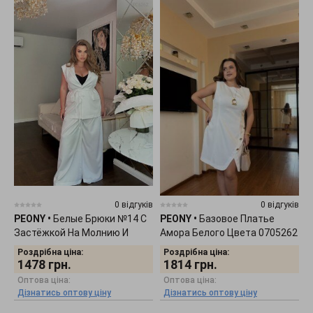
0 відгуків
0 відгуків
PEONY
•
Белые Брюки №14 С
PEONY
•
Базовое Платье
Застёжкой На Молнию И
Амора Белого Цвета 0705262
Пуговицу 1006262
Роздрібна ціна:
Роздрібна ціна:
1478
грн.
1814
грн.
Оптова ціна:
Оптова ціна:
Дізнатись оптову ціну
Дізнатись оптову ціну