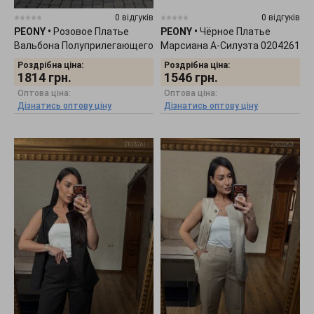
0 відгуків
0 відгуків
PEONY
•
Розовое Платье
PEONY
•
Чёрное Платье
Вальбона Полуприлегающего
Марсиана А-Силуэта 0204261
Кроя 2404262
Роздрібна ціна:
Роздрібна ціна:
1814
грн.
1546
грн.
Оптова ціна:
Оптова ціна:
Дізнатись оптову ціну
Дізнатись оптову ціну