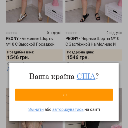
0 відгуків
0 відгуків
PEONY
•
Бежевые Шорты
PEONY
•
Чёрные Шорты №10
№10 С Высокой Посадкой
С Застёжкой На Молнию И
0903262
Пуговицу 0903261
Роздрібна ціна:
Роздрібна ціна:
1546
грн.
1546
грн.
Оптова ціна:
Оптова ціна:
Дізнатись оптову ціну
Дізнатись оптову ціну
Ваша країна
США
?
Так
Змінити
або
авторизуватись
на сайті