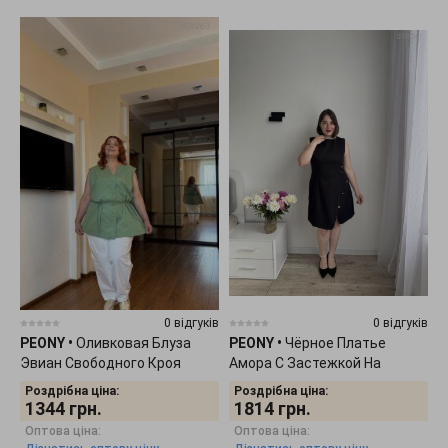
0 відгуків
0 відгуків
PEONY
•
Оливковая Блуза
PEONY
•
Чёрное Платье
Эвиан Свободного Кроя
Амора С Застежкой На
1505263
Молнию 0705261
Роздрібна ціна:
Роздрібна ціна:
1344
грн.
1814
грн.
Оптова ціна:
Оптова ціна: