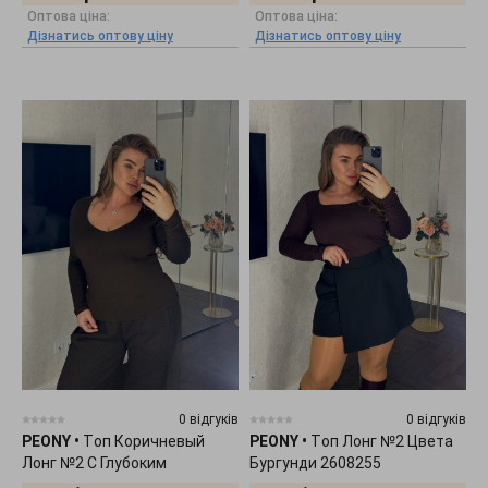
Оптова ціна:
Оптова ціна:
Дізнатись оптову ціну
Дізнатись оптову ціну
0 відгуків
0 відгуків
PEONY
•
Tоп Коричневый
PEONY
•
Tоп Лонг №2 Цвета
Лонг №2 С Глубоким
Бургунди 2608255
Декольте 0511252