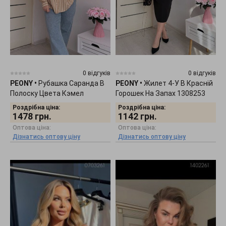
0 відгуків
0 відгуків
PEONY
•
Рубашка Саранда В
PEONY
•
Жилет 4-У В Красній
Полоску Цвета Кэмел
Горошек На Запах 1308253
1604253
Роздрібна ціна:
Роздрібна ціна:
1478
грн.
1142
грн.
Оптова ціна:
Оптова ціна:
Дізнатись оптову ціну
Дізнатись оптову ціну