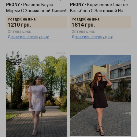
PEONY
•
Розовая Блуза
PEONY
•
Коричневое Платье
Марми С Заниженной Линией
Вальбона С Застёжкой На
Плеча 0405261
Молнию 2404261
Роздрібна ціна:
Роздрібна ціна:
1210
грн.
1814
грн.
Оптова ціна:
Оптова ціна:
Дізнатись оптову ціну
Дізнатись оптову ціну