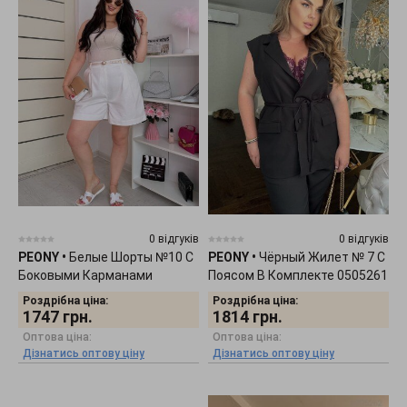
0 відгуків
0 відгуків
PEONY
•
Белые Шорты №10 С
PEONY
•
Чёрный Жилет № 7 С
Боковыми Карманами
Поясом В Комплекте 0505261
0903264
Роздрібна ціна:
Роздрібна ціна:
1747
грн.
1814
грн.
Оптова ціна:
Оптова ціна:
Дізнатись оптову ціну
Дізнатись оптову ціну