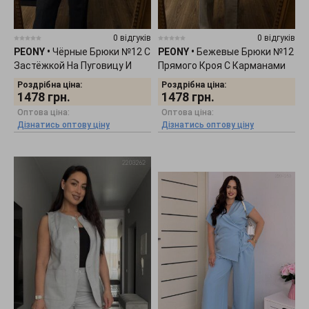
0 відгуків
0 відгуків
PEONY
•
Чёрные Брюки №12 С
PEONY
•
Бежевые Брюки №12
Застёжкой На Пуговицу И
Прямого Кроя С Карманами
Молнию 2103261
2103263
Роздрібна ціна:
Роздрібна ціна:
1478
грн.
1478
грн.
Оптова ціна:
Оптова ціна:
Дізнатись оптову ціну
Дізнатись оптову ціну