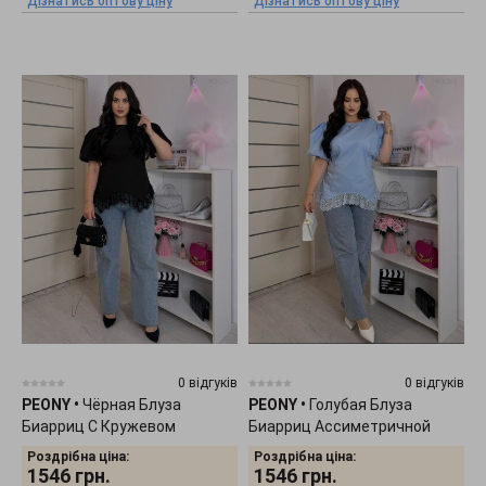
Дізнатись оптову ціну
Дізнатись оптову ціну
0 відгуків
0 відгуків
PEONY
•
Чёрная Блуза
PEONY
•
Голубая Блуза
Биарриц С Кружевом
Биарриц Ассиметричной
1905261
Длины 1905263
Роздрібна ціна:
Роздрібна ціна:
1546
грн.
1546
грн.