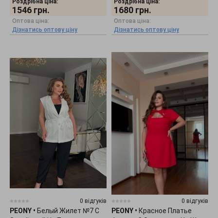
Роздрібна ціна:
Роздрібна ціна:
1546
грн.
1680
грн.
Оптова ціна:
Оптова ціна:
Дізнатись оптову ціну
Дізнатись оптову ціну
0 відгуків
0 відгуків
PEONY
•
Белый Жилет №7 С
PEONY
•
Красное Платье