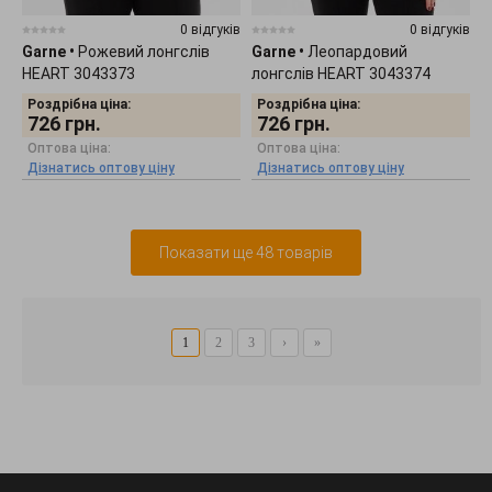
0 відгуків
0 відгуків
Garne
•
Рожевий лонгслів
Garne
•
Леопардовий
HEART 3043373
лонгслів HEART 3043374
Роздрібна ціна:
Роздрібна ціна:
726
грн.
726
грн.
Оптова ціна:
Оптова ціна:
Дізнатись оптову ціну
Дізнатись оптову ціну
Показати ще 48 товарів
1
2
3
›
»