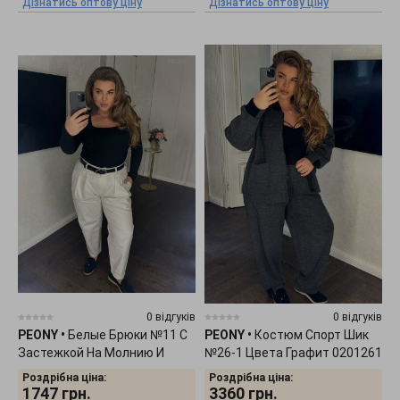
Дізнатись оптову ціну
Дізнатись оптову ціну
0 відгуків
0 відгуків
PEONY
•
Белые Брюки №11 С
PEONY
•
Костюм Спорт Шик
Застежкой На Молнию И
№26-1 Цвета Графит 0201261
Пуговицу 0801261
Роздрібна ціна:
Роздрібна ціна:
1747
грн.
3360
грн.