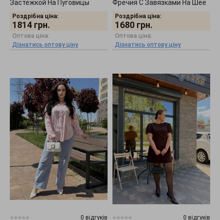
Застёжкой На Пуговицы
Фречия С Завязками На Шее
0505262
2804262
Роздрібна ціна:
Роздрібна ціна:
1814
грн.
1680
грн.
Оптова ціна:
Оптова ціна:
Дізнатись оптову ціну
Дізнатись оптову ціну
0 відгуків
0 відгуків