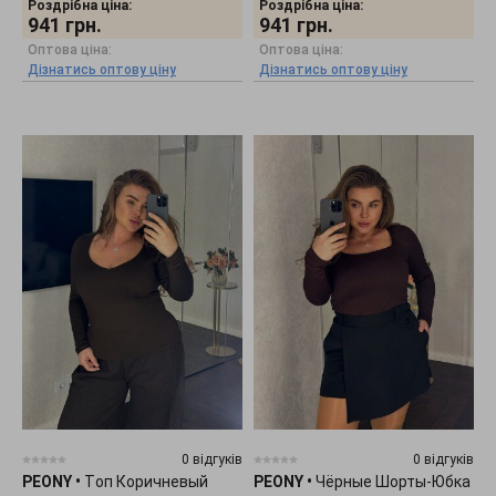
Роздрібна ціна:
Роздрібна ціна:
941
грн.
941
грн.
Оптова ціна:
Оптова ціна:
Дізнатись оптову ціну
Дізнатись оптову ціну
0 відгуків
0 відгуків
PEONY
•
Tоп Коричневый
PEONY
•
Чёрные Шорты-Юбка