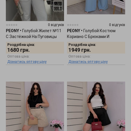
0 відгуків
0 відгуків
PEONY
•
Голубой Жилет №11
PEONY
•
Голубой Костюм
С Застёжкой На Пуговицы
Кориано С Брюками И
2203262
Жилетом 2207253
Роздрібна ціна:
Роздрібна ціна:
1680
грн.
1949
грн.
Оптова ціна:
Оптова ціна:
Дізнатись оптову ціну
Дізнатись оптову ціну