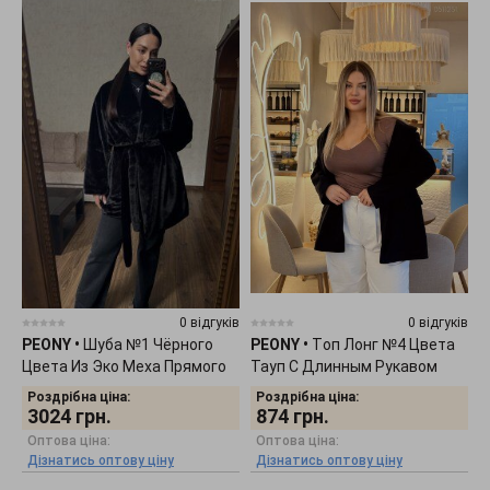
0 відгуків
0 відгуків
PEONY
•
Шуба №1 Чёрного
PEONY
•
Tоп Лонг №4 Цвета
Цвета Из Эко Меха Прямого
Тауп С Длинным Рукавом
Силуэта 1501261
0511251
Роздрібна ціна:
Роздрібна ціна:
3024
грн.
874
грн.
Оптова ціна:
Оптова ціна:
Дізнатись оптову ціну
Дізнатись оптову ціну