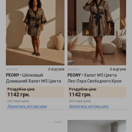
0 відгуків
0 відгуків
PEONY
•
Шёлковый
PEONY
•
Халат №5 Цвета
Домашний Халат №5 Цвета
Лео-Охра Свободного Кроя
Охра 2201261
2201264
Роздрібна ціна:
Роздрібна ціна:
1142
грн.
1142
грн.
Оптова ціна:
Оптова ціна:
Дізнатись оптову ціну
Дізнатись оптову ціну