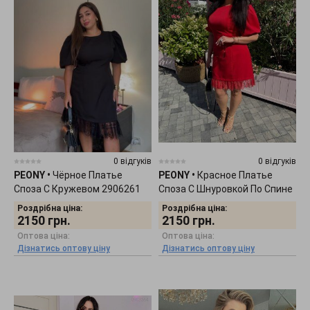
0 відгуків
0 відгуків
PEONY
•
Чёрное Платье
PEONY
•
Красное Платье
Споза С Кружевом 2906261
Споза С Шнуровкой По Спине
2906263
Роздрібна ціна:
Роздрібна ціна:
2150
грн.
2150
грн.
Оптова ціна:
Оптова ціна:
Дізнатись оптову ціну
Дізнатись оптову ціну