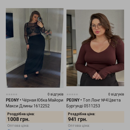
0 відгуків
0 відгуків
PEONY
•
Чёрная Юбка Майори
PEONY
•
Tоп Лонг №4 Цвета
Макси Длины 1612252
Бургунді 0511253
Роздрібна ціна:
Роздрібна ціна:
1008
грн.
941
грн.
Оптова ціна:
Оптова ціна: