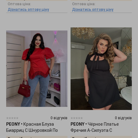
Оптова ціна:
Оптова ціна:
Дізнатись оптову ціну
Дізнатись оптову ціну
0 відгуків
0 відгуків
PEONY
•
Красная Блуза
PEONY
•
Чёрное Платье
Биарриц С Шнуровкой По
Фречия А-Силуэта С
Спине 1905262
Коротким Рукавом 2804261