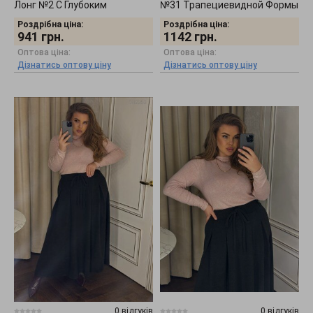
Лонг №2 С Глубоким
№31 Трапециевидной Формы
Декольте 2608254
0501261
Роздрібна ціна:
Роздрібна ціна:
941
грн.
1142
грн.
Оптова ціна:
Оптова ціна:
Дізнатись оптову ціну
Дізнатись оптову ціну
0 відгуків
0 відгуків