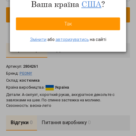
Ваша країна
США
?
В кошик
Так
Змінити
або
авторизуватись
на сайті
Про товар
Доставка
Оплата
Артикул:
2804261
Бренд:
PEONY
Склад:
костюмка
Країна виробництва:
Україна
Детали: А-силуэт, короткий рукав, аккуратное декольте с
завязками на шее. По спинке застежка на молнию.
Сезонность: весна-лето
Відгуки
0
Питання виробнику
0