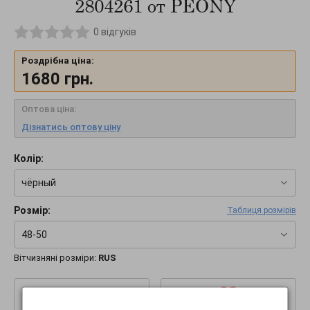
2804261 от PEONY
0
відгуків
Роздрібна ціна:
1680
грн.
Оптова ціна:
Дізнатись оптову ціну
Колір:
чёрный
Розмір:
Таблиця розмірів
48-50
Вітчизняні розміри:
RUS
–
+