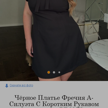
Скачати всі фото
Чёрное Платье Фречия А-
Силуэта С Коротким Рукавом