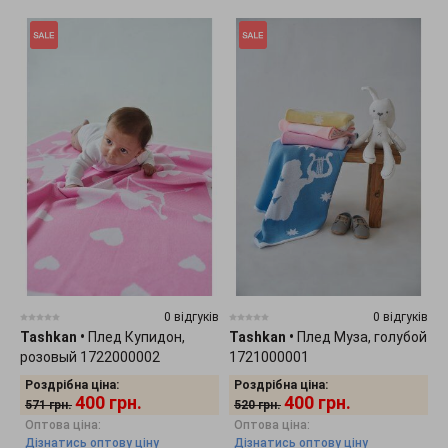
0 відгуків
0 відгуків
Tashkan
•
Плед Купидон,
Tashkan
•
Плед Муза, голубой
розовый 1722000002
1721000001
Роздрібна ціна:
Роздрібна ціна:
400
грн.
400
грн.
571
грн.
520
грн.
Оптова ціна:
Оптова ціна:
Дізнатись оптову ціну
Дізнатись оптову ціну