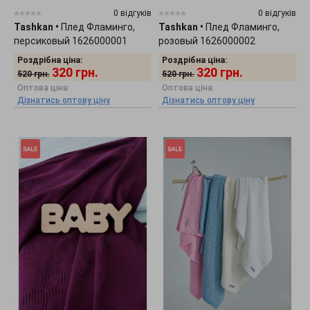
0 відгуків
0 відгуків
Tashkan
•
Плед Фламинго,
Tashkan
•
Плед Фламинго,
персиковый 1626000001
розовый 1626000002
Роздрібна ціна:
Роздрібна ціна:
320
грн.
320
грн.
520
грн.
520
грн.
Оптова ціна:
Оптова ціна:
Дізнатись оптову ціну
Дізнатись оптову ціну