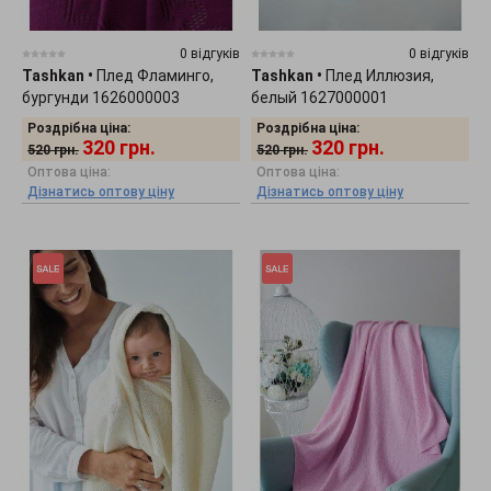
0 відгуків
0 відгуків
Tashkan
•
Плед Фламинго,
Tashkan
•
Плед Иллюзия,
бургунди 1626000003
белый 1627000001
Роздрібна ціна:
Роздрібна ціна:
320
грн.
320
грн.
520
грн.
520
грн.
Оптова ціна:
Оптова ціна:
Дізнатись оптову ціну
Дізнатись оптову ціну