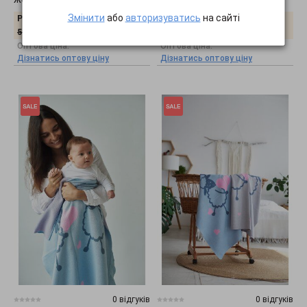
Змінити
або
авторизуватись
на сайті
Роздрібна ціна:
Роздрібна ціна:
320
грн.
320
грн.
571
грн.
571
грн.
Оптова ціна:
Оптова ціна:
Дізнатись оптову ціну
Дізнатись оптову ціну
0 відгуків
0 відгуків