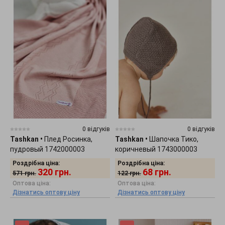
0 відгуків
0 відгуків
Tashkan
•
Плед Росинка,
Tashkan
•
Шапочка Тико,
пудровый 1742000003
коричневый 1743000003
Роздрібна ціна:
Роздрібна ціна:
320
грн.
68
грн.
571
грн.
122
грн.
Оптова ціна:
Оптова ціна:
Дізнатись оптову ціну
Дізнатись оптову ціну