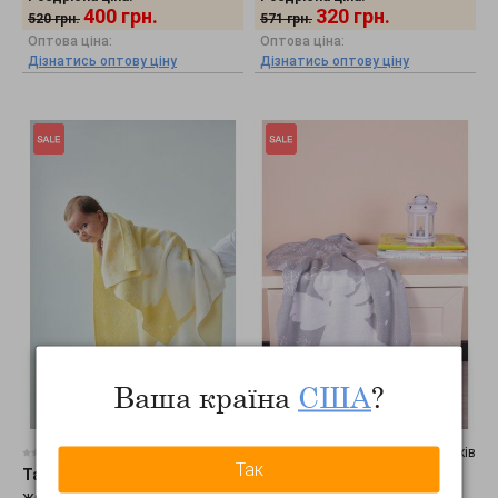
400
грн.
320
грн.
520
грн.
571
грн.
Оптова ціна:
Оптова ціна:
Дізнатись оптову ціну
Дізнатись оптову ціну
Ваша країна
США
?
0 відгуків
0 відгуків
Так
Tashkan
•
Плед Ангелочки,
Tashkan
•
Плед Ангелочки,
желтый 1727000002
серый 1727000003