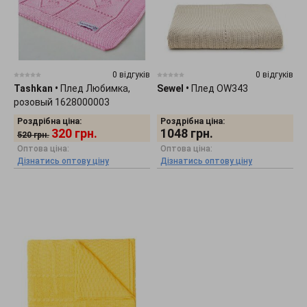
0 відгуків
0 відгуків
Tashkan
•
Плед Любимка,
Sewel
•
Плед OW343
розовый 1628000003
Роздрібна ціна:
Роздрібна ціна:
320
грн.
1048
грн.
520
грн.
Оптова ціна:
Оптова ціна:
Дізнатись оптову ціну
Дізнатись оптову ціну