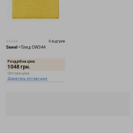
0 відгуків
Sewel
•
Плед OW344
Роздрібна ціна:
1048
грн.
Оптова ціна:
Дізнатись оптову ціну