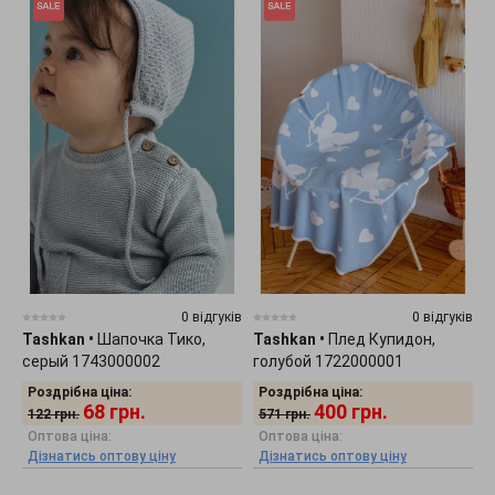
0 відгуків
0 відгуків
Tashkan
•
Шапочка Тико,
Tashkan
•
Плед Купидон,
серый 1743000002
голубой 1722000001
Роздрібна ціна:
Роздрібна ціна:
68
грн.
400
грн.
122
грн.
571
грн.
Оптова ціна:
Оптова ціна:
Дізнатись оптову ціну
Дізнатись оптову ціну