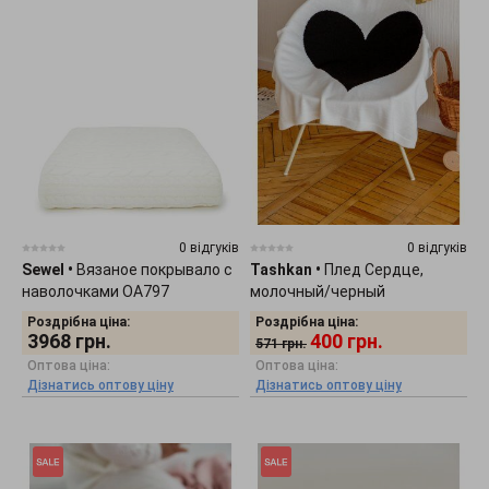
0 відгуків
0 відгуків
Sewel
•
Вязаное покрывало с
Tashkan
•
Плед Сердце,
наволочками OA797
молочный/черный
1709000001
Роздрібна ціна:
Роздрібна ціна:
3968
грн.
400
грн.
571
грн.
Оптова ціна:
Оптова ціна:
Дізнатись оптову ціну
Дізнатись оптову ціну