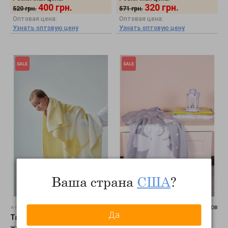
400
грн.
320
грн.
520
грн.
571
грн.
Оптовая цена:
Оптовая цена:
Узнать оптовую цену
Узнать оптовую цену
Ваша страна
США
?
0 отзывов
0 отзывов
Да
Tashkan
•
Плед Ангелочки,
Tashkan
•
Плед Ангелочки,
желтый 1727000002
серый 1727000003