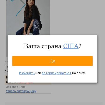
Ваша страна
США
?
Да
0 отзывов
Tashkan
•
Гамаши Калипсо,
синий 1532000002
Изменить
или
авторизироваться
на сайте
Розничная цена:
160
грн.
208
грн.
Оптовая цена:
Узнать оптовую цену