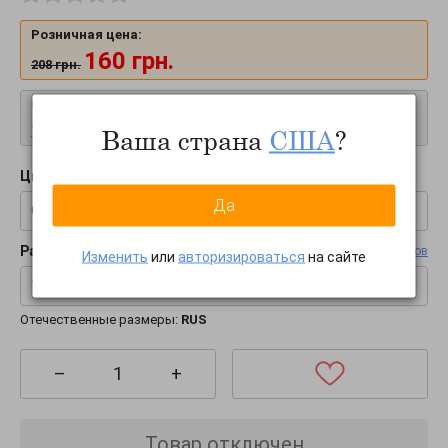
Розничная цена:
160
грн.
208
грн.
Оптовая цена:
Узнать оптовую цену
Ваша страна
США
?
Цвет:
Да
бордовый
Размер:
Таблица размеров
Изменить
или
авторизироваться
на сайте
140-146
Отечественные размеры:
RUS
–
+
Товар отключен