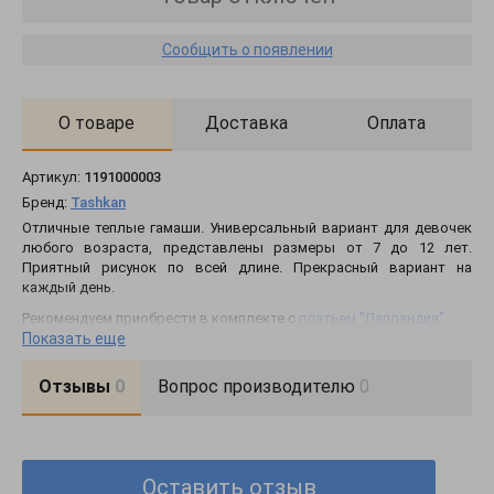
Сообщить о появлении
О товаре
Доставка
Оплата
Артикул:
1191000003
Бренд:
Tashkan
Отличные теплые гамаши. Универсальный вариант для девочек
любого возраста, представлены размеры от 7 до 12 лет.
Приятный рисунок по всей длине. Прекрасный вариант на
каждый день.
Рекомендуем приобрести в комплекте с
платьем "Лапландия".
Показать еще
Состав: 70% акрил, 30% шерсть.
Отзывы
0
Вопрос производителю
0
Размер
Об. Талии
Об. Бедер
Дл. Шаг. Шва
Дл. Изд
110-116
36 - 50
44 - 56
37
57 - 5
116-122
38 - 54
38 - 54
42
63 - 6
Оставить отзыв