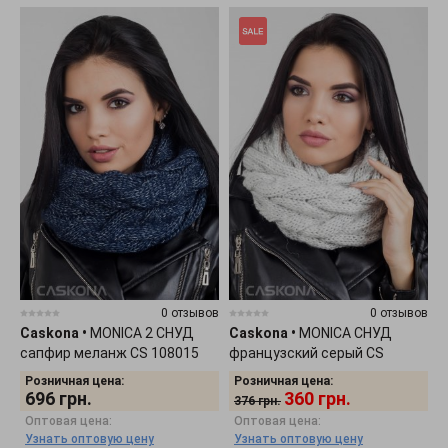
0 отзывов
0 отзывов
Caskona
•
MONICA 2 СНУД
Caskona
•
MONICA СНУД
сапфир меланж CS 108015
французский серый CS
107920
Розничная цена:
Розничная цена:
696
грн.
360
грн.
376
грн.
Оптовая цена:
Оптовая цена:
Узнать оптовую цену
Узнать оптовую цену