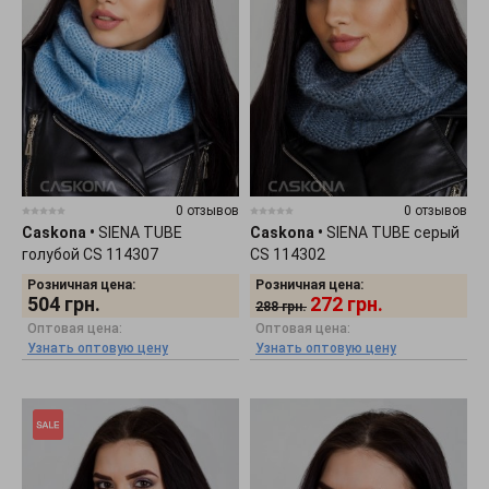
0 отзывов
0 отзывов
Caskona
•
SIENA TUBE
Caskona
•
SIENA TUBE серый
голубой CS 114307
CS 114302
Розничная цена:
Розничная цена:
504
грн.
272
грн.
288
грн.
Оптовая цена:
Оптовая цена:
Узнать оптовую цену
Узнать оптовую цену