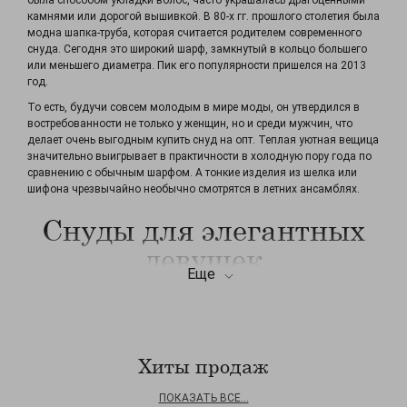
была способом укладки волос, часто украшалась драгоценными
камнями или дорогой вышивкой. В 80-х гг. прошлого столетия была
модна шапка-труба, которая считается родителем современного
снуда. Сегодня это широкий шарф, замкнутый в кольцо большего
или меньшего диаметра. Пик его популярности пришелся на 2013
год.
То есть, будучи совсем молодым в мире моды, он утвердился в
востребованности не только у женщин, но и среди мужчин, что
делает очень выгодным купить снуд на опт. Теплая уютная вещица
значительно выигрывает в практичности в холодную пору года по
сравнению с обычным шарфом. А тонкие изделия из шелка или
шифона чрезвычайно необычно смотрятся в летних ансамблях.
Снуды для элегантных
девушек
Еще
Непревзойденные модницы, дамы превратили эту деталь туалета в
оригинальный тренд для создания любого лука – от делового до
романтичного. Круговые шарфы для женщин, предлагаемые оптом,
благодаря стараниям модельеров, отличаются особенным
разнообразием по исполнению и материалам:
Хиты продаж
шерсть или смешанная пряжа для плотных изделий на зиму;
вязка потоньше или флис для межсезонья;
ПОКАЗАТЬ ВСЕ...