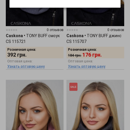
0 отзывов
0 отзывов
Caskona
•
TONY BUFF смоук
Caskona
•
TONY BUFF джинс
CS 115721
CS 115707
Розничная цена:
Розничная цена:
392
грн.
176
грн.
184
грн.
Оптовая цена:
Оптовая цена:
Узнать оптовую цену
Узнать оптовую цену