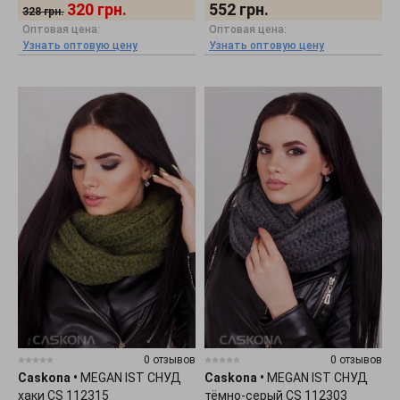
320
грн.
552
грн.
328
грн.
Оптовая цена:
Оптовая цена:
Узнать оптовую цену
Узнать оптовую цену
0 отзывов
0 отзывов
Caskona
•
MEGAN IST СНУД
Caskona
•
MEGAN IST СНУД
хаки CS 112315
тёмно-серый CS 112303