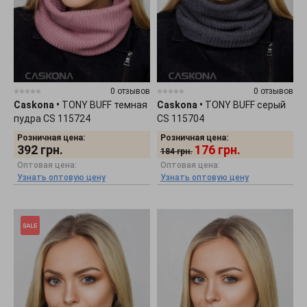
0 отзывов
0 отзывов
Caskona
•
TONY BUFF темная
Caskona
•
TONY BUFF серый
пудра CS 115724
CS 115704
Розничная цена:
Розничная цена:
392
грн.
176
грн.
184
грн.
Оптовая цена:
Оптовая цена:
Узнать оптовую цену
Узнать оптовую цену