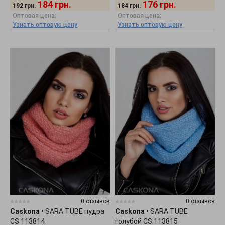
184
грн.
176
грн.
192
грн.
184
грн.
Оптовая цена:
Оптовая цена:
Узнать оптовую цену
Узнать оптовую цену
0 отзывов
0 отзывов
Caskona
•
SARA TUBE пудра
Caskona
•
SARA TUBE
CS 113814
голубой CS 113815