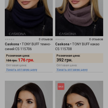
0 отзывов
0 отзывов
Caskona
•
TONY BUFF темно-
Caskona
•
TONY BUFF какао
синий CS 115706
CS 115708
Розничная цена:
Розничная цена:
176
грн.
392
грн.
184
грн.
Оптовая цена:
Оптовая цена:
Узнать оптовую цену
Узнать оптовую цену