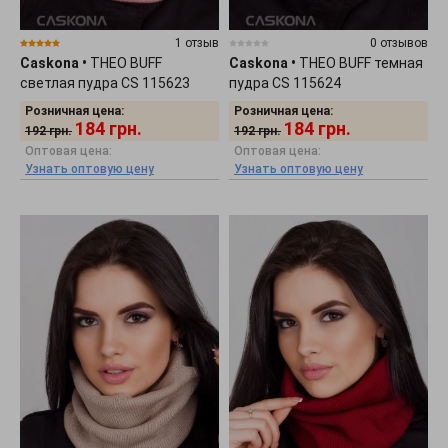
1 отзыв
0 отзывов
Caskona
•
THEO BUFF
Caskona
•
THEO BUFF темная
светлая пудра CS 115623
пудра CS 115624
Розничная цена:
Розничная цена:
184
грн.
184
грн.
192
грн.
192
грн.
Оптовая цена:
Оптовая цена:
Узнать оптовую цену
Узнать оптовую цену