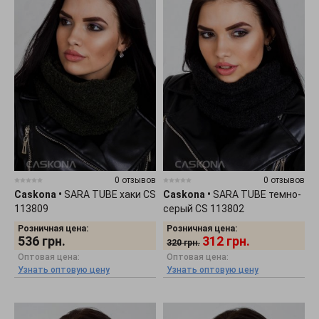
0 отзывов
0 отзывов
Caskona
•
SARA TUBE хаки CS
Caskona
•
SARA TUBE темно-
113809
серый CS 113802
Розничная цена:
Розничная цена:
536
грн.
312
грн.
320
грн.
Оптовая цена:
Оптовая цена:
Узнать оптовую цену
Узнать оптовую цену