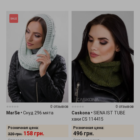
0 отзывов
0 отзывов
MarSe
•
Снуд 296 мята
Caskona
•
SIENA IST TUBE
хаки CS 114415
Розничная цена:
Розничная цена:
158
грн.
496
грн.
320
грн.